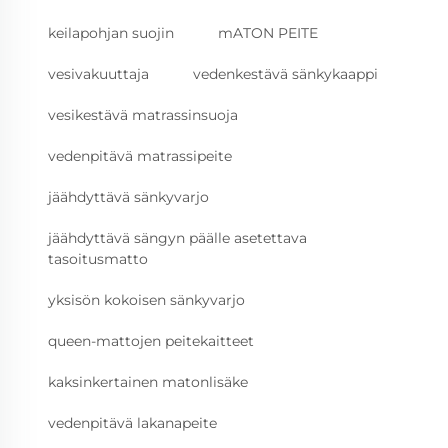
keilapohjan suojin
mATON PEITE
vesivakuuttaja
vedenkestävä sänkykaappi
vesikestävä matrassinsuoja
vedenpitävä matrassipeite
jäähdyttävä sänkyvarjo
jäähdyttävä sängyn päälle asetettava
tasoitusmatto
yksisön kokoisen sänkyvarjo
queen-mattojen peitekaitteet
kaksinkertainen matonlisäke
vedenpitävä lakanapeite