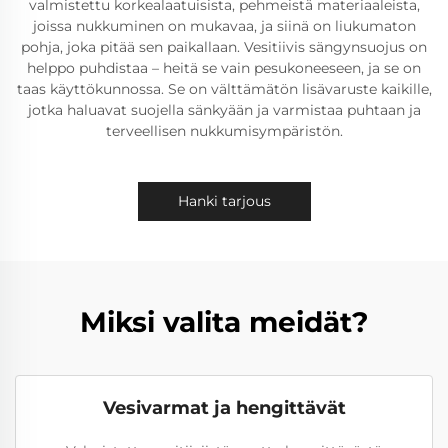
valmistettu korkealaatuisista, pehmeistä materiaaleista,
joissa nukkuminen on mukavaa, ja siinä on liukumaton
pohja, joka pitää sen paikallaan. Vesitiivis sängynsuojus on
helppo puhdistaa – heitä se vain pesukoneeseen, ja se on
taas käyttökunnossa. Se on välttämätön lisävaruste kaikille,
jotka haluavat suojella sänkyään ja varmistaa puhtaan ja
terveellisen nukkumisympäristön.
Hanki tarjous
Miksi valita meidät?
Vesivarmat ja hengittävät