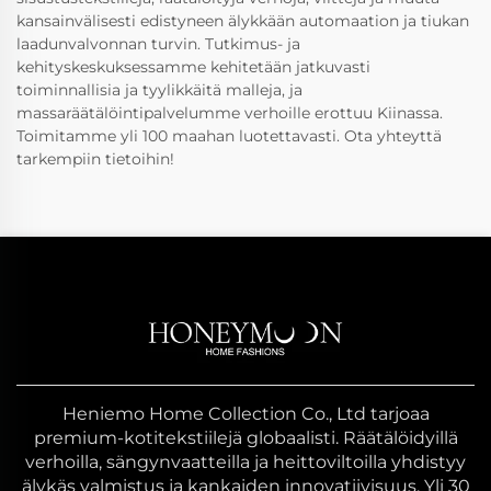
kansainvälisesti edistyneen älykkään automaation ja tiukan
laadunvalvonnan turvin. Tutkimus- ja
kehityskeskuksessamme kehitetään jatkuvasti
toiminnallisia ja tyylikkäitä malleja, ja
massaräätälöintipalvelumme verhoille erottuu Kiinassa.
Toimitamme yli 100 maahan luotettavasti. Ota yhteyttä
tarkempiin tietoihin!
Heniemo Home Collection Co., Ltd tarjoaa
premium-kotitekstiilejä globaalisti. Räätälöidyillä
verhoilla, sängynvaatteilla ja heittoviltoilla yhdistyy
älykäs valmistus ja kankaiden innovatiivisuus. Yli 30