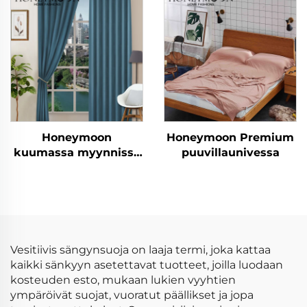
Honeymoon
Honeymoon Premium
kuumassa myynnissä
puuvillaunivessa
luonnonpehmeät
verhot, yksivärinen
eristetty rei'itetty
pimeysverho
ikkunaan
Vesitiivis sängynsuoja on laaja termi, joka kattaa
kaikki sänkyyn asetettavat tuotteet, joilla luodaan
kosteuden esto, mukaan lukien vyyhtien
ympäröivät suojat, vuoratut päällikset ja jopa