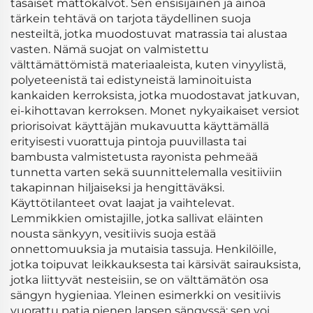
tasaiset mattokalvot. Sen ensisijainen ja ainoa
tärkein tehtävä on tarjota täydellinen suoja
nesteiltä, jotka muodostuvat matrassia tai alustaa
vasten. Nämä suojat on valmistettu
välttämättömistä materiaaleista, kuten vinyylistä,
polyeteenistä tai edistyneistä laminoituista
kankaiden kerroksista, jotka muodostavat jatkuvan,
ei-kihottavan kerroksen. Monet nykyaikaiset versiot
priorisoivat käyttäjän mukavuutta käyttämällä
erityisesti vuorattuja pintoja puuvillasta tai
bambusta valmistetusta rayonista pehmeää
tunnetta varten sekä suunnittelemalla vesitiiviin
takapinnan hiljaiseksi ja hengittäväksi.
Käyttötilanteet ovat laajat ja vaihtelevat.
Lemmikkien omistajille, jotka sallivat eläinten
nousta sänkyyn, vesitiivis suoja estää
onnettomuuksia ja mutaisia tassuja. Henkilöille,
jotka toipuvat leikkauksesta tai kärsivät sairauksista,
jotka liittyvät nesteisiin, se on välttämätön osa
sängyn hygieniaa. Yleinen esimerkki on vesitiivis
vuorattu patja pienen lapsen sängyssä; sen voi