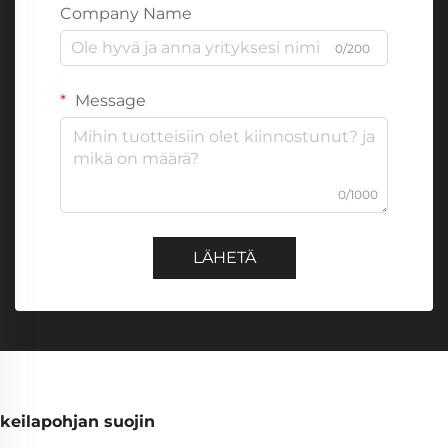
Company Name
0/200
Message
0/1000
LÄHETÄ
keilapohjan suojin