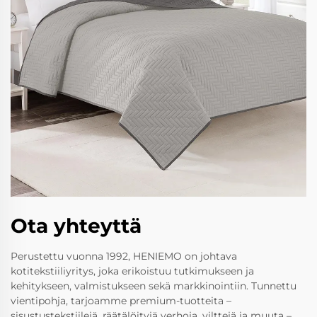
Ota yhteyttä
Perustettu vuonna 1992, HENIEMO on johtava
kotitekstiiliyritys, joka erikoistuu tutkimukseen ja
kehitykseen, valmistukseen sekä markkinointiin. Tunnettu
vientipohja, tarjoamme premium-tuotteita –
sisustustekstiilejä, räätälöityjä verhoja, vilttejä ja muuta –