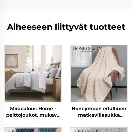
Aiheeseen liittyvät tuotteet
Miraculous Home -
Honeymoon edullinen
peittojoukot, mukava
matkavillasukka
Seersucker-petipeitto
heitetty viltti luxus
tasseltetut viltit