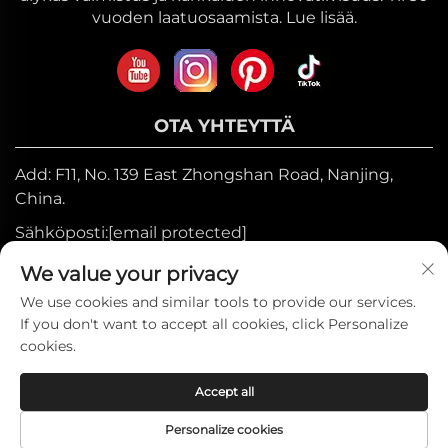
vuoden laatuosaamista. Lue lisää.
OTA YHTEYTTÄ
Add: F11, No. 139 East Zhongshan Road, Nanjing,
China.
Sähköposti:
[email protected]
Mobiili:
+86-17327710449
We value your privacy
Puh:
+86-025-84573776
We use cookies and similar tools to provide our services.
If you don't want to accept all cookies, click Personalize
cookies.
Tekijänoikeus © 2025 Heniemo Home
Accept all
Collection Co., Ltd. —
Tietosuojakäytäntö
Personalize cookies