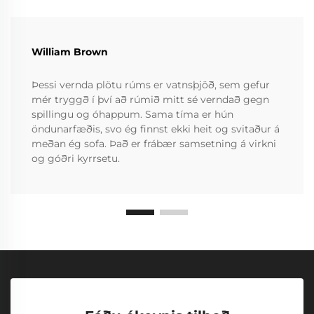
William Brown
Þessi vernda plötu rúms er vatnsþjöð, sem gefur
mér tryggð í því að rúmið mitt sé verndað gegn
spillingu og óhappum. Sama tíma er hún
öndunarfæðis, svo ég finnst ekki heit og svitaður á
meðan ég sofa. Það er frábær samsetning á virkni
og góðri kyrrsetu.