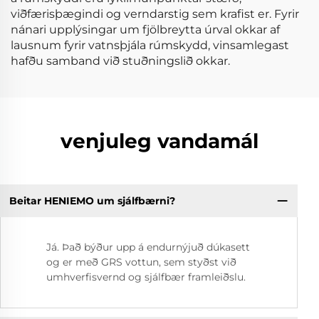
viðfærisþægindi og verndarstig sem krafist er. Fyrir
nánari upplýsingar um fjölbreytta úrval okkar af
lausnum fyrir vatnsþjála rúmskydd, vinsamlegast
hafðu samband við stuðningslið okkar.
venjuleg vandamál
Beitar HENIEMO um sjálfbærni?
Já. Það býður upp á endurnýjuð dúkasett
og er með GRS vottun, sem styðst við
umhverfisvernd og sjálfbær framleiðslu.