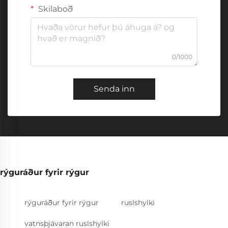
Skilaboð
0/1000
Senda inn
rýguráður fyrir rýgur
rýguráður fyrir rýgur
ruslshylki
vatnsþjávaran ruslshylki