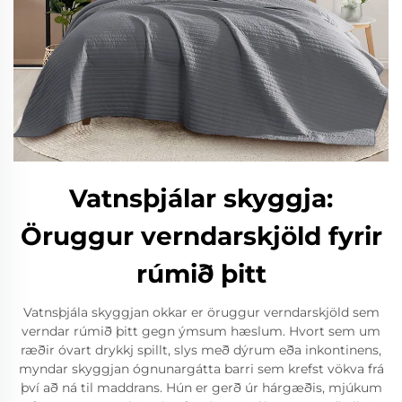
Vatnsþjálar skyggja:
Öruggur verndarskjöld fyrir
rúmið þitt
Vatnsþjála skyggjan okkar er öruggur verndarskjöld sem
verndar rúmið þitt gegn ýmsum hæslum. Hvort sem um
ræðir óvart drykkj spillt, slys með dýrum eða inkontinens,
myndar skyggjan ógnunargátta barri sem krefst vökva frá
því að ná til maddrans. Hún er gerð úr hárgæðis, mjúkum