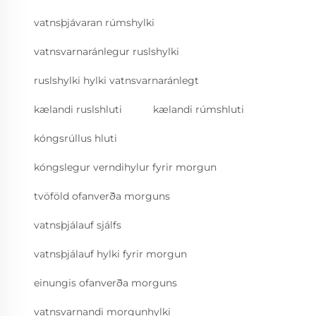
vatnsþjávaran rúmshylki
vatnsvarnaránlegur ruslshylki
ruslshylki hylki vatnsvarnaránlegt
kælandi ruslshluti
kælandi rúmshluti
kóngsrúllus hluti
kóngslegur verndihylur fyrir morgun
tvöföld ofanverða morguns
vatnsþjálauf sjálfs
vatnsþjálauf hylki fyrir morgun
einungis ofanverða morguns
vatnsvarnandi morgunhylki