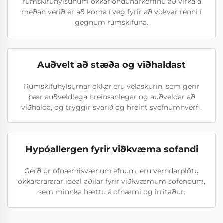
rúmskífuhylsunum okkar öndunarkerfinu að virka á
meðan verið er að koma í veg fyrir að vökvar renni í
gegnum rúmskífuna.
Auðvelt að stæða og viðhaldast
Rúmskífuhylsurnar okkar eru vélaskurin, sem gerir
þær auðveldlega hreinsanlegar og auðveldar að
viðhalda, og tryggir svarið og hreint svefnumhverfi.
Hypóallergen fyrir viðkvæma sofandi
Gerð úr ofnæmisvænum efnum, eru verndarplötu
okkararararar ideal aðilar fyrir viðkvæmum sofendum,
sem minnka hættu á ofnæmi og irritaður.