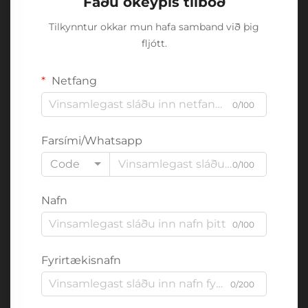
Fáðu ókeypis tilboð
Tilkynntur okkar mun hafa samband við þig
fljótt.
Netfang
0/100
Farsími/Whatsapp
Code
0/100
Nafn
0/100
Fyrirtækisnafn
0/200