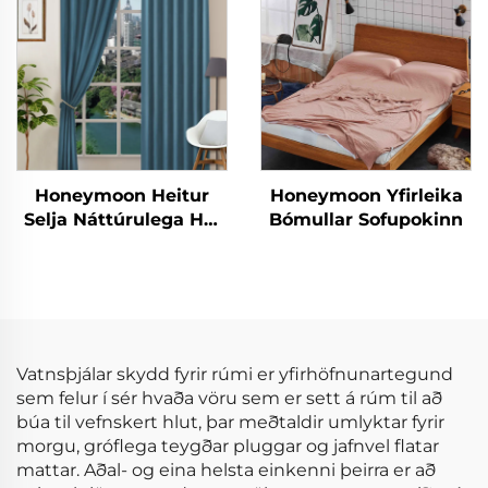
Honeymoon Heitur
Honeymoon Yfirleika
Selja Náttúrulega Höf
Bómullar Sofupokinn
Skjöldur Einfaldur
Ísólaður Grommet
Myrkur Skjöldur fyrir
Rúmshljóð
Vatnsþjálar skydd fyrir rúmi er yfirhöfnunartegund
sem felur í sér hvaða vöru sem er sett á rúm til að
búa til vefnskert hlut, þar meðtaldir umlyktar fyrir
morgu, gróflega teygðar pluggar og jafnvel flatar
mattar. Aðal- og eina helsta einkenni þeirra er að