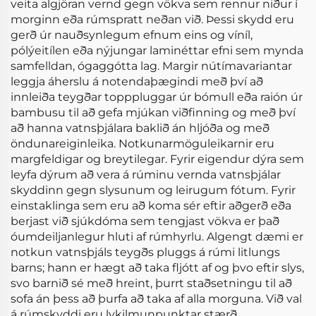
veita algjöran vernd gegn vökva sem rennur niður í
morginn eða rúmspratt neðan við. Þessi skydd eru
gerð úr nauðsynlegum efnum eins og víníl,
pólýeitílen eða nýjungar laminéttar efni sem mynda
samfelldan, ógaggótta lag. Margir nútímavariantar
leggja áherslu á notendaþægindi með því að
innleiða teygðar topppluggar úr bómull eða raión úr
bambusu til að gefa mjúkan viðfinning og með því
að hanna vatnsþjálara baklið án hljóða og með
öndunareiginleika. Notkunarmöguleikarnir eru
margfeldigar og breytilegar. Fyrir eigendur dýra sem
leyfa dýrum að vera á rúminu vernda vatnsþjálar
skyddinn gegn slysunum og leirugum fótum. Fyrir
einstaklinga sem eru að koma sér eftir aðgerð eða
berjast við sjúkdóma sem tengjast vökva er það
óumdeiljanlegur hluti af rúmhyrlu. Algengt dæmi er
notkun vatnsþjáls teygðs pluggs á rúmi litlungs
barns; hann er hægt að taka fljótt af og þvo eftir slys,
svo barnið sé með hreint, þurrt staðsetningu til að
sofa án þess að þurfa að taka af alla morguna. Við val
á rúmskyddi eru lykilmunpunktar stærð,