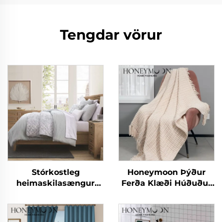
Tengdar vörur
Stórkostleg
Honeymoon Þýður
heimaskilasængur
Ferða Klæði Húðuður
CozyLux Seersucker
Smáþjórs
skjalasængur
Hljóðheitarskikkja