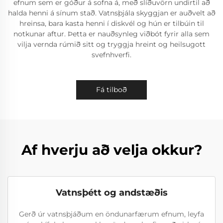
efnum sem er góður á sofna á, með slíðuvörn undirtil að
halda henni á sínum stað. Vatnsþjála skyggjan er auðvelt að
hreinsa, bara kasta henni í diskvél og hún er tilbúin til
notkunar aftur. Þetta er nauðsynleg viðbót fyrir alla sem
vilja vernda rúmið sitt og tryggja hreint og heilsugott
svefnhverfi.
Fá tilboð
Af hverju að velja okkur?
Vatnsþétt og andstæðis
Gerð úr vatnsþjáðum en öndunarfærum efnum, leyfa