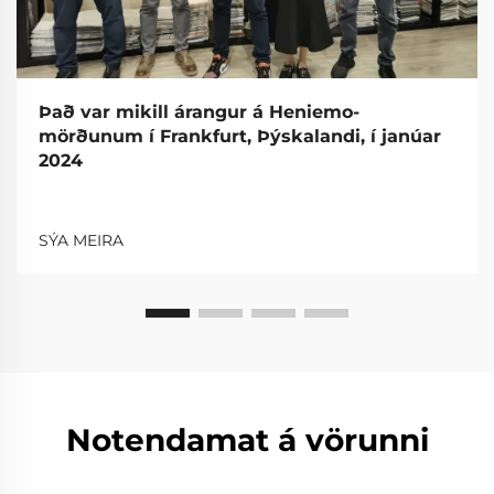
Það var mikill árangur á Heniemo-
mörðunum í Frankfurt, Þýskalandi, í janúar
2024
SÝA MEIRA
Notendamat á vörunni