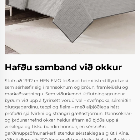
Hafðu samband við okkur
Stofnað 1992 er HENIEMO leiðandi heimilistextílfyrirtæki
sem sérhæfir sig í rannsóknum og þróun, framleiðslu og
markaðssetningu. Sem viðurkennd útflutningsgrunnur
býðum við upp á fyrirsétt vöruúrval – svefnpoka, sérsniðin
gluggagardínu, teppi og fleira – með alþjóðlega hátt
prófaðri sjálfvirkni og strangri gæðastjórnun. Rannsóknar-
og þróunarnefnd okkar heldur áfram að bjóða upp á
virkilega og tísku bundin hönnun, en sérsniðin
garðínuppsöfnunarkerfi stendur sérstaklega sig út í Kína.
Við vörðum yfir 100 lönd með traustleika. Hafist við okkur