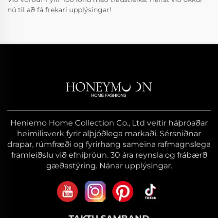
nú til að fá frekari upplýsingar!
Heniemo Home Collection Co., Ltd veitir háþróaðar
heimilisverk fyrir alþjóðlega markaði. Sérsniðnar
drapar, rúmfræði og fyrirhang sameina rafmagnslega
framleiðslu við efniþróun. 30 ára reynsla og frábærð
gæðastýring. Nánar upplýsingar.