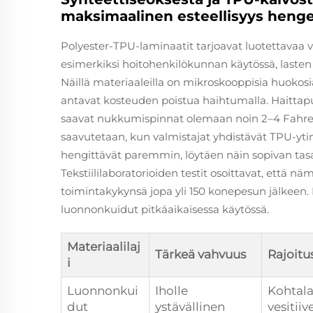
maksimaalinen esteellisyys heng
Polyester-TPU-laminaatit tarjoavat luotettavaa ves
esimerkiksi hoitohenkilökunnan käytössä, lasten tu
Näillä materiaaleilla on mikroskooppisia huokosia
antavat kosteuden poistua haihtumalla. Haittapu
saavat nukkumispinnat olemaan noin 2–4 Fahre
saavutetaan, kun valmistajat yhdistävät TPU-ytime
hengittävät paremmin, löytäen näin sopivan tasap
Tekstiililaboratorioiden testit osoittavat, että nä
toimintakykynsä jopa yli 150 konepesun jälkeen.
luonnonkuidut pitkäaikaisessa käytössä.
Materiaalilaj
Tärkeä vahvuus
Rajoitu
i
Luonnonkui
Iholle
Kohtal
dut
ystävällinen
vesitiiv