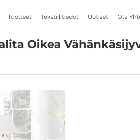
Tuotteet
Tekstiilitiedot
Uutiset
Ota Yht
alita Oikea Vähänkäsijy