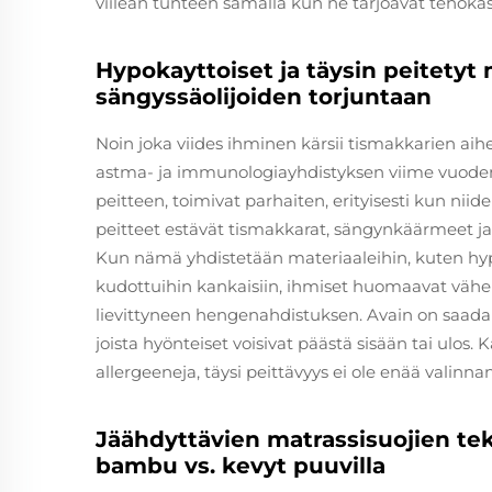
viileän tunteen samalla kun ne tarjoavat tehokas
Hypokayttoiset ja täysin peitetyt
sängyssäolijoiden torjuntaan
Noin joka viides ihminen kärsii tismakkarien aihe
astma- ja immunologiayhdistyksen viime vuoden 
peitteen, toimivat parhaiten, erityisesti kun niid
peitteet estävät tismakkarat, sängynkäärmeet ja k
Kun nämä yhdistetään materiaaleihin, kuten hypo
kudottuihin kankaisiin, ihmiset huomaavat väh
lievittyneen hengenahdistuksen. Avain on saada s
joista hyönteiset voisivat päästä sisään tai ulos. K
allergeeneja, täysi peittävyys ei ole enää valinnan
Jäähdyttävien matrassisuojien te
bambu vs. kevyt puuvilla