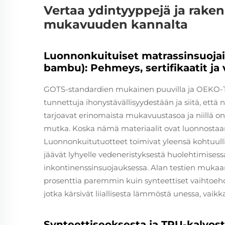
Vertaa ydintyyppejä ja rake
mukavuuden kannalta
Luonnonkuituiset matrassinsuoja
bambu): Pehmeys, sertifikaatit ja v
GOTS-standardien mukainen puuvilla ja OEKO-
tunnettuja ihonystävällisyydestään ja siitä, että 
tarjoavat erinomaista mukavuustasoa ja niillä on
mutka. Koska nämä materiaalit ovat luonnostaan 
Luonnonkuitutuotteet toimivat yleensä kohtuulli
jäävät lyhyelle vedeneristyksestä huolehtimisess
inkontinenssinsuojauksessa. Alan testien mukaa
prosenttia paremmin kuin synteettiset vaihtoehd
jotka kärsivät liiallisesta lämmöstä unessa, vaikk
Synteettiseoksesta ja TPU-kalvost