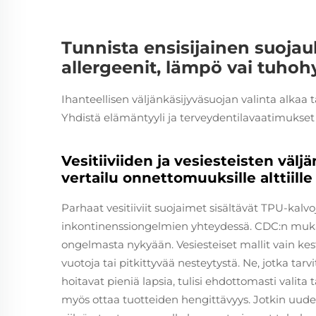
Tunnista ensisijainen suojau
allergeenit, lämpö vai tuhoh
Ihanteellisen väljänkäsijyväsuojan valinta alkaa
Yhdistä elämäntyyli ja terveydentilavaatimukset e
Vesitiiviiden ja vesiesteisten väl
vertailu onnettomuuksille alttiille 
Parhaat vesitiiviit suojaimet sisältävät TPU-kalvo
inkontinenssiongelmien yhteydessä. CDC:n mukaan
ongelmasta nykyään. Vesiesteiset mallit vain ke
vuotoja tai pitkittyvää nesteytystä. Ne, jotka ta
hoitavat pieniä lapsia, tulisi ehdottomasti valita
myös ottaa tuotteiden hengittävyys. Jotkin uude