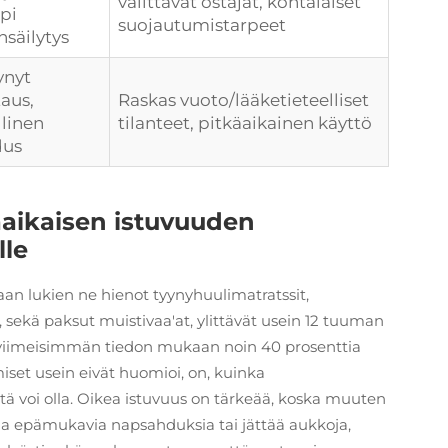
välittävät ostajat, kohtalaiset
pi
suojautumistarpeet
säilytys
ynyt
taus,
Raskas vuoto/lääketieteelliset
linen
tilanteet, pitkäaikainen käyttö
dus
äaikaisen istuvuuden
lle
n lukien ne hienot tyynyhuulimatratssit,
sekä paksut muistivaa'at, ylittävät usein 12 tuuman
 viimeisimmän tiedon mukaan noin 40 prosenttia
iset usein eivät huomioi, on, kuinka
tä voi olla. Oikea istuvuus on tärkeää, koska muuten
aa epämukavia napsahduksia tai jättää aukkoja,