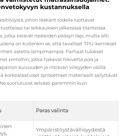
envetokyvyn kustannuksella
itiiviystä, johon lääkärit todella luottavat
otteissa tai leikkauksen jälkeisissä tilanteissa.
, jotka estävät nesteiden pääsyn läpi, mutta silti
olena on kuitenkin se, että tavalliset TPU-kerrokset
nheit-astetta lämpimämpiä. Parhaat tulokset
t pintoihin, jotka hakevat hikivettä pois ja
ainon kuivuuden ja riittävän viileyyden välillä.
mä korkealaatuiset synteettiset materiaalit säilyttävät
 Ne suoriutuvat selvästi paremmin kuin
s
Paras valinta
ainen
Ympäristöystävällisyydestä
eys,