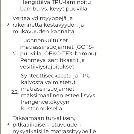
Hengittävä TPU-laminoitu
bambu vs. kevyt puuvilla
Vertaa ydintyyppejä ja
rakennetta kestävyyden ja
mukavuuden kannalta
Luonnonkuituiset
matrassinsuojaimet (GOTS-
puuvilla, OEKO-TEX-bambu):
Pehmeys, sertifikaatit ja
vesitiiviysrajoitukset
Synteettiseoksesta ja TPU-
kalvosta valmistetut
matrassinsuojaimet:
maksimaalinen esteellisyys
hengenvetokyvyn
kustannuksella
Takaamaan turvallisen,
pitkäaikaisen istuvuuden
nykyaikaisille matrassityypeille