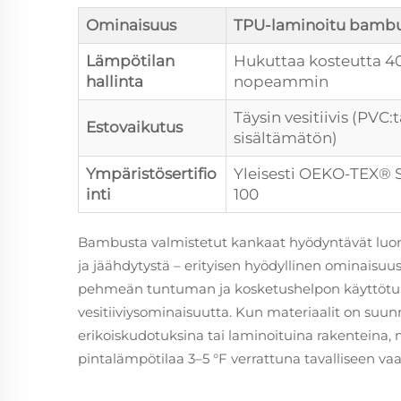
Ominaisuus
TPU-laminoitu bamb
Lämpötilan
Hukuttaa kosteutta 4
hallinta
nopeammin
Täysin vesitiivis (PVC:
Estovaikutus
sisältämätön)
Ympäristösertifio
Yleisesti OEKO-TEX® 
inti
100
Bambusta valmistetut kankaat hyödyntävät luon
ja jäähdytystä – erityisen hyödyllinen ominaisuu
pehmeän tuntuman ja kosketushelpon käyttötunnu
vesitiiviysominaisuutta. Kun materiaalit on suun
erikoiskudotuksina tai laminoituina rakenteina,
pintalämpötilaa 3–5 °F verrattuna tavalliseen va