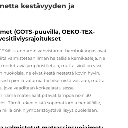
nnetta kestävyyden ja
imet (GOTS-puuvilla, OEKO-TEX-
esitiiviysrajoitukset
TEX® -standardin vahvistamat bambukangas ovat
niitä valmistetaan ilman haitallisia kemikaaleja. Ne
 merkittäviä ympäristöetuja, mutta siinä on yksi
huokoisia, ne eivät kestä nestettä kovin hyvin.
sesti pieniä valumia tai hikemistä vastaan, mutta
a, joka vaaditaan korkealaatuisessa
n nämä materiaalit pitävät lämpöä noin 30
ot. Tämä tekee niistä sopimattomia henkilöille,
a niillä onkin ympäristöystävällisyys puolellaan.
a valmistetut matrassinsuojaimet: