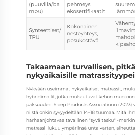
(puuvilla/ba
pehmeys,
suurem
mbu)
ekosertifikaatit
lämmön
Vähent
Kokonainen
Synteettiset/
ilmavir
nesteyhteys,
TPU
mahdol
pesukestävä
kipsah
Takaamaan turvallisen, pitk
nykyaikaisille matrassityypei
Nykyään useimmat nykyaikaiset matrassit, mukaa
hybridimallit, jotka mukautuvat kehon muotoon, 
paksuuden. Sleep Products Associationn (2023)
niistä onkin syvyydeltään 14–18 tuumaa. Mitä ihm
harhaanjohtavaa tavallinen "syvä tasku" -merkin
matrassi liukuu ympäriinsä unta varten, aiheutt