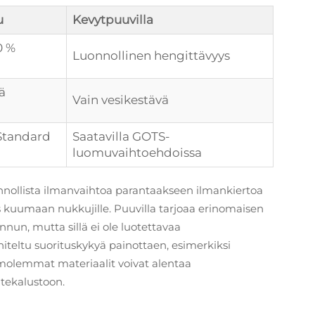
u
Kevytpuuvilla
0 %
Luonnollinen hengittävyys
tä
Vain vesikestävä
Standard
Saatavilla GOTS-
luomuvaihtoehdoissa
nollista ilmanvaihtoa parantaakseen ilmankiertoa
s kuumaan nukkujille. Puuvilla tarjoaa erinomaisen
n, mutta sillä ei ole luotettavaa
niteltu suorituskykyä painottaen, esimerkiksi
 molemmat materiaalit voivat alentaa
atekalustoon.