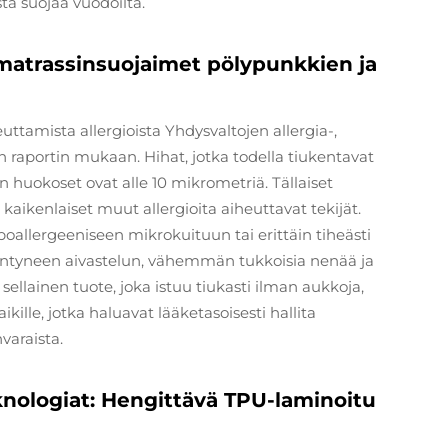
ta suojaa vuodoilta.
 matrassinsuojaimet pölypunkkien ja
uttamista allergioista Yhdysvaltojen allergia-,
raportin mukaan. Hihat, jotka todella tiukentavat
en huokoset ovat alle 10 mikrometriä. Tällaiset
aikenlaiset muut allergioita aiheuttavat tekijät.
allergeeniseen mikrokuituun tai erittäin tiheästi
entyneen aivastelun, vähemmän tukkoisia nenää ja
ellainen tuote, joka istuu tiukasti ilman aukkoja,
aikille, jotka haluavat lääketasoisesti hallita
varaista.
knologiat: Hengittävä TPU-laminoitu