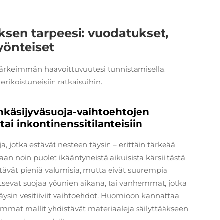
ksen tarpeesi: vuodatukset,
yönteiset
 tärkeimmän haavoittuvuutesi tunnistamisella.
rikoistuneisiin ratkaisuihin.
jänkäsijyväsuoja-vaihtoehtojen
tai inkontinenssitilanteisiin
ja, jotka estävät nesteen täysin – erittäin tärkeää
 noin puolet ikääntyneistä aikuisista kärsii tästä
stävät pieniä valumisia, mutta eivät suurempia
rvitsevat suojaa yöunien aikana, tai vanhemmat, jotka
 täysin vesitiiviit vaihtoehdot. Huomioon kannattaa
mmat mallit yhdistävät materiaaleja säilyttääkseen