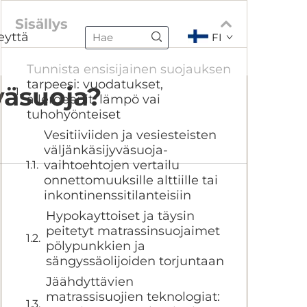
Sisällys
eyttä
FI
Tunnista ensisijainen suojauksen
tarpeesi: vuodatukset,
väsuoja?
allergeenit, lämpö vai
tuhohyönteiset
Vesitiiviiden ja vesiesteisten
väljänkäsijyväsuoja-
vaihtoehtojen vertailu
onnettomuuksille alttiille tai
inkontinenssitilanteisiin
Hypokayttoiset ja täysin
peitetyt matrassinsuojaimet
pölypunkkien ja
sängyssäolijoiden torjuntaan
Jäähdyttävien
matrassisuojien teknologiat: