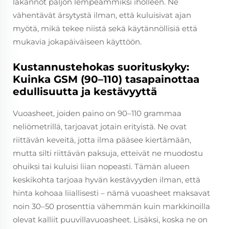
lakannot paljon lempeämmiksi iholleen. Ne
vähentävät ärsytystä ilman, että kuluisivat ajan
myötä, mikä tekee niistä sekä käytännöllisiä että
mukavia jokapäiväiseen käyttöön.
Kustannustehokas suorituskyky:
Kuinka GSM (90–110) tasapainottaa
edullisuutta ja kestävyyttä
Vuoasheet, joiden paino on 90–110 grammaa
neliömetrillä, tarjoavat jotain erityistä. Ne ovat
riittävän keveitä, jotta ilma pääsee kiertämään,
mutta silti riittävän paksuja, etteivät ne muodostu
ohuiksi tai kuluisi liian nopeasti. Tämän alueen
keskikohta tarjoaa hyvän kestävyyden ilman, että
hinta kohoaa liiallisesti – nämä vuoasheet maksavat
noin 30–50 prosenttia vähemmän kuin markkinoilla
olevat kalliit puuvillavuoasheet. Lisäksi, koska ne on