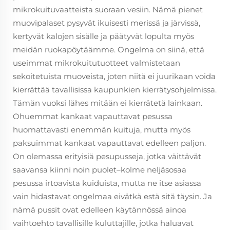
mikrokuituvaatteista suoraan vesiin. Nämä pienet
muovipalaset pysyvät ikuisesti merissä ja järvissä,
kertyvät kalojen sisälle ja päätyvät lopulta myös
meidän ruokapöytäämme. Ongelma on siinä, että
useimmat mikrokuitutuotteet valmistetaan
sekoitetuista muoveista, joten niitä ei juurikaan voida
kierrättää tavallisissa kaupunkien kierrätysohjelmissa.
Tämän vuoksi lähes mitään ei kierrätetä lainkaan.
Ohuemmat kankaat vapauttavat pesussa
huomattavasti enemmän kuituja, mutta myös
paksuimmat kankaat vapauttavat edelleen paljon.
On olemassa erityisiä pesupusseja, jotka väittävät
saavansa kiinni noin puolet–kolme neljäsosaa
pesussa irtoavista kuiduista, mutta ne itse asiassa
vain hidastavat ongelmaa eivätkä estä sitä täysin. Ja
nämä pussit ovat edelleen käytännössä ainoa
vaihtoehto tavallisille kuluttajille, jotka haluavat