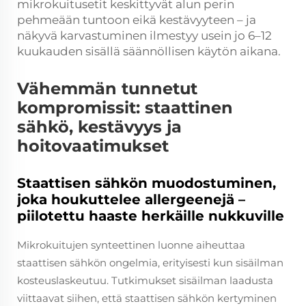
mikrokuitusetit keskittyvät alun perin
pehmeään tuntoon eikä kestävyyteen – ja
näkyvä karvastuminen ilmestyy usein jo 6–12
kuukauden sisällä säännöllisen käytön aikana.
Vähemmän tunnetut
kompromissit: staattinen
sähkö, kestävyys ja
hoitovaatimukset
Staattisen sähkön muodostuminen,
joka houkuttelee allergeenejä –
piilotettu haaste herkäille nukkuville
Mikrokuitujen synteettinen luonne aiheuttaa
staattisen sähkön ongelmia, erityisesti kun sisäilman
kosteuslaskeutuu. Tutkimukset sisäilman laadusta
viittaavat siihen, että staattisen sähkön kertyminen