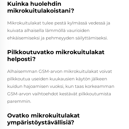
Kuinka huolehdin
mikrokuitulakoistani?
Mikrokuitulakat tulee pestä kylmässä vedessä ja
kuivata alhaisella lämmöllä vaurioiden
ehkäisemiseksi ja pehmeyyden säilyttämiseksi.
Pilkkoutuvatko mikrokuitulakat
helposti?
Alhaisemman GSM-arvon mikrokuitulakat voivat
pilkkoutua useiden kuukausien käytön jälkeen
kuidun hajoamisen vuoksi, kun taas korkeamman
GSM-arvon vaihtoehdot kestävät pilkkoutumista
paremmin.
Ovatko mikrokuitulakat
ympäristöystävällisiä?