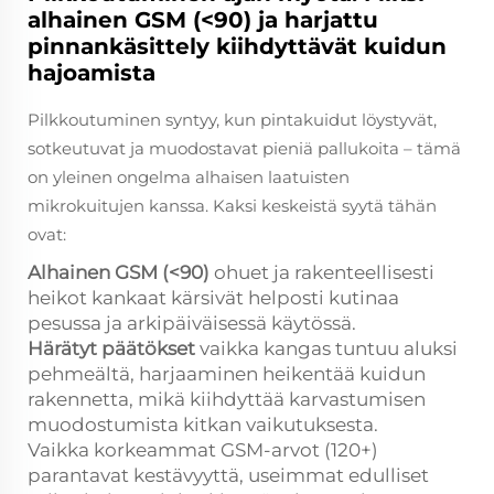
alhainen GSM (<90) ja harjattu
pinnankäsittely kiihdyttävät kuidun
hajoamista
Pilkkoutuminen syntyy, kun pintakuidut löystyvät,
sotkeutuvat ja muodostavat pieniä pallukoita – tämä
on yleinen ongelma alhaisen laatuisten
mikrokuitujen kanssa. Kaksi keskeistä syytä tähän
ovat:
Alhainen GSM (<90)
ohuet ja rakenteellisesti
heikot kankaat kärsivät helposti kutinaa
pesussa ja arkipäiväisessä käytössä.
Härätyt päätökset
vaikka kangas tuntuu aluksi
pehmeältä, harjaaminen heikentää kuidun
rakennetta, mikä kiihdyttää karvastumisen
muodostumista kitkan vaikutuksesta.
Vaikka korkeammat GSM-arvot (120+)
parantavat kestävyyttä, useimmat edulliset