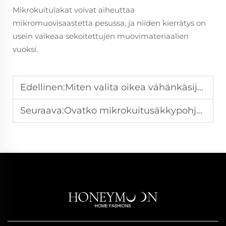
Mikrokuitulakat voivat aiheuttaa
mikromuovisaastetta pesussa, ja niiden kierrätys on
usein vaikeaa sekoitettujen muovimateriaalien
vuoksi.
Edellinen:
Miten valita oikea vähänkäsijyväsuoja?
Seuraava:
Ovatko mikrokuitusäkkypohjat turvallisia vauvoille ja herkälle iholle?