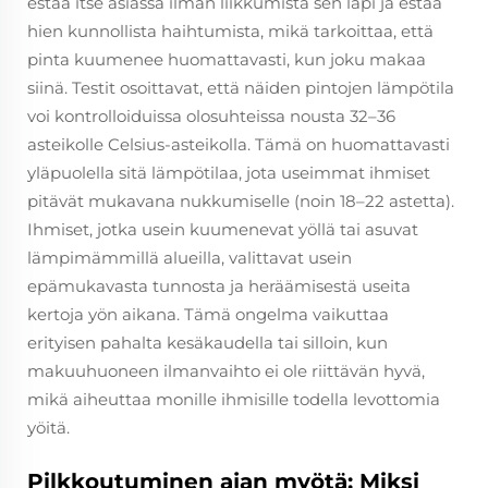
estää itse asiassa ilman liikkumista sen läpi ja estää
hien kunnollista haihtumista, mikä tarkoittaa, että
pinta kuumenee huomattavasti, kun joku makaa
siinä. Testit osoittavat, että näiden pintojen lämpötila
voi kontrolloiduissa olosuhteissa nousta 32–36
asteikolle Celsius-asteikolla. Tämä on huomattavasti
yläpuolella sitä lämpötilaa, jota useimmat ihmiset
pitävät mukavana nukkumiselle (noin 18–22 astetta).
Ihmiset, jotka usein kuumenevat yöllä tai asuvat
lämpimämmillä alueilla, valittavat usein
epämukavasta tunnosta ja heräämisestä useita
kertoja yön aikana. Tämä ongelma vaikuttaa
erityisen pahalta kesäkaudella tai silloin, kun
makuuhuoneen ilmanvaihto ei ole riittävän hyvä,
mikä aiheuttaa monille ihmisille todella levottomia
yöitä.
Pilkkoutuminen ajan myötä: Miksi