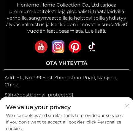
Heniemo Home Collection Co., Ltd tarjoaa
premium-kotitekstiilejä globaalisti. Räätälöidyillä
verhoilla, sängynvaatteilla ja heittoviltoilla yhdistyy
älykäs valmistus ja kankaiden innovatiivisuus. Yli 30
vuoden laatuosaamista. Lue lisää.
OTA YHTEYTTÄ
Add: F11, No. 139 East Zhongshan Road, Nanjing,
China.
Sähköposti:
[email protected]
Mobiili:
+86-17327710449
We value your privacy
Puh:
+86-025-84573776
We use cookies and similar tools to provide our services.
If you don't want to accept all cookies, click Personalize
cookies.