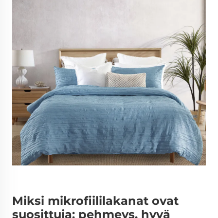
Miksi mikrofiililakanat ovat
suosittuja: pehmeys, hyvä