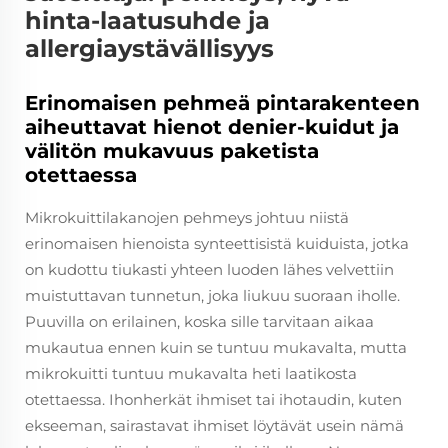
hinta-laatusuhde ja
allergiaystävällisyys
Erinomaisen pehmeä pintarakenteen
aiheuttavat hienot denier-kuidut ja
välitön mukavuus paketista
otettaessa
Mikrokuittilakanojen pehmeys johtuu niistä
erinomaisen hienoista synteettisistä kuiduista, jotka
on kudottu tiukasti yhteen luoden lähes velvettiin
muistuttavan tunnetun, joka liukuu suoraan iholle.
Puuvilla on erilainen, koska sille tarvitaan aikaa
mukautua ennen kuin se tuntuu mukavalta, mutta
mikrokuitti tuntuu mukavalta heti laatikosta
otettaessa. Ihonherkät ihmiset tai ihotaudin, kuten
ekseeman, sairastavat ihmiset löytävät usein nämä