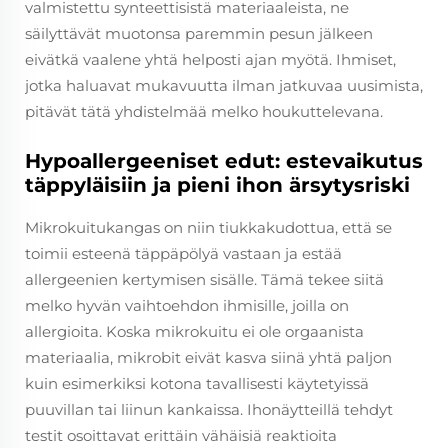
valmistettu synteettisistä materiaaleista, ne
säilyttävät muotonsa paremmin pesun jälkeen
eivätkä vaalene yhtä helposti ajan myötä. Ihmiset,
jotka haluavat mukavuutta ilman jatkuvaa uusimista,
pitävät tätä yhdistelmää melko houkuttelevana.
Hypoallergeeniset edut: estevaikutus
täppyläisiin ja pieni ihon ärsytysriski
Mikrokuitukangas on niin tiukkakudottua, että se
toimii esteenä täppäpölyä vastaan ja estää
allergeenien kertymisen sisälle. Tämä tekee siitä
melko hyvän vaihtoehdon ihmisille, joilla on
allergioita. Koska mikrokuitu ei ole orgaanista
materiaalia, mikrobit eivät kasva siinä yhtä paljon
kuin esimerkiksi kotona tavallisesti käytetyissä
puuvillan tai liinun kankaissa. Ihonäytteillä tehdyt
testit osoittavat erittäin vähäisiä reaktioita