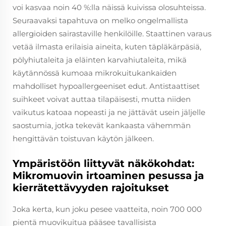
voi kasvaa noin 40 %:lla näissä kuivissa olosuhteissa.
Seuraavaksi tapahtuva on melko ongelmallista
allergioiden sairastaville henkilöille. Staattinen varaus
vetää ilmasta erilaisia aineita, kuten täpläkärpäsiä,
pölyhiutaleita ja eläinten karvahiutaleita, mikä
käytännössä kumoaa mikrokuitukankaiden
mahdolliset hypoallergeeniset edut. Antistaattiset
suihkeet voivat auttaa tilapäisesti, mutta niiden
vaikutus katoaa nopeasti ja ne jättävät usein jäljelle
saostumia, jotka tekevät kankaasta vähemmän
hengittävän toistuvan käytön jälkeen.
Ympäristöön liittyvät näkökohdat:
Mikromuovin irtoaminen pesussa ja
kierrätettävyyden rajoitukset
Joka kerta, kun joku pesee vaatteita, noin 700 000
pientä muovikuitua pääsee tavallisista