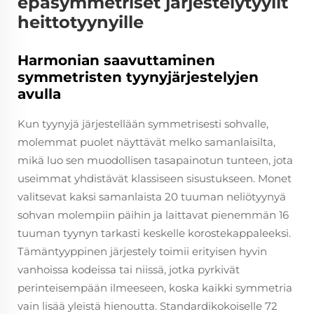
epäsymmetriset järjestelytyylit
heittotyynyille
Harmonian saavuttaminen
symmetristen tyynyjärjestelyjen
avulla
Kun tyynyjä järjestellään symmetrisesti sohvalle,
molemmat puolet näyttävät melko samanlaisilta,
mikä luo sen muodollisen tasapainotun tunteen, jota
useimmat yhdistävät klassiseen sisustukseen. Monet
valitsevat kaksi samanlaista 20 tuuman neliötyynyä
sohvan molempiin päihin ja laittavat pienemmän 16
tuuman tyynyn tarkasti keskelle korostekappaleeksi.
Tämäntyyppinen järjestely toimii erityisen hyvin
vanhoissa kodeissa tai niissä, jotka pyrkivät
perinteisempään ilmeeseen, koska kaikki symmetria
vain lisää yleistä hienoutta. Standardikokoiselle 72