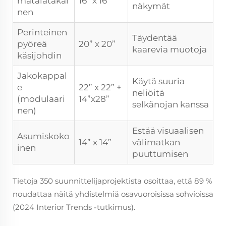
matalatakai
16” x 16”
näkymät
nen
Perinteinen
Täydentää
pyöreä
20” x 20”
kaarevia muotoja
käsijohdin
Jakokappal
Käytä suuria
e
22” x 22” +
neliöitä
(modulaari
14”x28”
selkänojan kanssa
nen)
Estää visuaalisen
Asumiskoko
14” x 14”
välimatkan
inen
puuttumisen
Tietoja 350 suunnittelijaprojektista osoittaa, että 89 %
noudattaa näitä yhdistelmiä osavuoroisissa sohvioissa
(2024 Interior Trends -tutkimus).