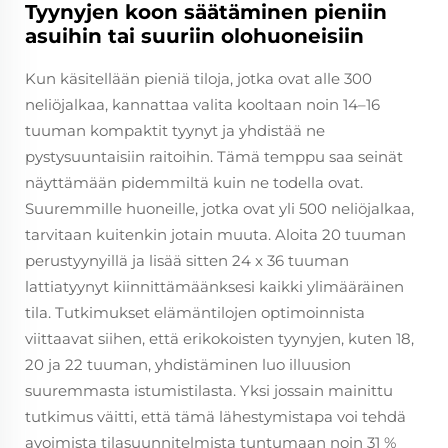
Tyynyjen koon säätäminen pieniin
asuihin tai suuriin olohuoneisiin
Kun käsitellään pieniä tiloja, jotka ovat alle 300
neliöjalkaa, kannattaa valita kooltaan noin 14–16
tuuman kompaktit tyynyt ja yhdistää ne
pystysuuntaisiin raitoihin. Tämä temppu saa seinät
näyttämään pidemmiltä kuin ne todella ovat.
Suuremmille huoneille, jotka ovat yli 500 neliöjalkaa,
tarvitaan kuitenkin jotain muuta. Aloita 20 tuuman
perustyynyillä ja lisää sitten 24 x 36 tuuman
lattiatyynyt kiinnittämäänksesi kaikki ylimääräinen
tila. Tutkimukset elämäntilojen optimoinnista
viittaavat siihen, että erikokoisten tyynyjen, kuten 18,
20 ja 22 tuuman, yhdistäminen luo illuusion
suuremmasta istumistilasta. Yksi jossain mainittu
tutkimus väitti, että tämä lähestymistapa voi tehdä
avoimista tilasuunnitelmista tuntumaan noin 31 %