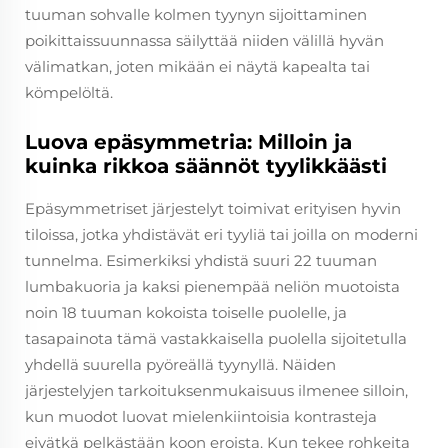
tuuman sohvalle kolmen tyynyn sijoittaminen
poikittaissuunnassa säilyttää niiden välillä hyvän
välimatkan, joten mikään ei näytä kapealta tai
kömpelöltä.
Luova epäsymmetria: Milloin ja
kuinka rikkoa säännöt tyylikkäästi
Epäsymmetriset järjestelyt toimivat erityisen hyvin
tiloissa, jotka yhdistävät eri tyyliä tai joilla on moderni
tunnelma. Esimerkiksi yhdistä suuri 22 tuuman
lumbakuoria ja kaksi pienempää neliön muotoista
noin 18 tuuman kokoista toiselle puolelle, ja
tasapainota tämä vastakkaisella puolella sijoitetulla
yhdellä suurella pyöreällä tyynyllä. Näiden
järjestelyjen tarkoituksenmukaisuus ilmenee silloin,
kun muodot luovat mielenkiintoisia kontrasteja
eivätkä pelkästään koon eroista. Kun tekee rohkeita