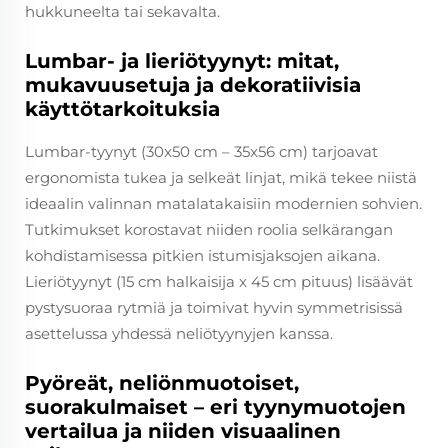
hukkuneelta tai sekavalta.
Lumbar- ja lieriötyynyt: mitat,
mukavuusetuja ja dekoratiivisia
käyttötarkoituksia
Lumbar-tyynyt (30x50 cm – 35x56 cm) tarjoavat
ergonomista tukea ja selkeät linjat, mikä tekee niistä
ideaalin valinnan matalatakaisiin modernien sohvien.
Tutkimukset korostavat niiden roolia selkärangan
kohdistamisessa pitkien istumisjaksojen aikana.
Lieriötyynyt (15 cm halkaisija x 45 cm pituus) lisäävät
pystysuoraa rytmiä ja toimivat hyvin symmetrisissä
asettelussa yhdessä neliötyynyjen kanssa.
Pyöreät, neliönmuotoiset,
suorakulmaiset – eri tyynymuotojen
vertailua ja niiden visuaalinen