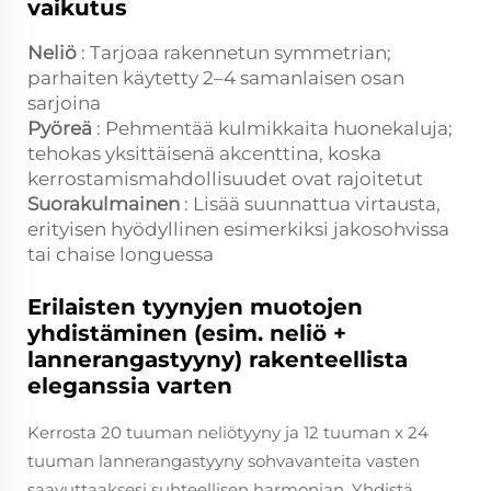
vaikutus
Neliö
: Tarjoaa rakennetun symmetrian;
parhaiten käytetty 2–4 samanlaisen osan
sarjoina
Pyöreä
: Pehmentää kulmikkaita huonekaluja;
tehokas yksittäisenä akcenttina, koska
kerrostamismahdollisuudet ovat rajoitetut
Suorakulmainen
: Lisää suunnattua virtausta,
erityisen hyödyllinen esimerkiksi jakosohvissa
tai chaise longuessa
Erilaisten tyynyjen muotojen
yhdistäminen (esim. neliö +
lannerangastyyny) rakenteellista
eleganssia varten
Kerrosta 20 tuuman neliötyyny ja 12 tuuman x 24
tuuman lannerangastyyny sohvavanteita vasten
saavuttaaksesi suhteellisen harmonian. Yhdistä