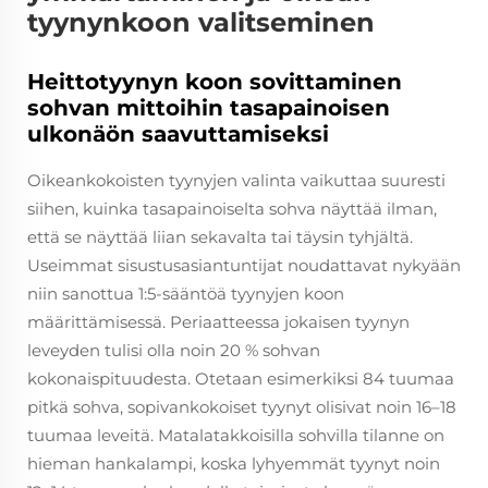
tyynynkoon valitseminen
Heittotyynyn koon sovittaminen
sohvan mittoihin tasapainoisen
ulkonäön saavuttamiseksi
Oikeankokoisten tyynyjen valinta vaikuttaa suuresti
siihen, kuinka tasapainoiselta sohva näyttää ilman,
että se näyttää liian sekavalta tai täysin tyhjältä.
Useimmat sisustusasiantuntijat noudattavat nykyään
niin sanottua 1:5-sääntöä tyynyjen koon
määrittämisessä. Periaatteessa jokaisen tyynyn
leveyden tulisi olla noin 20 % sohvan
kokonaispituudesta. Otetaan esimerkiksi 84 tuumaa
pitkä sohva, sopivankokoiset tyynyt olisivat noin 16–18
tuumaa leveitä. Matalatakkoisilla sohvilla tilanne on
hieman hankalampi, koska lyhyemmät tyynyt noin