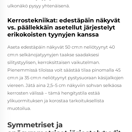
ulkonäkö pysyy yhtenäisenä.
Kerrostekniikat: edestäpäin näkyvät
vs. päällekkäin asetellut järjestelyt
erikokoisten tyynyjen kanssa
Aseta edestäpäin näkyvät 50 cm:n neliötyynyt 40
cm:n selkänojatyynyjen taakse saadaksesi
silitystyylisen, kerroksittaisen vaikutelman.
Pienemmissä tiloissa voit säästää tilaa pinomalla 45
cm:n ja 35 cm:n neliötyynyt pystysuoraan käsijalkojen
viereen. Jätä aina 2,5–5 cm näkyviin sohvan selkäosa
kerrosten välissä – tämä hengitystila estää
ylikuormituksen ja korostaa tarkoituksellista
muotoilua.
Symmetriset ja