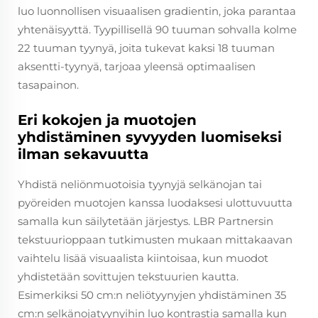
luo luonnollisen visuaalisen gradientin, joka parantaa
yhtenäisyyttä. Tyypillisellä 90 tuuman sohvalla kolme
22 tuuman tyynyä, joita tukevat kaksi 18 tuuman
aksentti-tyynyä, tarjoaa yleensä optimaalisen
tasapainon.
Eri kokojen ja muotojen
yhdistäminen syvyyden luomiseksi
ilman sekavuutta
Yhdistä neliönmuotoisia tyynyjä selkänojan tai
pyöreiden muotojen kanssa luodaksesi ulottuvuutta
samalla kun säilytetään järjestys. LBR Partnersin
tekstuurioppaan tutkimusten mukaan mittakaavan
vaihtelu lisää visuaalista kiintoisaa, kun muodot
yhdistetään sovittujen tekstuurien kautta.
Esimerkiksi 50 cm:n neliötyynyjen yhdistäminen 35
cm:n selkänojatyynyihin luo kontrastia samalla kun