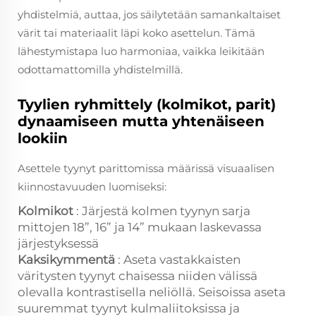
yhdistelmiä, auttaa, jos säilytetään samankaltaiset
värit tai materiaalit läpi koko asettelun. Tämä
lähestymistapa luo harmoniaa, vaikka leikitään
odottamattomilla yhdistelmillä.
Tyylien ryhmittely (kolmikot, parit)
dynaamiseen mutta yhtenäiseen
lookiin
Asettele tyynyt parittomissa määrissä visuaalisen
kiinnostavuuden luomiseksi:
Kolmikot
: Järjestä kolmen tyynyn sarja
mittojen 18”, 16” ja 14” mukaan laskevassa
järjestyksessä
Kaksikymmentä
: Aseta vastakkaisten
väritysten tyynyt chaisessa niiden välissä
olevalla kontrastisella neliöllä. Seisoissa aseta
suuremmat tyynyt kulmaliitoksissa ja