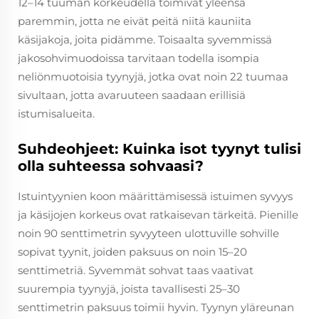
12–14 tuuman korkeudella toimivat yleensä
paremmin, jotta ne eivät peitä niitä kauniita
käsijakoja, joita pidämme. Toisaalta syvemmissä
jakosohvimuodoissa tarvitaan todella isompia
neliönmuotoisia tyynyjä, jotka ovat noin 22 tuumaa
sivultaan, jotta avaruuteen saadaan erillisiä
istumisalueita.
Suhdeohjeet: Kuinka isot tyynyt tulisi
olla suhteessa sohvaasi?
Istuintyynien koon määrittämisessä istuimen syvyys
ja käsijojen korkeus ovat ratkaisevan tärkeitä. Pienille
noin 90 senttimetrin syvyyteen ulottuville sohville
sopivat tyynit, joiden paksuus on noin 15–20
senttimetriä. Syvemmät sohvat taas vaativat
suurempia tyynyjä, joista tavallisesti 25–30
senttimetrin paksuus toimii hyvin. Tyynyn yläreunan