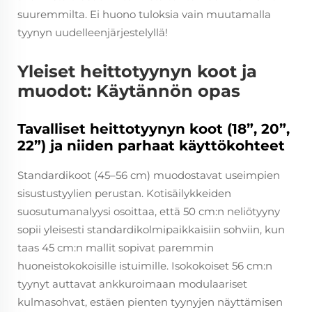
suuremmilta. Ei huono tuloksia vain muutamalla
tyynyn uudelleenjärjestelyllä!
Yleiset heittotyynyn koot ja
muodot: Käytännön opas
Tavalliset heittotyynyn koot (18”, 20”,
22”) ja niiden parhaat käyttökohteet
Standardikoot (45–56 cm) muodostavat useimpien
sisustustyylien perustan. Kotisäilykkeiden
suosutumanalyysi osoittaa, että 50 cm:n neliötyyny
sopii yleisesti standardikolmipaikkaisiin sohviin, kun
taas 45 cm:n mallit sopivat paremmin
huoneistokokoisille istuimille. Isokokoiset 56 cm:n
tyynyt auttavat ankkuroimaan modulaariset
kulmasohvat, estäen pienten tyynyjen näyttämisen