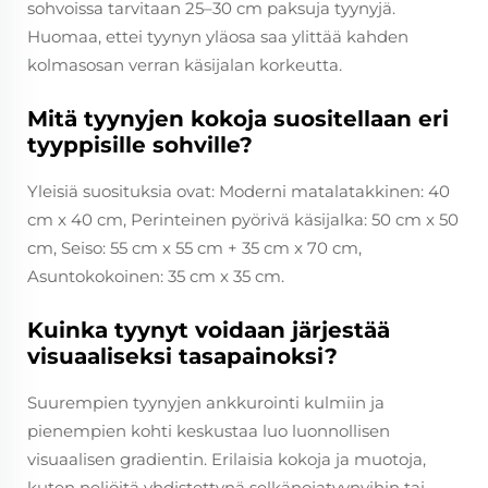
sohvoissa tarvitaan 25–30 cm paksuja tyynyjä.
Huomaa, ettei tyynyn yläosa saa ylittää kahden
kolmasosan verran käsijalan korkeutta.
Mitä tyynyjen kokoja suositellaan eri
tyyppisille sohville?
Yleisiä suosituksia ovat: Moderni matalatakkinen: 40
cm x 40 cm, Perinteinen pyörivä käsijalka: 50 cm x 50
cm, Seiso: 55 cm x 55 cm + 35 cm x 70 cm,
Asuntokokoinen: 35 cm x 35 cm.
Kuinka tyynyt voidaan järjestää
visuaaliseksi tasapainoksi?
Suurempien tyynyjen ankkurointi kulmiin ja
pienempien kohti keskustaa luo luonnollisen
visuaalisen gradientin. Erilaisia kokoja ja muotoja,
kuten neliöitä yhdistettynä selkänojatyynyihin tai