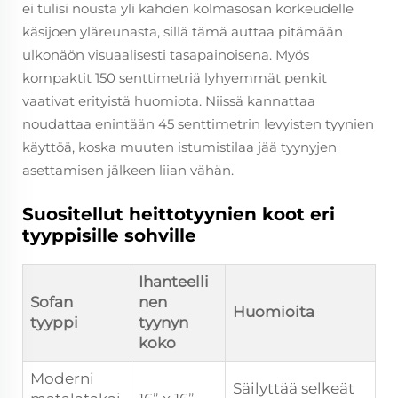
ei tulisi nousta yli kahden kolmasosan korkeudelle
käsijoen yläreunasta, sillä tämä auttaa pitämään
ulkonäön visuaalisesti tasapainoisena. Myös
kompaktit 150 senttimetriä lyhyemmät penkit
vaativat erityistä huomiota. Niissä kannattaa
noudattaa enintään 45 senttimetrin levyisten tyynien
käyttöä, koska muuten istumistilaa jää tyynyjen
asettamisen jälkeen liian vähän.
Suositellut heittotyynien koot eri
tyyppisille sohville
Ihanteelli
Sofan
nen
Huomioita
tyyppi
tyynyn
koko
Moderni
Säilyttää selkeät