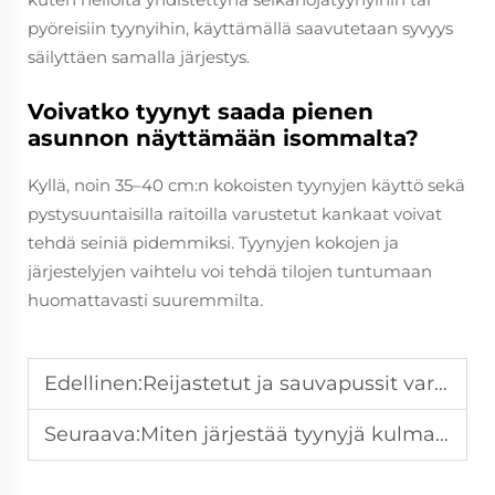
pyöreisiin tyynyihin, käyttämällä saavutetaan syvyys
säilyttäen samalla järjestys.
Voivatko tyynyt saada pienen
asunnon näyttämään isommalta?
Kyllä, noin 35–40 cm:n kokoisten tyynyjen käyttö sekä
pystysuuntaisilla raitoilla varustetut kankaat voivat
tehdä seiniä pidemmiksi. Tyynyjen kokojen ja
järjestelyjen vaihtelu voi tehdä tilojen tuntumaan
huomattavasti suuremmilta.
Edellinen:
Reijastetut ja sauvapussit varjostukset, kumpaa valita?
Seuraava:
Miten järjestää tyynyjä kulmasohvalla kuin sisustusasiantuntija