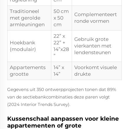
Traditioneel
50 cm
Complementeert
met gerolde
x 50
ronde vormen
armleuningen
cm
22” x
Gebruik grote
Hoekbank
22” +
vierkanten met
(modulair)
14”x28
lendensteunen
”
Appartements
14” x
Voorkomt visuele
grootte
14”
drukte
Gegevens uit 350 ontwerpprojecten tonen dat 89%
van de sectiebankcombinaties deze paren volgt
(2024 Interior Trends Survey).
Kussenschaal aanpassen voor kleine
appartementen of grote