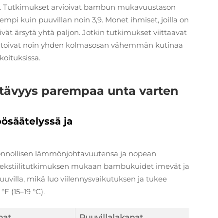
ta. Tutkimukset arvioivat bambun mukavuustason
empi kuin puuvillan noin 3,9. Monet ihmiset, joilla on
vät ärsytä yhtä paljon. Jotkin tutkimukset viittaavat
portoivat noin yhden kolmasosan vähemmän kutinaa
koituksissa.
ttävyys parempaa unta varten
ösäätelyssä ja
uonnollisen lämmönjohtavuutensa ja nopean
tekstiilitutkimuksen mukaan bambukuidet imevät ja
villa, mikä luo viilennysvaikutuksen ja tukee
F (15–19 °C).
nat
Puuvillalakanat