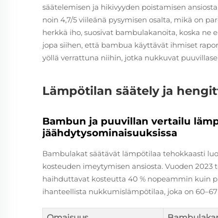
säätelemisen ja hikivyyden poistamisen ansios
noin 4,7/5 viileänä pysymisen osalta, mikä on par
herkkä iho, suosivat bambulakanoita, koska ne ei
jopa siihen, että bambua käyttävät ihmiset ra
yöllä verrattuna niihin, jotka nukkuvat puuvillase
Lämpötilan säätely ja hengi
Bambun ja puuvillan vertailu lämp
jäähdytysominaisuuksissa
Bambulakat säätävät lämpötilaa tehokkaasti l
kosteuden imeytymisen ansiosta. Vuoden 2023 
haihduttavat kosteutta 40 % nopeammin kuin puu
ihanteellista nukkumislämpötilaa, joka on 60–67 °
Omaisuus
Bambulaka