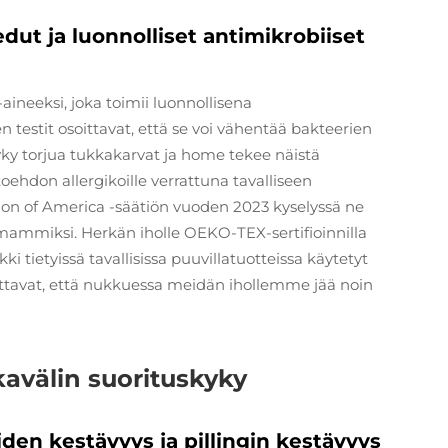
t ja luonnolliset antimikrobiiset
neeksi, joka toimii luonnollisena
n testit osoittavat, että se voi vähentää bakteerien
yky torjua tukkakarvat ja home tekee näistä
hdon allergikoille verrattuna tavalliseen
ion of America -säätiön vuoden 2023 kyselyssä ne
ammiksi. Herkän iholle OEKO-TEX-sertifioinnilla
 tietyissä tavallisissa puuvillatuotteissa käytetyt
ittavat, että nukkuessa meidän ihollemme jää noin
kavälin suorituskyky
en kestävyys ja pillingin kestävyys