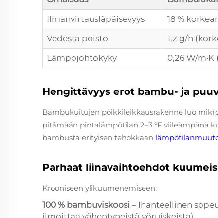
Ilmanvirtausläpäisevyys
18 % korkea
Vedestä poisto
1,2 g/h (kork
Lämpöjohtokyky
0,26 W/m·K (
Hengittävyys erot bambu- ja puuvil
Bambukuitujen poikkileikkausrakenne luo mikrok
pitämään pintalämpötilan 2–3 °F viileämpänä ku
bambusta erityisen tehokkaan
lämpötilanmuutok
Parhaat liinavaihtoehdot kuumeisil
Krooniseen ylikuumenemiseen:
100 % bambuviskoosi
– Ihanteellinen sope
ilmoittaa vähentyneistä yöruiskeista)