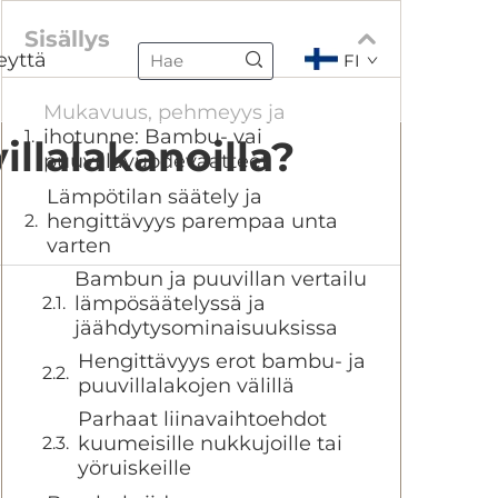
Sisällys
eyttä
FI
Mukavuus, pehmeyys ja
ihotunne: Bambu- vai
llalakanoilla?
puuvillavuodevaatteet
Lämpötilan säätely ja
hengittävyys parempaa unta
varten
Bambun ja puuvillan vertailu
lämpösäätelyssä ja
jäähdytysominaisuuksissa
Hengittävyys erot bambu- ja
puuvillalakojen välillä
Parhaat liinavaihtoehdot
kuumeisille nukkujoille tai
yöruiskeille