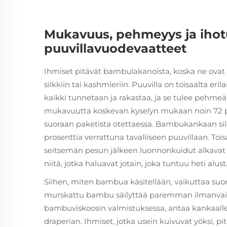
Mukavuus, pehmeyys ja ihot
puuvillavuodevaatteet
Ihmiset pitävät bambulakanoista, koska ne ovat e
silkkiin tai kashmieriin. Puuvilla on toisaalta eri
kaikki tunnetaan ja rakastaa, ja se tulee pehme
mukavuutta koskevan kyselyn mukaan noin 72 
suoraan paketista otettaessa. Bambukankaan sile
prosenttia verrattuna tavalliseen puuvillaan. Toi
seitsemän pesun jälkeen luonnonkuidut alkavat t
niitä, jotka haluavat jotain, joka tuntuu heti alus
Siihen, miten bambua käsitellään, vaikuttaa s
murskattu bambu säilyttää paremman ilmanvaihdo
bambuviskoosin valmistuksessa, antaa kanka
draperian. Ihmiset, jotka usein kuivuvat yöksi, 