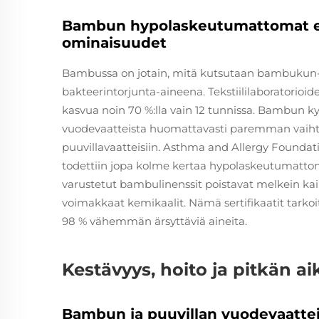
Bambun hypolaskeutumattomat edu
ominaisuudet
Bambussa on jotain, mitä kutsutaan bambukun-ai
bakteerintorjunta-aineena. Tekstiililaboratorioide
kasvua noin 70 %:lla vain 12 tunnissa. Bambun k
vuodevaatteista huomattavasti paremman vaihtoe
puuvillavaatteisiin. Asthma and Allergy Foundat
todettiin jopa kolme kertaa hypolaskeutumattom
varustetut bambulinenssit poistavat melkein kaikki
voimakkaat kemikaalit. Nämä sertifikaatit tarko
98 % vähemmän ärsyttäviä aineita.
Kestävyys, hoito ja pitkän ai
Bambun ja puuvillan vuodevaatteid