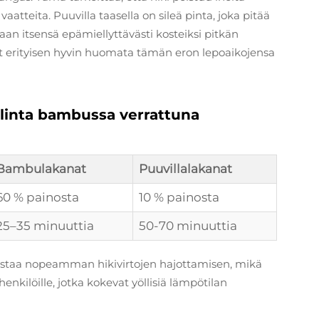
teita. Puuvilla taasella on sileä pinta, joka pitää
aan itsensä epämiellyttävästi kosteiksi pitkän
vat erityisen hyvin huomata tämän eron lepoaikojensa
llinta bambussa verrattuna
Bambulakanat
Puuvillalakanat
60 % painosta
10 % painosta
25–35 minuuttia
50-70 minuuttia
staa nopeamman hikivirtojen hajottamisen, mikä
henkilöille, jotka kokevat yöllisiä lämpötilan