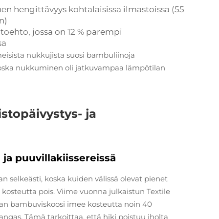
en hengittävyys kohtalaisissa ilmastoissa (55
n)
htoehto, jossa on 12 % parempi
sa
isista nukkujista suosi bambuliinoja
, koska nukkuminen oli jatkuvampaa lämpötilan
topäivystys- ja
a puuvillakiissereissä
 selkeästi, koska kuiden välissä olevat pienet
 kosteutta pois. Viime vuonna julkaistun Textile
an bambuviskoosi imee kosteutta noin 40
gas. Tämä tarkoittaa, että hiki poistuu iholta