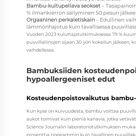
Bambu-kuitupellava seokset
– Tasapainoin
% ilmankierron säilyminen 50 pesun jälkee
Orgaaninen perkaletiskain
– Edullinen vai
lämmönhajotus kuin tavallisessa puuvillas
Vuoden 2023 kuluttajatutkimuksessa 79 % kuume
puuvillaliinojen sijaan 30 yön kokeilun jälkeen
vaihdellessa.
Bambuksiiden kosteudenpois
hypoallergeeniset edut
Kosteudenpoistovaikutus bambu- j
Kun kyse on kuivuudesta, bambu voittaa puuvillan
aukot toimivat kuin pieniä kanavia, jotka vetävät
Science Journalin laboratoriotutkimuksen muka
prosenttia nopeammin kuin tavallinen puuvillakan