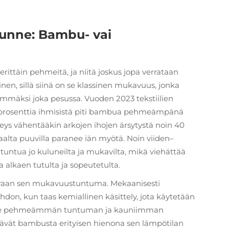
unne: Bambu- vai
rittäin pehmeitä, ja niitä joskus jopa verrataan
lainen, sillä siinä on se klassinen mukavuus, jonka
ämmäksi joka pesussa. Vuoden 2023 tekstiilien
prosenttia ihmisistä piti bambua pehmeämpänä
ys vähentääkin arkojen ihojen ärsytystä noin 40
saalta puuvilla paranee iän myötä. Noin viiden–
untua jo kuluneilta ja mukavilta, mikä viehättää
ta alkaen tutulta ja sopeutetulta.
uoraan sen mukavuustuntuma. Mekaanisesti
n, kun taas kemiallinen käsittely, jota käytetään
alle pehmeämmän tuntuman ja kauniimman
pitävät bambusta erityisen hienona sen lämpötilan