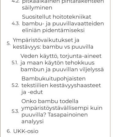
pitkäaikainen pintarakenteen
säilyminen
Suositellut hoitotekniikat
bambu- ja puuvillavaatteiden
eliniän pidentämiseksi
Ympäristövaikutukset ja
kestävyys: bambu vs puuvilla
Veden käyttö, torjunta-aineet
ja maan käytön tehokkuus
bambun ja puuvillan viljelyssä
Bambukuitupohjaisten
tekstiilien kestävyyshaasteet
ja -edut
Onko bambu todella
ympäristöystävällisempi kuin
puuvilla? Tasapainoinen
analyysi
UKK-osio