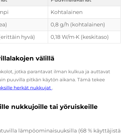
mpi
Kohtalainen
ea)
0,8 g/h (kohtalainen)
erittäin hyvä)
0,18 W/m·K (keskitaso)
lalakojen välillä
olot, jotka parantavat ilman kulkua ja auttavat
in puuvilla pitkän käytön aikana. Tämä tekee
sille herkät nukkujat
.
le nukkujoille tai yöruiskeille
utuvilla lämpöominaisuuksilla (68 % käyttäjistä