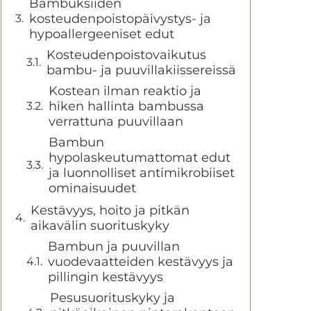
Bambuksiiden
kosteudenpoistopäivystys- ja
hypoallergeeniset edut
Kosteudenpoistovaikutus
bambu- ja puuvillakiissereissä
Kostean ilman reaktio ja
hiken hallinta bambussa
verrattuna puuvillaan
Bambun
hypolaskeutumattomat edut
ja luonnolliset antimikrobiiset
ominaisuudet
Kestävyys, hoito ja pitkän
aikavälin suorituskyky
Bambun ja puuvillan
vuodevaatteiden kestävyys ja
pillingin kestävyys
Pesusuorituskyky ja