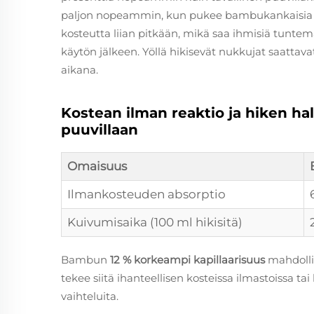
paljon nopeammin, kun pukee bambukankaisia vaat
kosteutta liian pitkään, mikä saa ihmisiä tuntem
käytön jälkeen. Yöllä hikisevät nukkujat saatta
aikana.
Kostean ilman reaktio ja hiken ha
puuvillaan
Omaisuus
Ilmankosteuden absorptio
Kuivumisaika (100 ml hikisitä)
Bambun
12 % korkeampi kapillaarisuus
mahdolli
tekee siitä ihanteellisen kosteissa ilmastoissa tai 
vaihteluita.