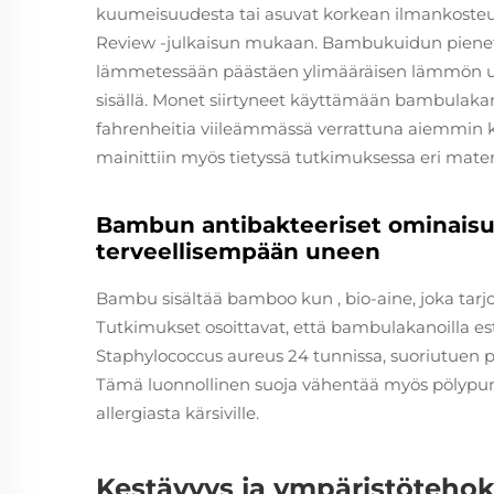
kuumeisuudesta tai asuvat korkean ilmankosteud
Review -julkaisun mukaan. Bambukuidun pienet 
lämmetessään päästäen ylimääräisen lämmön ulo
sisällä. Monet siirtyneet käyttämään bambulaka
fahrenheitia viileämmässä verrattuna aiemmin
mainittiin myös tietyssä tutkimuksessa eri mater
Bambun antibakteeriset ominais
terveellisempään uneen
Bambu sisältää
bamboo kun
, bio-aine, joka ta
Tutkimukset osoittavat, että bambulakanoilla est
Staphylococcus aureus
24 tunnissa, suoriutuen p
Tämä luonnollinen suoja vähentää myös pölypunk
allergiasta kärsiville.
Kestävyys ja ympäristöteho