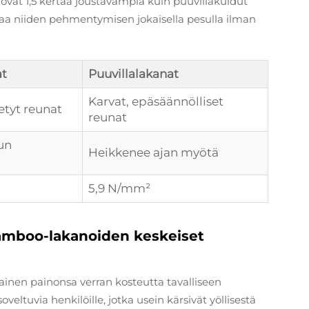
ovat 1,5 kertaa joustavampia kuin puuvillakuidut
taa niiden pehmentymisen jokaisella pesulla ilman
t
Puuvillalakanat
Karvat, epäsäännölliset
tetyt reunat
reunat
un
Heikkenee ajan myötä
5,9 N/mm²
amboo-lakanoiden keskeiset
inen painonsa verran kosteutta tavalliseen
oveltuvia henkilöille, jotka usein kärsivät yöllisestä