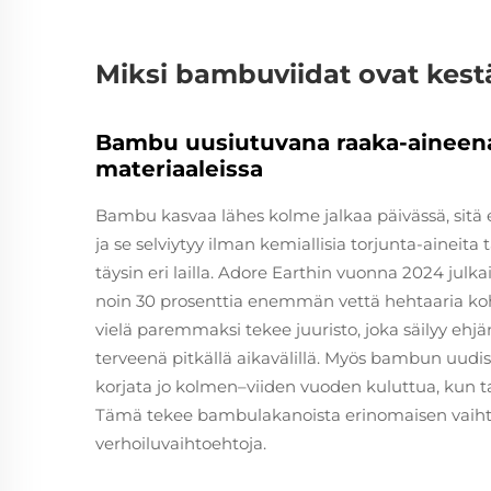
Miksi bambuviidat ovat kes
Bambu uusiutuvana raaka-aineena 
materiaaleissa
Bambu kasvaa lähes kolme jalkaa päivässä, sitä e
ja se selviytyy ilman kemiallisia torjunta-aineita 
täysin eri lailla. Adore Earthin vuonna 2024 jul
noin 30 prosenttia enemmän vettä hehtaaria ko
vielä paremmaksi tekee juuristo, joka säilyy ehj
terveenä pitkällä aikavälillä. Myös bambun uudi
korjata jo kolmen–viiden vuoden kuluttua, kun 
Tämä tekee bambulakanoista erinomaisen vaihtoeh
verhoiluvaihtoehtoja.