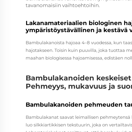
tavanomaisiin vaihtoehtoihin.
Lakanamateriaalien biologinen ha
ympäristöystävällinen ja kestävä v
Bambulakanoista hajoaa 4–8 vuodessa, kun taas p
hajotakseen. Toisin kuin puuvilla, joka tuottaa 
maahan biologisessa hajoamisessa, edistäen noll
Bambulakanoiden keskeiset 
Pehmeyys, mukavuus ja suor
Bambulakanoiden pehmeuden taus
Bambulakanat saavat leimallisen pehmeytensä kas
luo silkkiartikkisen tekstuurin, joka on vertailt