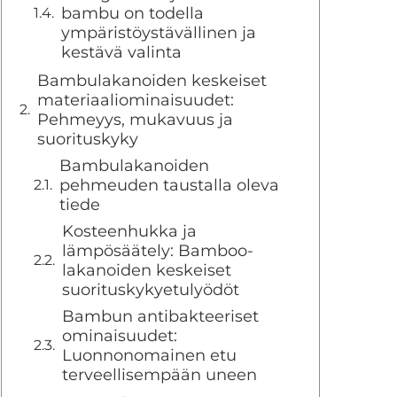
bambu on todella
ympäristöystävällinen ja
kestävä valinta
Bambulakanoiden keskeiset
materiaaliominaisuudet:
Pehmeyys, mukavuus ja
suorituskyky
Bambulakanoiden
pehmeuden taustalla oleva
tiede
Kosteenhukka ja
lämpösäätely: Bamboo-
lakanoiden keskeiset
suorituskykyetulyödöt
Bambun antibakteeriset
ominaisuudet:
Luonnonomainen etu
terveellisempään uneen