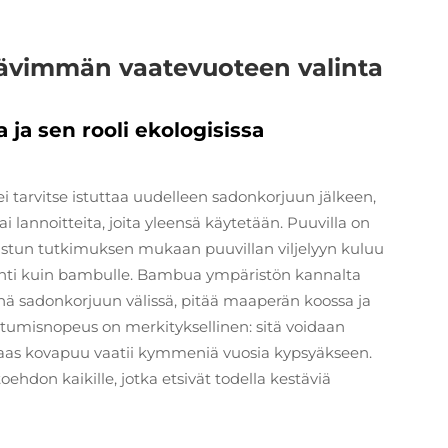
tävimmän vaatevuoteen valinta
ja sen rooli ekologisissa
i tarvitse istuttaa uudelleen sadonkorjuun jälkeen,
tai lannoitteita, joita yleensä käytetään. Puuvilla on
kaistun tutkimuksen mukaan puuvillan viljelyyn kuluu
hti kuin bambulle. Bambua ympäristön kannalta
änä sadonkorjuun välissä, pitää maaperän koossa ja
stumisnopeus on merkityksellinen: sitä voidaan
taas kovapuu vaatii kymmeniä vuosia kypsyäkseen.
don kaikille, jotka etsivät todella kestäviä