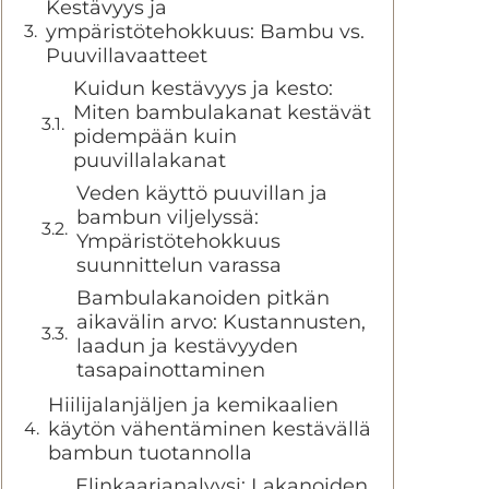
Kestävyys ja
ympäristötehokkuus: Bambu vs.
Puuvillavaatteet
Kuidun kestävyys ja kesto:
Miten bambulakanat kestävät
pidempään kuin
puuvillalakanat
Veden käyttö puuvillan ja
bambun viljelyssä:
Ympäristötehokkuus
suunnittelun varassa
Bambulakanoiden pitkän
aikavälin arvo: Kustannusten,
laadun ja kestävyyden
tasapainottaminen
Hiilijalanjäljen ja kemikaalien
käytön vähentäminen kestävällä
bambun tuotannolla
Elinkaarianalyysi: Lakanoiden