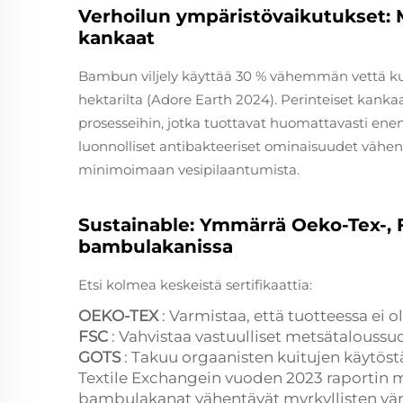
Verhoilun ympäristövaikutukset: 
kankaat
Bambun viljely käyttää 30 % vähemmän vettä kui
hektarilta (Adore Earth 2024). Perinteiset kankaat
prosesseihin, jotka tuottavat huomattavasti 
luonnolliset antibakteeriset ominaisuudet vähen
minimoimaan vesipilaantumista.
Sustainable: Ymmärrä Oeko-Tex-, 
bambulakanissa
Etsi kolmea keskeistä sertifikaattia:
OEKO-TEX
: Varmistaa, että tuotteessa ei o
FSC
: Vahvistaa vastuulliset metsätaloussuo
GOTS
: Takuu orgaanisten kuitujen käytöstä
Textile Exchangein vuoden 2023 raportin m
bambulakanat vähentävät myrkyllisten vär