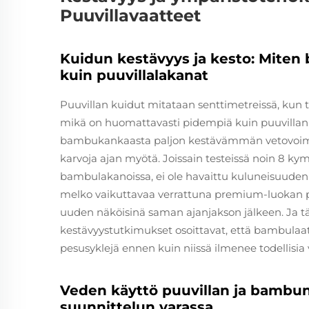
Puuvillavaatteet
Kuidun kestävyys ja kesto: Mite
kuin puuvillalakanat
Puuvillan kuidut mitataan senttimetreissä, kun t
mikä on huomattavasti pidempiä kuin puuvillan h
bambukankaasta paljon kestävämmän vetovoimassa
karvoja ajan myötä. Joissain testeissä noin 8 k
bambulakanoissa, ei ole havaittu kuluneisuude
melko vaikuttavaa verrattuna premium-luokan puuv
uuden näköisinä saman ajanjakson jälkeen. Ja täm
kestävyystutkimukset osoittavat, että bambulaa
pesusyklejä ennen kuin niissä ilmenee todellisia 
Veden käyttö puuvillan ja bambun
suunnittelun varassa