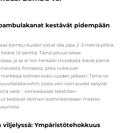
n bambulakanat kestävät pidempään
aas bambu-kuidut voivat olla jopa 2–3 metriä pitkiä,
eikot 1,5 senttiä. Tämä pituus tekee
, ja se ei niin herkästi muodosta ikäviä pieniä
ymmenestä ihmisestä, jotka nukkuvat
n merkkejä kolmen koko vuoden jälkeen. Tämä on
illalakanoihin, joista vain noin puolet säilyvät
ä vielä – viimeaikaiset tekstiilien
tut kestävät likimain kolminkertaisen määrän
vaurioita.
 viljelyssä: Ympäristötehokkuus