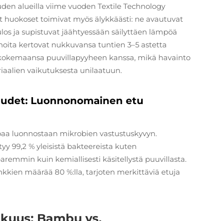
en alueilla viime vuoden Textile Technology
huokoset toimivat myös älykkäästi: ne avautuvat
s ja supistuvat jäähtyessään säilyttäen lämpöä
noita kertovat nukkuvansa tuntien 3–5 astetta
 kokemaansa puuvillapyyheen kanssa, mikä havainto
iaalien vaikutuksesta unilaatuun.
uudet: Luonnonomainen etu
rjoaa luonnostaan mikrobien vastustuskyvyn.
yy 99,2 % yleisistä bakteereista kuten
aremmin kuin kemiallisesti käsitellystä puuvillasta.
kien määrää 80 %:lla, tarjoten merkittäviä etuja
kkuus: Bambu vs.