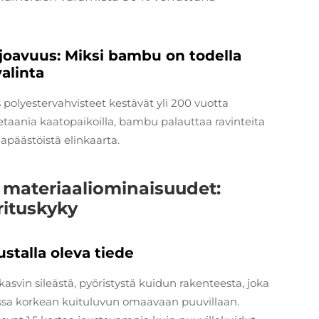
joavuus: Miksi bambu on todella
alinta
olyestervahvisteet kestävät yli 200 vuotta
metaania kaatopaikoilla, bambu palauttaa ravinteita
apäästöistä elinkaarta.
materiaaliominaisuudet:
ituskyky
talla oleva tiede
vin sileästä, pyöristystä kuidun rakenteesta, joka
avissa korkean kuituluvun omaavaan puuvillaan.