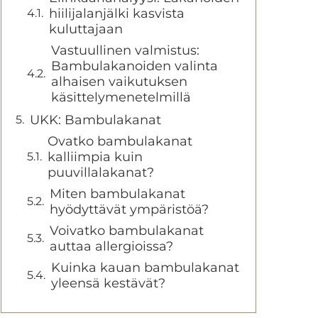
hiilijalanjälki kasvista
kuluttajaan
Vastuullinen valmistus:
Bambulakanoiden valinta
alhaisen vaikutuksen
käsittelymenetelmillä
UKK: Bambulakanat
Ovatko bambulakanat
kalliimpia kuin
puuvillalakanat?
Miten bambulakanat
hyödyttävät ympäristöä?
Voivatko bambulakanat
auttaa allergioissa?
Kuinka kauan bambulakanat
yleensä kestävät?