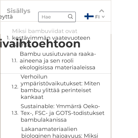
Sisällys
eyttä
FI
Miksi bambuviidat ovat
kestävimmän vaatevuoteen
ivaihtoehtoon
valinta
Bambu uusiutuvana raaka-
aineena ja sen rooli
ekologisissa materiaaleissa
Verhoilun
ympäristövaikutukset: Miten
bambu ylittää perinteiset
kankaat
Sustainable: Ymmärrä Oeko-
Tex-, FSC- ja GOTS-todistukset
bambulakanissa
Lakanamateriaalien
biologinen hajoavuus: Miksi