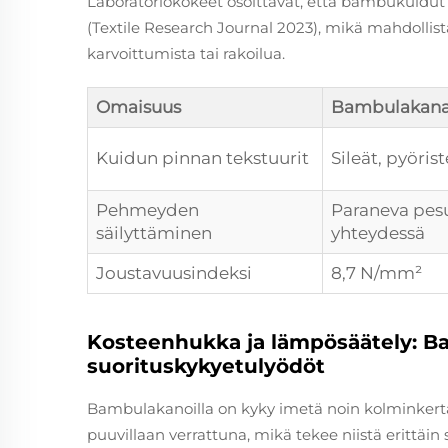
Laboratoriokokeet osoittavat, että bambukuidut 
(Textile Research Journal 2023), mikä mahdollis
karvoittumista tai rakoilua.
Omaisuus
Bambulakana
Kuidun pinnan tekstuurit
Sileät, pyöris
Pehmeyden
Paraneva pes
säilyttäminen
yhteydessä
Joustavuusindeksi
8,7 N/mm²
Kosteenhukka ja lämpösäätely: B
suorituskykyetulyödöt
Bambulakanoilla on kyky imetä noin kolminkerta
puuvillaan verrattuna, mikä tekee niistä erittäin s