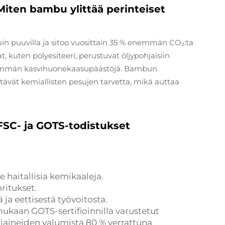
Miten bambu ylittää perinteiset
n puuvilla ja sitoo vuosittain 35 % enemmän CO₂:ta
, kuten polyesiteeri, perustuvat öljypohjaisiin
enemmän kasvihuonekaasupäästöjä. Bambun
tävät kemiallisten pesujen tarvetta, mikä auttaa
FSC- ja GOTS-todistukset
le haitallisia kemikaaleja.
ritukset.
 ja eettisestä työvoitosta.
ukaan GOTS-sertifioinnilla varustetut
iaineiden valumista 80 % verrattuna