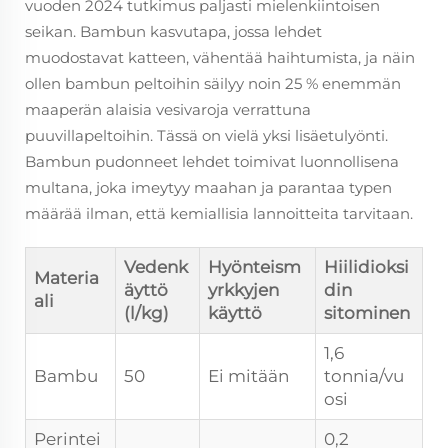
vuoden 2024 tutkimus paljasti mielenkiintoisen
seikan. Bambun kasvutapa, jossa lehdet
muodostavat katteen, vähentää haihtumista, ja näin
ollen bambun peltoihin säilyy noin 25 % enemmän
maaperän alaisia vesivaroja verrattuna
puuvillapeltoihin. Tässä on vielä yksi lisäetulyönti.
Bambun pudonneet lehdet toimivat luonnollisena
multana, joka imeytyy maahan ja parantaa typen
määrää ilman, että kemiallisia lannoitteita tarvitaan.
Vedenk
Hyönteism
Hiilidioksi
Materia
äyttö
yrkkyjen
din
ali
(l/kg)
käyttö
sitominen
1,6
Bambu
50
Ei mitään
tonnia/vu
osi
Perintei
0,2