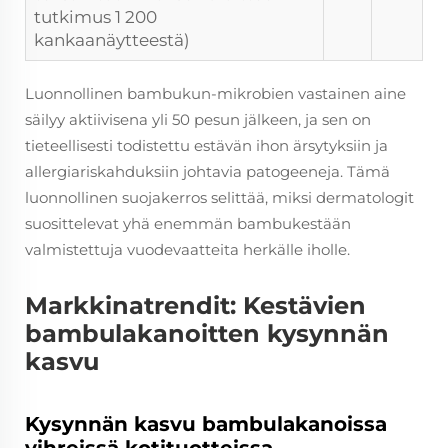
tutkimus 1 200
kankaanäytteestä)
Luonnollinen bambukun-mikrobien vastainen aine
säilyy aktiivisena yli 50 pesun jälkeen, ja sen on
tieteellisesti todistettu estävän ihon ärsytyksiin ja
allergiariskahduksiin johtavia patogeeneja. Tämä
luonnollinen suojakerros selittää, miksi dermatologit
suosittelevat yhä enemmän bambukestään
valmistettuja vuodevaatteita herkälle iholle.
Markkinatrendit: Kestävien
bambulakanoitten kysynnän
kasvu
Kysynnän kasvu bambulakanoissa