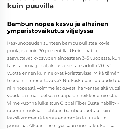
kuin puuvilla
Bambun nopea kasvu ja alhainen
ympäristövaikutus viljelyssä
Kasvunopeuden suhteen bambu pullistaa kovia
puulajeja noin 30 prosentilla. Useimmat lajit
saavuttavat kypsyyden ainoastaan 3–5 vuodessa, kun
taas tammia ja paljakuusia kestää sadulta 20–50
vuotta ennen kuin ne ovat korjattavissa. Mikä tämän
tekee niin merkittäväksi? No, koska bambu uudistuu
niin nopeasti, voimme jatkuvasti harventaa sitä vuosi
vuodelta ilman pelkoa maaperän heikkenemisestä.
Viime vuonna julkaistun Global Fiber Sustainability -
raportin mukaan hehtaari bambua tuottaa noin
kaksikymmentä kertaa enemmän kuitua kuin
puuvillaa. Älkäämme myöskään unohtako, kuinka