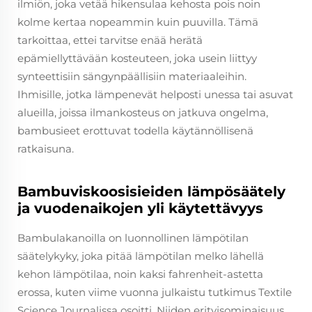
ilmiön, joka vetää hikensulaa kehosta pois noin
kolme kertaa nopeammin kuin puuvilla. Tämä
tarkoittaa, ettei tarvitse enää herätä
epämiellyttävään kosteuteen, joka usein liittyy
synteettisiin sängynpäällisiin materiaaleihin.
Ihmisille, jotka lämpenevät helposti unessa tai asuvat
alueilla, joissa ilmankosteus on jatkuva ongelma,
bambusieet erottuvat todella käytännöllisenä
ratkaisuna.
Bambuviskoosisieiden lämpösäätely
ja vuodenaikojen yli käytettävyys
Bambulakanoilla on luonnollinen lämpötilan
säätelykyky, joka pitää lämpötilan melko lähellä
kehon lämpötilaa, noin kaksi fahrenheit-astetta
erossa, kuten viime vuonna julkaistu tutkimus Textile
Science Journalissa osoitti. Niiden erityisominaisuus