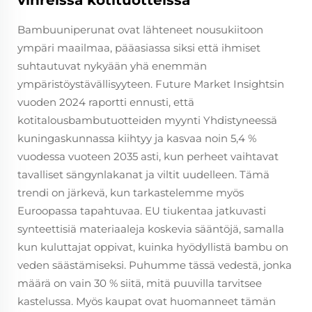
vihreissä kotituotteissa
Bambuuniperunat ovat lähteneet nousukiitoon
ympäri maailmaa, pääasiassa siksi että ihmiset
suhtautuvat nykyään yhä enemmän
ympäristöystävällisyyteen. Future Market Insightsin
vuoden 2024 raportti ennusti, että
kotitalousbambutuotteiden myynti Yhdistyneessä
kuningaskunnassa kiihtyy ja kasvaa noin 5,4 %
vuodessa vuoteen 2035 asti, kun perheet vaihtavat
tavalliset sängynlakanat ja viltit uudelleen. Tämä
trendi on järkevä, kun tarkastelemme myös
Euroopassa tapahtuvaa. EU tiukentaa jatkuvasti
synteettisiä materiaaleja koskevia sääntöjä, samalla
kun kuluttajat oppivat, kuinka hyödyllistä bambu on
veden säästämiseksi. Puhumme tässä vedestä, jonka
määrä on vain 30 % siitä, mitä puuvilla tarvitsee
kastelussa. Myös kaupat ovat huomanneet tämän