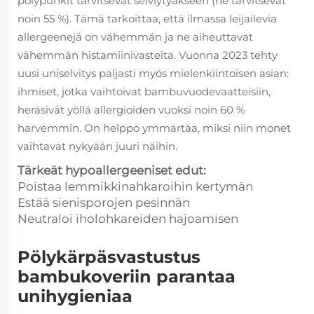
pölypunkit tarvitsevat selviytyäkseen (he tarvitsevat
noin 55 %). Tämä tarkoittaa, että ilmassa leijailevia
allergeenejä on vähemmän ja ne aiheuttavat
vähemmän histamiinivasteita. Vuonna 2023 tehty
uusi uniselvitys paljasti myös mielenkiintoisen asian:
ihmiset, jotka vaihtoivat bambuvuodevaatteisiin,
heräsivät yöllä allergioiden vuoksi noin 60 %
harvemmin. On helppo ymmärtää, miksi niin monet
vaihtavat nykyään juuri näihin.
Tärkeät hypoallergeeniset edut:
Poistaa lemmikkinahkaroihin kertymän
Estää sienisporojen pesinnän
Neutraloi iholohkareiden hajoamisen
Pölykärpäsvastustus
bambukoveriin parantaa
unihygieniaa