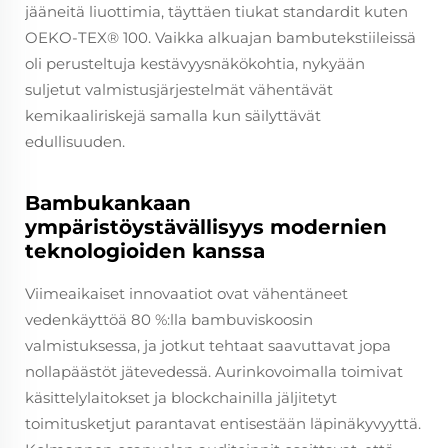
jääneitä liuottimia, täyttäen tiukat standardit kuten
OEKO-TEX® 100. Vaikka alkuajan bambutekstiileissä
oli perusteltuja kestävyysnäkökohtia, nykyään
suljetut valmistusjärjestelmät vähentävät
kemikaaliriskejä samalla kun säilyttävät
edullisuuden.
Bambukankaan
ympäristöystävällisyys modernien
teknologioiden kanssa
Viimeaikaiset innovaatiot ovat vähentäneet
vedenkäyttöä 80 %:lla bambuviskoosin
valmistuksessa, ja jotkut tehtaat saavuttavat jopa
nollapäästöt jätevedessä. Aurinkovoimalla toimivat
käsittelylaitokset ja blockchainilla jäljitetyt
toimitusketjut parantavat entisestään läpinäkyvyyttä.