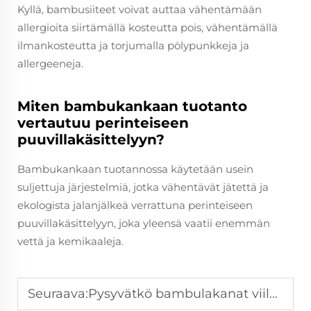
Kyllä, bambusiiteet voivat auttaa vähentämään
allergioita siirtämällä kosteutta pois, vähentämällä
ilmankosteutta ja torjumalla pölypunkkeja ja
allergeeneja.
Miten bambukankaan tuotanto
vertautuu perinteiseen
puuvillakäsittelyyn?
Bambukankaan tuotannossa käytetään usein
suljettuja järjestelmiä, jotka vähentävät jätettä ja
ekologista jalanjälkeä verrattuna perinteiseen
puuvillakäsittelyyn, joka yleensä vaatii enemmän
vettä ja kemikaaleja.
Seuraava:
Pysyvätkö bambulakanat viileinä ja kuivina?