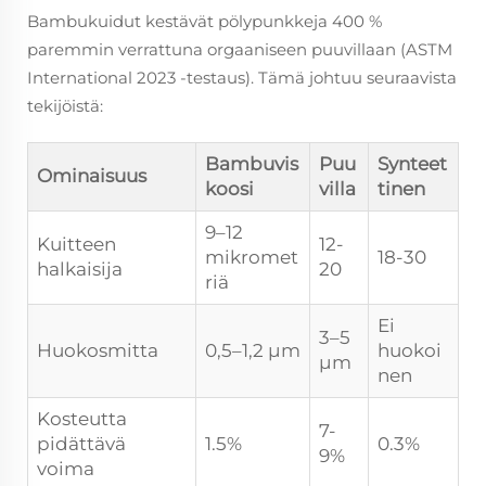
Bambukuidut kestävät pölypunkkeja 400 %
paremmin verrattuna orgaaniseen puuvillaan (ASTM
International 2023 -testaus). Tämä johtuu seuraavista
tekijöistä:
Bambuvis
Puu
Synteet
Ominaisuus
koosi
villa
tinen
9–12
Kuitteen
12-
mikromet
18-30
halkaisija
20
riä
Ei
3–5
Huokosmitta
0,5–1,2 µm
huokoi
µm
nen
Kosteutta
7-
pidättävä
1.5%
0.3%
9%
voima