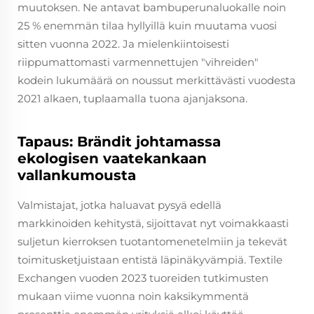
muutoksen. Ne antavat bambuperunaluokalle noin
25 % enemmän tilaa hyllyillä kuin muutama vuosi
sitten vuonna 2022. Ja mielenkiintoisesti
riippumattomasti varmennettujen "vihreiden"
kodein lukumäärä on noussut merkittävästi vuodesta
2021 alkaen, tuplaamalla tuona ajanjaksona.
Tapaus: Brändit johtamassa
ekologisen vaatekankaan
vallankumousta
Valmistajat, jotka haluavat pysyä edellä
markkinoiden kehitystä, sijoittavat nyt voimakkaasti
suljetun kierroksen tuotantomenetelmiin ja tekevät
toimitusketjuistaan entistä läpinäkyvämpiä. Textile
Exchangen vuoden 2023 tuoreiden tutkimusten
mukaan viime vuonna noin kaksikymmentä