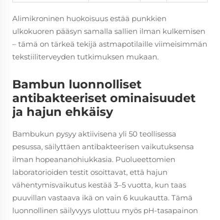
Alimikroninen huokoisuus estää punkkien
ulkokuoren pääsyn samalla sallien ilman kulkemisen
– tämä on tärkeä tekijä astmapotilaille viimeisimmän
tekstiiliterveyden tutkimuksen mukaan.
Bambun luonnolliset
antibakteeriset ominaisuudet
ja hajun ehkäisy
Bambukun pysyy aktiivisena yli 50 teollisessa
pesussa, säilyttäen antibakteerisen vaikutuksensa
ilman hopeananohiukkasia. Puolueettomien
laboratorioiden testit osoittavat, että hajun
vähentymisvaikutus kestää 3–5 vuotta, kun taas
puuvillan vastaava ikä on vain 6 kuukautta. Tämä
luonnollinen säilyvyys ulottuu myös pH-tasapainon