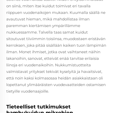
on siinä, miten itse kuidut toimivat eri tavalla
riippuen vuodenaikojen mukaan. Kuumalla säällä ne
avautuvat hieman, mikä mahdollistaa ilman
paremman kiertämisen ympärillämme
nukkuessamme. Talvella taas samat kuidut
sitoutuvat tiiviimmin toisiinsa, muodostaen eristävän
kerroksen, joka pitää sisällään kaiken tuon lämpimän
ilman. Monet ihmiset, jotka ovat vaihtaneet näihin
lakanoihin, sanovat, etteivät enää tarvitse erilaisia
liinoja eri vuodenaikoihin. Nukkumistuotteita
valmistavat yritykset tekivät kyselyitä ja havaitsivat,
että noin kaksi kolmasosaa heidän asiakkaistaan oli
lopettanut ylimääräisten vuodevaatteiden ostamisen
tietyille vuodenaajoille.
Tieteelliset tutkimukset
bambukuidun mikrobien