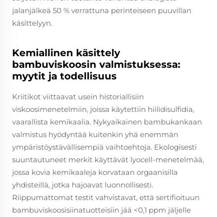
jalanjälkeä 50 % verrattuna perinteiseen puuvillan
käsittelyyn.
Kemiallinen käsittely
bambuviskoosin valmistuksessa:
myytit ja todellisuus
Kriitikot viittaavat usein historiallisiin
viskoosimenetelmiin, joissa käytettiin hiilidisulfidia,
vaarallista kemikaalia. Nykyaikainen bambukankaan
valmistus hyödyntää kuitenkin yhä enemmän
ympäristöystävällisempiä vaihtoehtoja. Ekologisesti
suuntautuneet merkit käyttävät lyocell-menetelmää,
jossa kovia kemikaaleja korvataan orgaanisilla
yhdisteillä, jotka hajoavat luonnollisesti.
Riippumattomat testit vahvistavat, että sertifioituun
bambuviskoosisiinatuotteisiin jää <0,1 ppm jäljelle