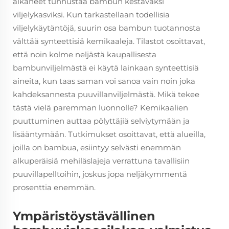
alkaneet tunnustaa bambun kestäväksi
viljelykasviksi. Kun tarkastellaan todellisia
viljelykäytäntöjä, suurin osa bambun tuotannosta
välttää synteettisiä kemikaaleja. Tilastot osoittavat,
että noin kolme neljästä kaupallisesta
bambunviljelmästä ei käytä lainkaan synteettisiä
aineita, kun taas saman voi sanoa vain noin joka
kahdeksannesta puuvillanviljelmästä. Mikä tekee
tästä vielä paremman luonnolle? Kemikaalien
puuttuminen auttaa pölyttäjiä selviytymään ja
lisääntymään. Tutkimukset osoittavat, että alueilla,
joilla on bambua, esiintyy selvästi enemmän
alkuperäisiä mehiläslajeja verrattuna tavallisiin
puuvillapelltoihin, joskus jopa neljäkymmentä
prosenttia enemmän.
Ympäristöystävällinen