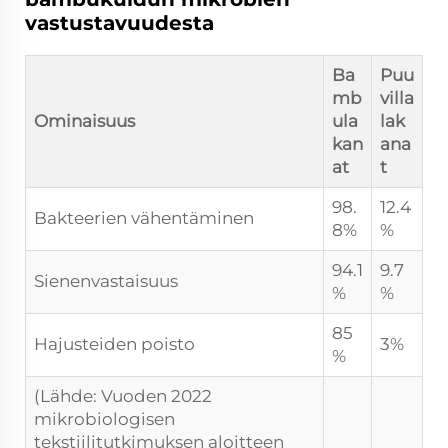
vastustavuudesta
Ba
Puu
mb
villa
Ominaisuus
ula
lak
kan
ana
at
t
98.
12.4
Bakteerien vähentäminen
8%
%
94.1
9.7
Sienenvastaisuus
%
%
85
Hajusteiden poisto
3%
%
(Lähde: Vuoden 2022
mikrobiologisen
tekstiilitutkimuksen aloitteen