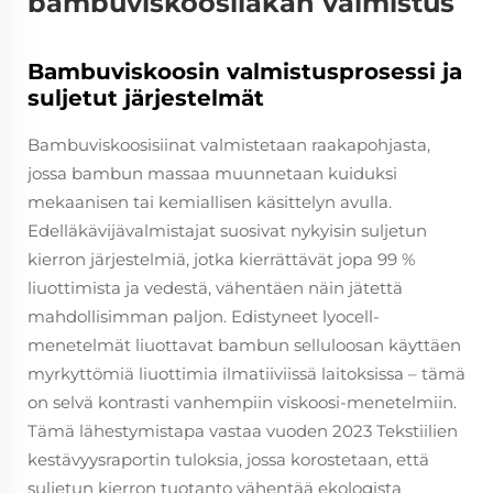
bambuviskoosilakan valmistus
Bambuviskoosin valmistusprosessi ja
suljetut järjestelmät
Bambuviskoosisiinat valmistetaan raakapohjasta,
jossa bambun massaa muunnetaan kuiduksi
mekaanisen tai kemiallisen käsittelyn avulla.
Edelläkävijävalmistajat suosivat nykyisin suljetun
kierron järjestelmiä, jotka kierrättävät jopa 99 %
liuottimista ja vedestä, vähentäen näin jätettä
mahdollisimman paljon. Edistyneet lyocell-
menetelmät liuottavat bambun selluloosan käyttäen
myrkyttömiä liuottimia ilmatiiviissä laitoksissa – tämä
on selvä kontrasti vanhempiin viskoosi-menetelmiin.
Tämä lähestymistapa vastaa vuoden 2023 Tekstiilien
kestävyysraportin tuloksia, jossa korostetaan, että
suljetun kierron tuotanto vähentää ekologista