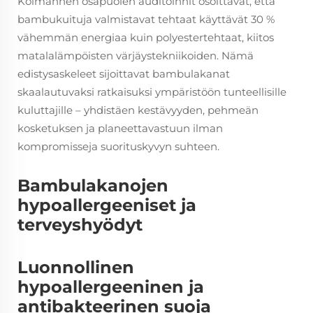
Kolmannen osapuolen auditoinnit osoittavat, että
bambukuituja valmistavat tehtaat käyttävät 30 %
vähemmän energiaa kuin polyestertehtaat, kiitos
matalalämpöisten värjäystekniikoiden. Nämä
edistysaskeleet sijoittavat bambulakanat
skaalautuvaksi ratkaisuksi ympäristöön tunteellisille
kuluttajille – yhdistäen kestävyyden, pehmeän
kosketuksen ja planeettavastuun ilman
kompromisseja suorituskyvyn suhteen.
Bambulakanojen
hypoallergeeniset ja
terveyshyödyt
Luonnollinen
hypoallergeeninen ja
antibakteerinen suoja