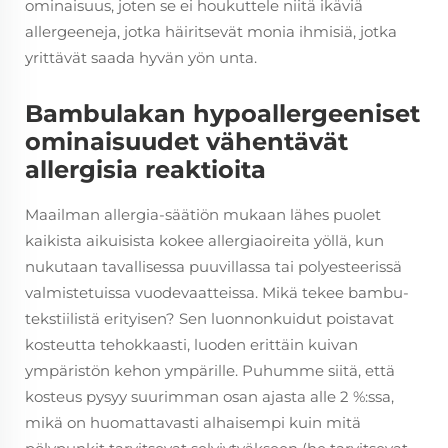
ominaisuus, joten se ei houkuttele niitä ikäviä
allergeeneja, jotka häiritsevät monia ihmisiä, jotka
yrittävät saada hyvän yön unta.
Bambulakan hypoallergeeniset
ominaisuudet vähentävät
allergisia reaktioita
Maailman allergia-säätiön mukaan lähes puolet
kaikista aikuisista kokee allergiaoireita yöllä, kun
nukutaan tavallisessa puuvillassa tai polyes­teerissä
valmistetuissa vuodevaatteissa. Mikä tekee bambu­
tekstiilistä erityisen? Sen luonnonkuidut poistavat
kosteutta tehokkaasti, luoden erittäin kuivan
ympäristön kehon ympärille. Puhumme siitä, että
kosteus pysyy suurimman osan ajasta alle 2 %:ssa,
mikä on huomattavasti alhaisempi kuin mitä