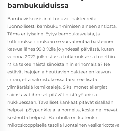
bambukuiduissa
Bambuviskoosisiinat torjuvat bakteereita
luonnollisesti bambukun-nimisen aineen ansiosta.
Tämä erityisaine löytyy bambukasveista, ja
tutkimuksen mukaan se voi vähentää bakteerien
kasvua lähes 99,8 %:lla jo yhdessä päivässä, kuten
vuonna 2022 julkaistussa tutkimuksessa todettiin.
Mikä tekee näistä siinoista niin erinomaisia? Ne
estävät hajujen aiheuttavien bakteerien kasvun
ilman, että valmistuksessa tarvitsee lisätä
ylimääräisiä kemikaaleja. Siksi monet allergiat
sairastavat ihmiset pitävät niistä yöunissa
nukkuessaan. Tavalliset kankaat pitävät sisällään
helposti pölypunkkeja ja homeita, koska ne imevät
kosteutta helposti. Bambulla on kuitenkin
mikroskooppisella tasolla luontainen vesikarkottava