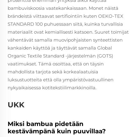
prosenttia enemmän yrityksiä alkoi käyttää
bambuviskoosia vaatekankaissaan. Monet näistä
brändeistä viittaavat sertifiointiin kuten OEKO-TEX
STANDARD 100 puhuessaan siitä, kuinka turvallisia
materiaalit ovat kemiallisesti katsoen. Suuret toimijat
vähentävät samalla muovipohjaisten synteettisten
kankaiden käyttöä ja täyttävät samalla Global
Organic Textile Standard -järjestelmän (GOTS)
vaatimukset. Tämä osoittaa, että on täysin
mahdollista tarjota sekä korkealaatuisia
luksustuotteita että olla ympäristövastuullinen
nykyaikaisessa kotitekstiilimarkkinoilla.
UKK
Miksi bambua pidetään
kestävämpänä kuin puuvillaa?