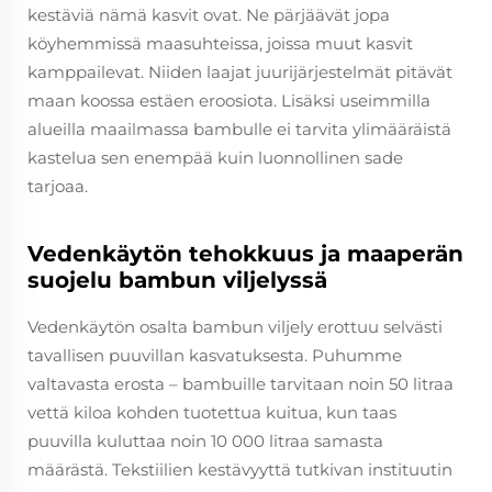
kestäviä nämä kasvit ovat. Ne pärjäävät jopa
köyhemmissä maasuhteissa, joissa muut kasvit
kamppailevat. Niiden laajat juurijärjestelmät pitävät
maan koossa estäen eroosiota. Lisäksi useimmilla
alueilla maailmassa bambulle ei tarvita ylimääräistä
kastelua sen enempää kuin luonnollinen sade
tarjoaa.
Vedenkäytön tehokkuus ja maaperän
suojelu bambun viljelyssä
Vedenkäytön osalta bambun viljely erottuu selvästi
tavallisen puuvillan kasvatuksesta. Puhumme
valtavasta erosta – bambuille tarvitaan noin 50 litraa
vettä kiloa kohden tuotettua kuitua, kun taas
puuvilla kuluttaa noin 10 000 litraa samasta
määrästä. Tekstiilien kestävyyttä tutkivan instituutin