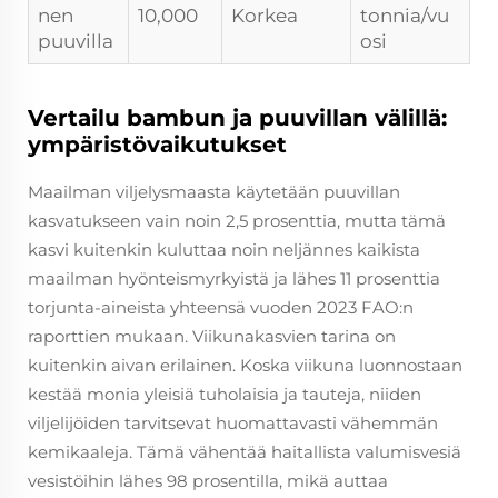
nen
10,000
Korkea
tonnia/vu
puuvilla
osi
Vertailu bambun ja puuvillan välillä:
ympäristövaikutukset
Maailman viljelysmaasta käytetään puuvillan
kasvatukseen vain noin 2,5 prosenttia, mutta tämä
kasvi kuitenkin kuluttaa noin neljännes kaikista
maailman hyönteismyrkyistä ja lähes 11 prosenttia
torjunta-aineista yhteensä vuoden 2023 FAO:n
raporttien mukaan. Viikunakasvien tarina on
kuitenkin aivan erilainen. Koska viikuna luonnostaan
kestää monia yleisiä tuholaisia ja tauteja, niiden
viljelijöiden tarvitsevat huomattavasti vähemmän
kemikaaleja. Tämä vähentää haitallista valumisvesiä
vesistöihin lähes 98 prosentilla, mikä auttaa