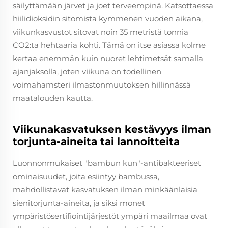
säilyttämään järvet ja joet terveempinä. Katsottaessa
hiilidioksidin sitomista kymmenen vuoden aikana,
viikunkasvustot sitovat noin 35 metristä tonnia
CO2:ta hehtaaria kohti. Tämä on itse asiassa kolme
kertaa enemmän kuin nuoret lehtimetsät samalla
ajanjaksolla, joten viikuna on todellinen
voimahamsteri ilmastonmuutoksen hillinnässä
maatalouden kautta.
Viikunakasvatuksen kestävyys ilman
torjunta-aineita tai lannoitteita
Luonnonmukaiset "bambun kun"-antibakteeriset
ominaisuudet, joita esiintyy bambussa,
mahdollistavat kasvatuksen ilman minkäänlaisia
sienitorjunta-aineita, ja siksi monet
ympäristösertifiointijärjestöt ympäri maailmaa ovat