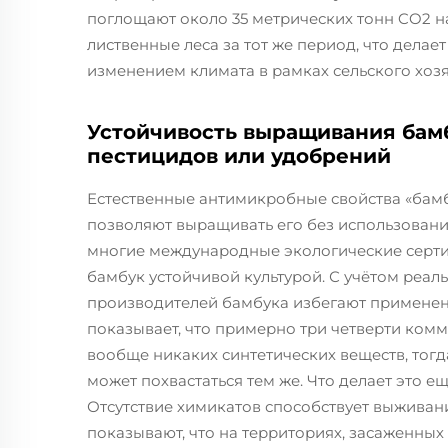
поглощают около 35 метрических тонн CO2 на
лиственные леса за тот же период, что делае
изменением климата в рамках сельского хозя
Устойчивость выращивания бамб
пестицидов или удобрений
Естественные антимикробные свойства «бамб
позволяют выращивать его без использовани
многие международные экологические серт
бамбук устойчивой культурой. С учётом реа
производителей бамбука избегают применени
показывает, что примерно три четверти ком
вообще никаких синтетических веществ, тог
может похвастаться тем же. Что делает это 
Отсутствие химикатов способствует выжива
показывают, что на территориях, засаженных