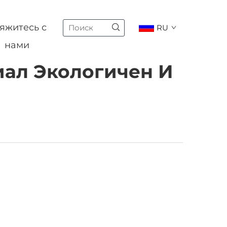
яжитесь с
RU
нами
ал Экологичен И