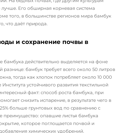
ий. На бедных почвах, где другим культурам
е лучше. Его обширная корневая система
оме того, в большинстве регионов мира бамбук
о, что даёт природа.
оды и сохранение почвы в
е бамбука действительно выделяется на фоне
 разнице: бамбук требует всего около 50 литров
на, тогда как хлопок потребляет около 10 000
е Института устойчивого развития текстильной
нтересный факт: способ роста бамбука, при
омогает снизить испарение, в результате чего в
25% больше грунтовых вод по сравнению с
е преимущество: опавшие листья бамбука
окрытие, которое поглощается почвой и
 добавления химических удобрений.