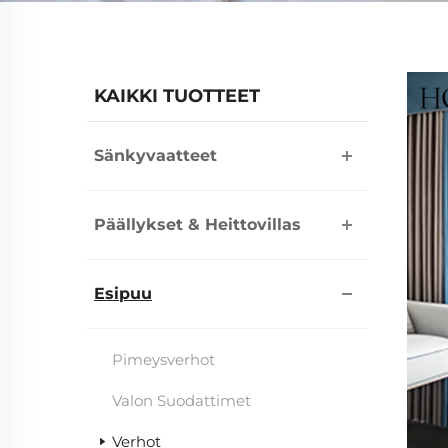
KAIKKI TUOTTEET
Sänkyvaatteet
Päällykset & Heittovillas
Esipuu
Pimeysverhot
Valon Suodattimet
Verhot