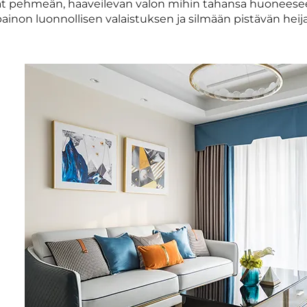
at pehmeän, haaveilevan valon mihin tahansa huoneeseen
ainon luonnollisen valaistuksen ja silmään pistävän heij