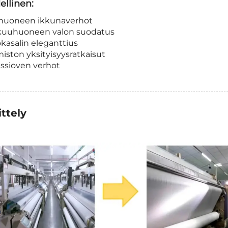
ellinen:
ohuoneen ikkunaverhot
kuuhuoneen valon suodatus
kasalin eleganttius
miston yksityisyysratkaisut
assioven verhot
ittely