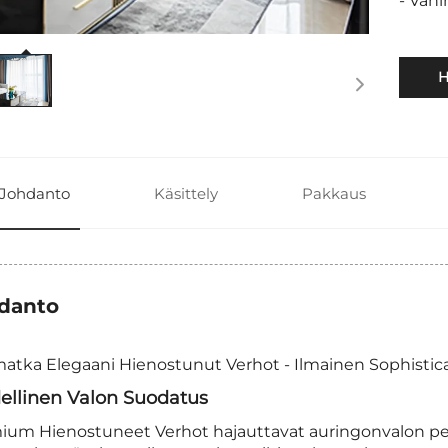
- Väh
H
Johdanto
Käsittely
Pakkaus
danto
atka Elegaani Hienostunut Verhot - Ilmainen Sophisticat
ellinen Valon Suodatus
ium Hienostuneet Verhot hajauttavat auringonvalon pehm