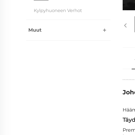
Kylpyhuoneen Verhot
Muut
Joh
Hääm
Täyd
Prem