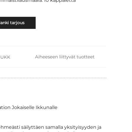
immäistilausmäärä: 10 kappaletta
anki tarjous
Aiheeseen liittyvät tuotteet
UKK
ion Jokaiselle Ikkunalle
eästi säilyttäen samalla yksityisyyden ja