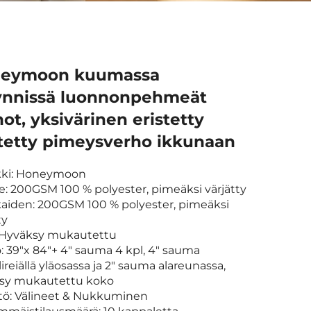
eymoon kuumassa
nnissä luonnonpehmeät
ot, yksivärinen eristetty
'itetty pimeysverho ikkunaan
kki: Honeymoon
e: 200GSM 100 % polyester, pimeäksi värjätty
kaiden: 200GSM 100 % polyester, pimeäksi
ty
i: Hyväksy mukautettu
: 39"x 84"+ 4" sauma 4 kpl, 4" sauma
ireiällä yläosassa ja 2" sauma alareunassa,
sy mukautettu koko
ttö: Välineet & Nukkuminen