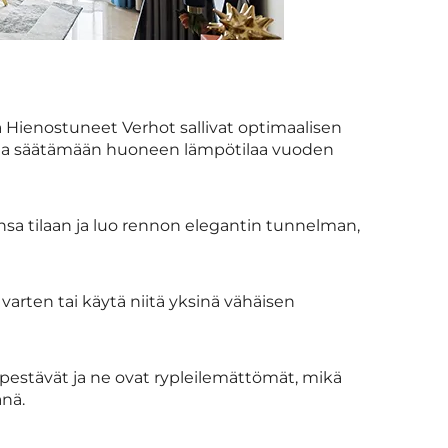
 Hienostuneet Verhot sallivat optimaalisen
ttaa säätämään huoneen lämpötilaa vuoden
ansa tilaan ja luo rennon elegantin tunnelman,
varten tai käytä niitä yksinä vähäisen
estävät ja ne ovat rypleilemättömät, mikä
änä.