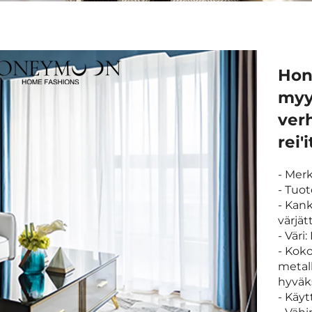
Hon
myy
verh
rei
- Mer
- Tuot
- Kan
värjät
- Vär
- Koko
metall
hyväk
- Käy