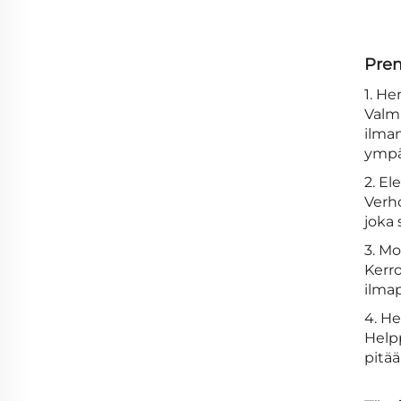
Prem
1. H
Valm
ilma
ympä
2. El
Verho
joka 
3. Mo
Kerro
ilmap
4. H
Help
pitä