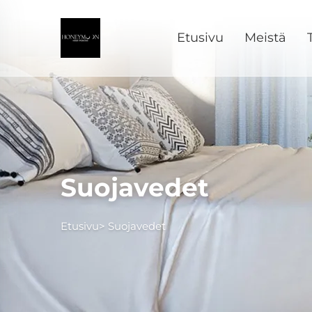
Etusivu
Meistä
Suojavedet
Etusivu>
Suojavedet