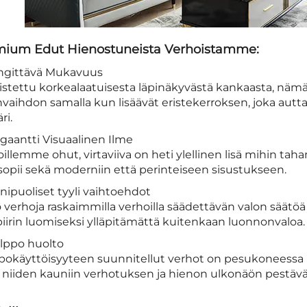
ium Edut Hienostuneista Verhoistamme:
engittävä Mukavuus
istettu korkealaatuisesta läpinäkyvästä kankaasta, nämä
nvaihdon samalla kun lisäävät eristekerroksen, joka au
ri.
egaantti Visuaalinen Ilme
illemme ohut, virtaviiva on heti ylellinen lisä mihin tah
sopii sekä moderniin että perinteiseen sisustukseen.
nipuoliset tyyli vaihtoehdot
 verhoja raskaimmilla verhoilla säädettävän valon säätöä 
iirin luomiseksi ylläpitämättä kuitenkaan luonnonvaloa.
elppo huolto
pokäyttöisyyteen suunnitellut verhot on pesukoneessa p
ä niiden kauniin verhotuksen ja hienon ulkonäön pestäv