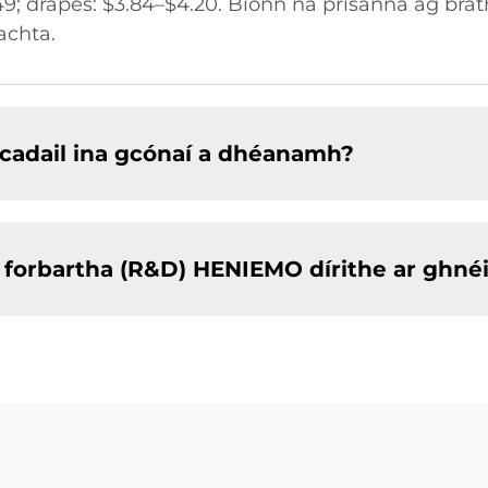
9; drapes: $3.84–$4.20. Bíonn na prísanna ag brat
achta.
scadail ina gcónaí a dhéanamh?
 forbartha (R&D) HENIEMO dírithe ar ghnéit