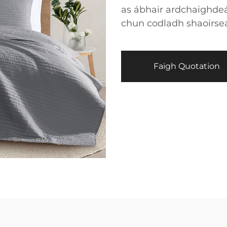
as ábhair ardchaighdeá
chun codladh shaoirse
Faigh Quotation