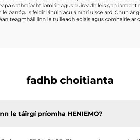
eapa dathraíocht iomlán agus cuireadh leis gan iarracht 
barróg. Is féidir lánúin acu a ní trí uisce ard. Chun ár
n teagmháil linn le tuilleadh eolais agus comhairle ar d
fadhb choitianta
ann le táirgí príomha HENIEMO?