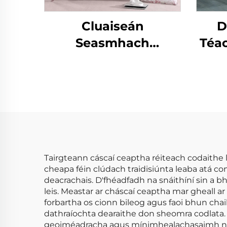
Cluaiseán
D
Seasmhach
Téac
Eucalyptus
S
Microfiber Fuaraithe
F
Leathan Cluaiseán
Plú
Éadóigh Éadóigh
Le
Sh
Tairgteann cáscaí ceaptha réiteach codaithe
cheapa féin clúdach traidisiúnta leaba atá com
deacrachais. D'fhéadfadh na snáithíní sin a 
leis. Meastar ar cháscaí ceaptha mar gheall a
forbartha os cionn bileog agus faoi bhun ch
dathraíochta dearaithe don sheomra codlata. T
geoiméadracha agus mínimhealachasaimh nua-