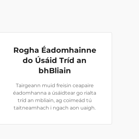
Rogha Éadomhainne
do Úsáid Tríd an
bhBliain
Tairgeann muid freisin ceapaire
éadomhanna a úsáidtear go rialta
tríd an mbliain, ag coimeád tú
taitneamhach i ngach aon uaigh.