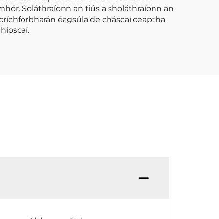
mhór. Soláthraíonn an tiús a sholáthraíonn an
 gcríchforbharán éagsúla de cháscaí ceaptha
hioscaí.