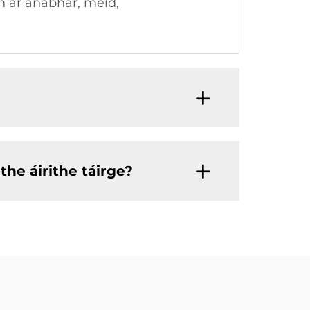
h ar anábhar, méid,
he áirithe táirge?