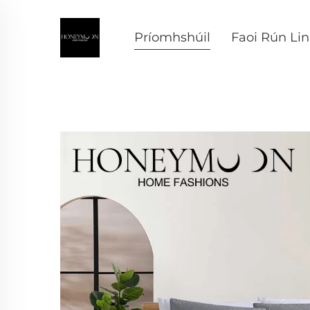
Príomhshúil
Faoi Rún Li