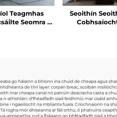
íol Teagmhas
Seoithín Seoit
sáilte Seomra Tí
Cobhsaíoch
huaimhneach
Saincheaptha 
lannel Fleece
Líne 90gsm Cat
chtaíodh Seomra
Dúntóg Dúntóg 
aba Completáin
erpa agus Quilt
 leaba go hálainn a bhíonn ina chuid de cheapa agus sh
hdhéanta de thrí layer: corpán breac, scolbán insilíochta
bheith mar cheapa canal nó patrúin deacracha casta a ch
r a n-athshláin: d'fhéadfadh siad feidhmiú mar úsáid amh
aibine i ngaeilíocht na mblianta fuara. Críochnaíonn na
á rogha mór dhiseanna ar fáil orthu, ó phatruins ceaptha
aimseartha, rud a fhágann go bhféadfadh siad a bheit