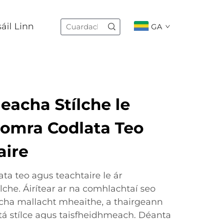
áil Linn
GA
eacha Stílche le
omra Codlata Teo
aire
ta teo agus teachtaire le ár
che. Áirítear ar na comhlachtaí seo
cha mallacht mheaithe, a thairgeann
 stílce agus taisfheidhmeach. Déanta