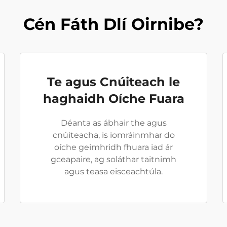
Cén Fáth Dlí Oirnibe?
Te agus Cnúiteach le
haghaidh Oíche Fuara
Déanta as ábhair the agus
cnúiteacha, is iomráinmhar do
oíche geimhridh fhuara iad ár
gceapaire, ag soláthar taitnimh
agus teasa eisceachtúla.