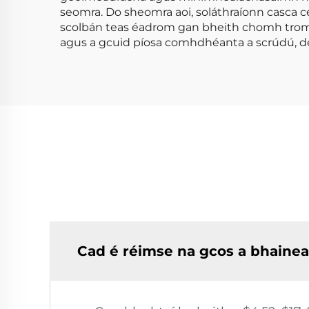
seomra. Do sheomra aoi, soláthraíonn casca c
scolbán teas éadrom gan bheith chomh trom le 
agus a gcuid píosa comhdhéanta a scrúdú, déa
Cad é réimse na gcos a bhaine