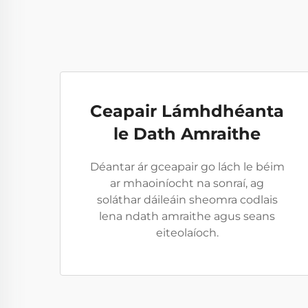
Ceapair Lámhdhéanta
le Dath Amraithe
Déantar ár gceapair go lách le béim
ar mhaoiníocht na sonraí, ag
soláthar dáileáin sheomra codlais
lena ndath amraithe agus seans
eiteolaíoch.