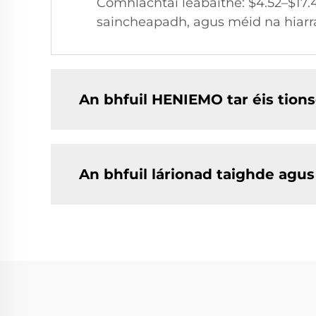
Comhlachtaí leabaithe: $4.52–$17.4
saincheapadh, agus méid na hiarr
An bhfuil HENIEMO tar éis tion
An bhfuil lárionad taighde agus