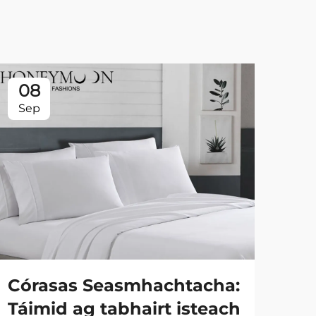
08
0
Sep
Se
Córasas Seasmhachtacha:
At
Táimid ag tabhairt isteach
Su