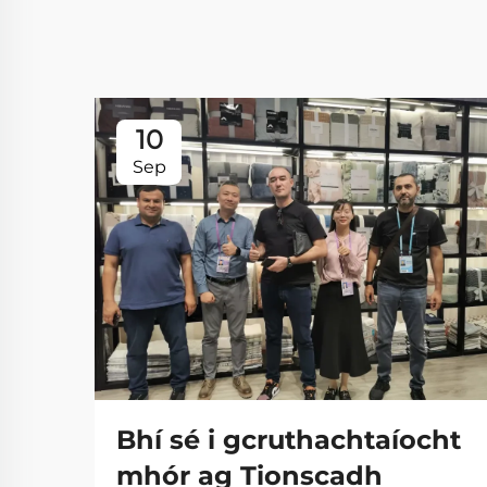
10
Sep
Bhí sé i gcruthachtaíocht
mhór ag Tionscadh