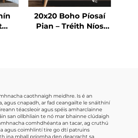
hín
20x20 Boho Píosaí
t
Pian – Tréith Níos
Líne
sine Striped do Gach
ionic
Spás
3pcs
amhnacha caothnaigh meidhre. Is é an
, agus cnapadh, ar fad ceangailte le snáithíní
uireann téacsleoir agus spéis amharclainne
áin san ollbhliain te nó mar bhainne clúdaigh
 shamhnacha comhdhéanta an tacar, ag cruthú
 agus coimhlintí tíre go dtí patruins
h ina mball príomha den deacracht sa