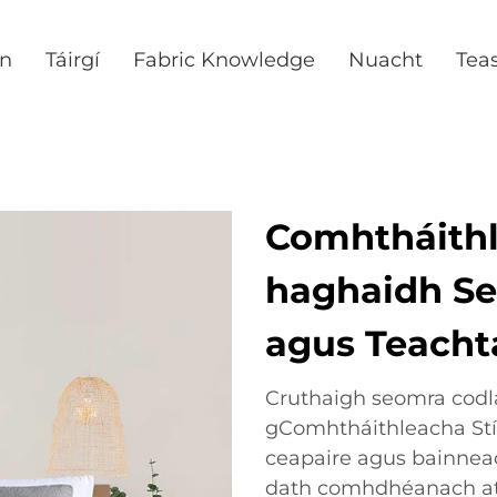
nn
Táirgí
Fabric Knowledge
Nuacht
Teas
Comhtháithl
haghaidh Se
agus Teacht
Cruthaigh seomra codla
gComhtháithleacha Stíl
ceapaire agus bainnea
dath comhdhéanach atá