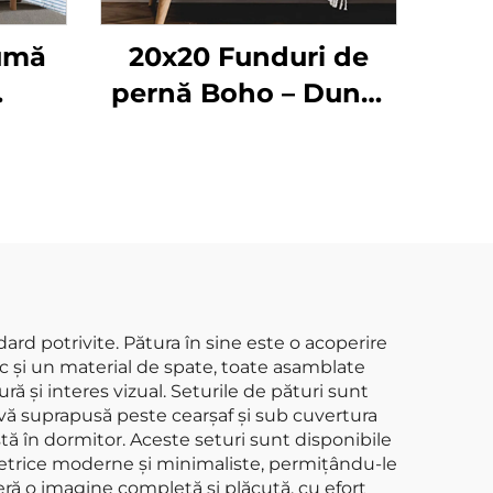
pumă
20x20 Funduri de
pernă Boho – Dungi
moi,
intemporale pentru
i,
orice spațiu
de
ngi
căși
ard potrivite. Pătura în sine este o acoperire
bac și un material de spate, toate asamblate
ă și interes vizual. Seturile de pături sunt
tivă suprapusă peste cearșaf și sub cuvertura
tă în dormitor. Aceste seturi sunt disponibile
ometrice moderne și minimaliste, permițându-le
ră o imagine completă și plăcută, cu efort