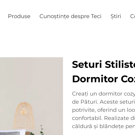
Produse
Cunoștințe despre Teci
Știri
C
Seturi Stilis
Dormitor Coz
Creați un dormitor cozy 
de Pături. Aceste seturi
potrivite, oferind un lo
confortabil. Realizate d
căldură și blândețe pe