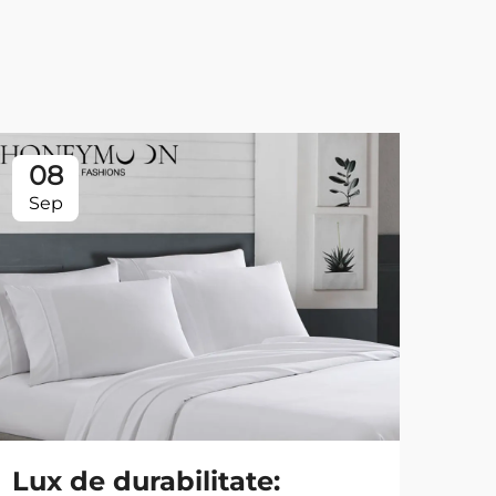
08
0
Sep
Se
Lux de durabilitate:
Sti