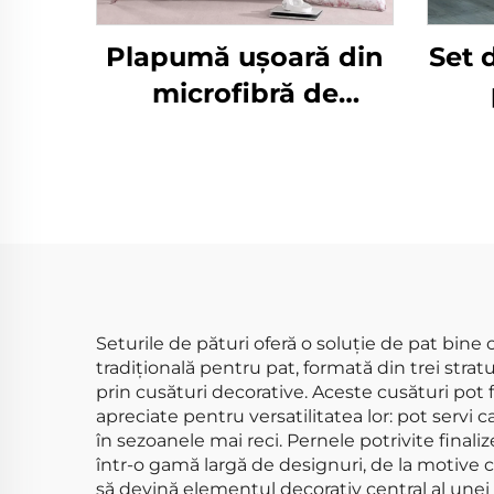
Plapumă ușoară din
Set 
microfibră de
eucaliptp, ultra-
pla
moale, prietenoasă
cu pielea, alternativă
rev
la pătură de puf
pat/
de
prem
Seturile de pături oferă o soluție de pat bine
tradițională pentru pat, formată din trei stra
b
prin cusături decorative. Aceste cusături pot 
apreciate pentru versatilitatea lor: pot servi 
în sezoanele mai reci. Pernele potrivite final
într-o gamă largă de designuri, de la motive 
să devină elementul decorativ central al unei