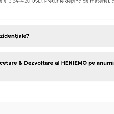
dele: 3,84–4,20 USD. Prețurile depind de material, 
zidențiale?
cetare & Dezvoltare al HENIEMO pe anumite