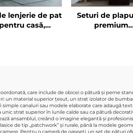
de lenjerie de pat
Seturi de pla
pentru casă,
premium
pumă moale din
personalizate, 
polar/blăniță
cu mânere mo
ersibilă, set de
90gsm, set 
plapumă cu efect
plapumă cu du
 blăniță, set de
cationice, 3 bu
pat/plapumă
ium cu efect de
 coordonată, care include de obicei o pătură și perne stand
turi: un material superior țesut, un strat izolator de bum
lăniță Sherpa
fi simple canaluri sau modele elaborate care adaugă textur
ca unic strat superior în lunile calde sau ca pătură decora
izează ansamblul, creând o imagine elegantă și profesionis
clasice de tip „patchwork” și rurale, până la modele ge
 camere. Pentru o cameră de oaspeți, un set de pături ofe