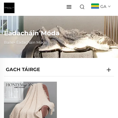
GA
Éadacháin Móda
Baile>
Éadacháin Móda
GACH TÁIRGE