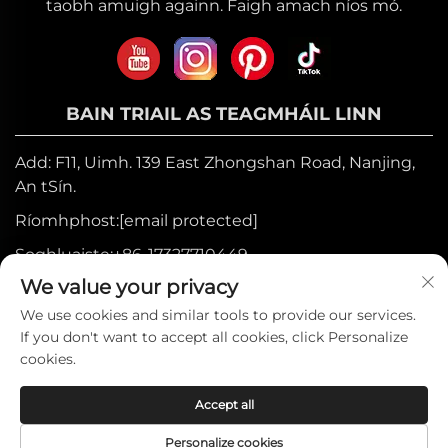
taobh amuigh againn. Faigh amach níos mó.
BAIN TRIAIL AS TEAGMHÁIL LINN
Add: F11, Uimh. 139 East Zhongshan Road, Nanjing,
An tSín.
Ríomhphost:
[email protected]
Soghluaiste:
+86-17327710449
We value your privacy
Teil:
+86-025-84573776
We use cookies and similar tools to provide our services.
If you don't want to accept all cookies, click Personalize
Ceartúchán © 2025 ag Heniemo Home
cookies.
Collection Co., Ltd. —
Beartas
Accept all
Príobháideachta
Personalize cookies