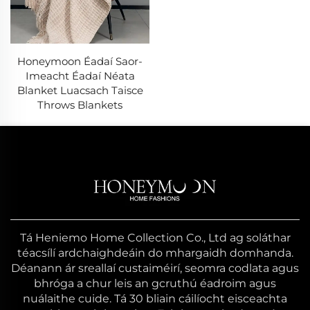
Honeymoon Éadaí Saor-
Imeacht Éadaí Néata
Blanket Luacsach Taisce
Throws Blankets
Tá Heniemo Home Collection Co., Ltd ag soláthar
téacsílí ardchaighdeáin do mhargaidh domhanda.
Déanann ár sreallaí custaiméirí, seomra codlata agus
bhróga a chur leis an gcruthú éadroim agus
nuálaithe cuide. Tá 30 bliain cáilíocht eisceachta