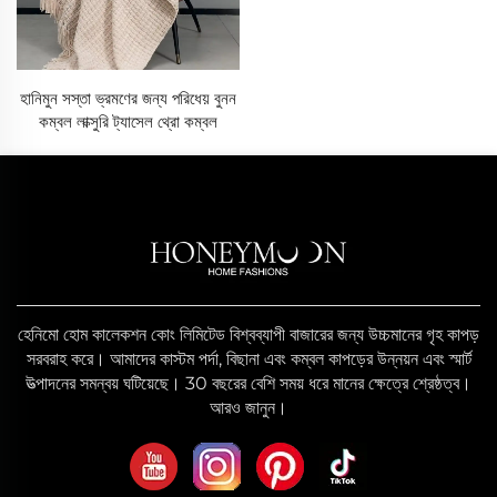
হানিমুন সস্তা ভ্রমণের জন্য পরিধেয় বুনন
কম্বল লাক্সুরি ট্যাসেল থ্রো কম্বল
হেনিমো হোম কালেকশন কোং লিমিটেড বিশ্বব্যাপী বাজারের জন্য উচ্চমানের গৃহ কাপড়
সরবরাহ করে। আমাদের কাস্টম পর্দা, বিছানা এবং কম্বল কাপড়ের উন্নয়ন এবং স্মার্ট
উত্পাদনের সমন্বয় ঘটিয়েছে। 30 বছরের বেশি সময় ধরে মানের ক্ষেত্রে শ্রেষ্ঠত্ব।
আরও জানুন।