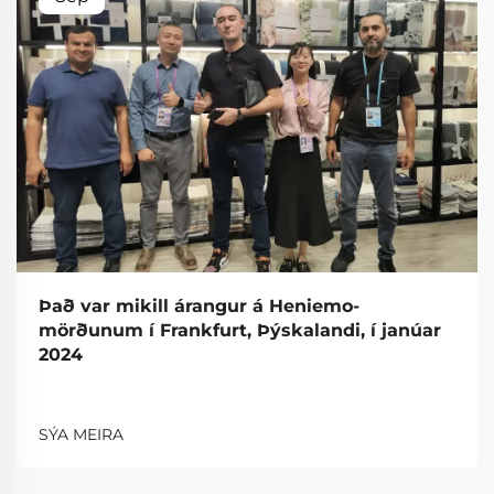
Það var mikill árangur á Heniemo-
mörðunum í Frankfurt, Þýskalandi, í janúar
2024
SÝA MEIRA