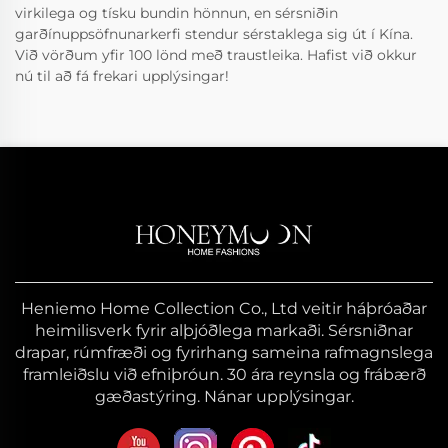
virkilega og tísku bundin hönnun, en sérsniðin
garðínuppsöfnunarkerfi stendur sérstaklega sig út í Kína.
Við vörðum yfir 100 lönd með traustleika. Hafist við okkur
nú til að fá frekari upplýsingar!
Heniemo Home Collection Co., Ltd veitir háþróaðar
heimilisverk fyrir alþjóðlega markaði. Sérsniðnar
drapar, rúmfræði og fyrirhang sameina rafmagnslega
framleiðslu við efniþróun. 30 ára reynsla og frábærð
gæðastýring. Nánar upplýsingar.