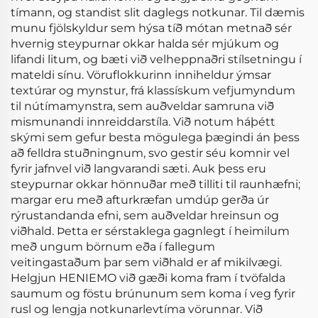
tímann, og standist slit daglegs notkunar. Til dæmis
munu fjölskyldur sem hýsa tíð mótan metnað sér
hvernig steypurnar okkar halda sér mjúkum og
lifandi litum, og bæti við velheppnaðri stílsetningu í
mateldi sínu. Vöruflokkurinn inniheldur ýmsar
textúrar og mynstur, frá klassískum vefjumyndum
til nútímamynstra, sem auðveldar samruna við
mismunandi innreiddarstíla. Við notum háþétt
skými sem gefur besta mögulega þægindi án þess
að felldra stuðningnum, svo gestir séu komnir vel
fyrir jafnvel við langvarandi sæti. Auk þess eru
steypurnar okkar hönnuðar með tilliti til raunhæfni;
margar eru með afturkræfan umdúp gerða úr
rýrustandanda efni, sem auðveldar hreinsun og
viðhald. Þetta er sérstaklega gagnlegt í heimilum
með ungum börnum eða í fallegum
veitingastaðum þar sem viðhald er af mikilvægi.
Helgjun HENIEMO við gæði koma fram í tvöfalda
saumum og föstu brúnunum sem koma í veg fyrir
rusl og lengja notkunarlevtíma vörunnar. Við