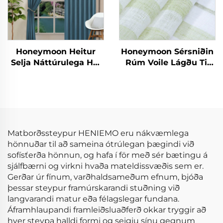
Honeymoon Heitur
Honeymoon Sérsniðin
Selja Náttúrulega Höf
Rúm Voile Lágðu Til
Skjöldur Einfaldur
Skjöldur & Drapes
Ísólaður Grommet
Stofuhljóð Grommet
Myrkur Skjöldur fyrir
Sjáíður Gluggaskjöl
Rúmshljóð
fyrir Heimilið
Matborðssteypur HENIEMO eru nákvæmlega
hönnuðar til að sameina ótrúlegan þægindi við
sofísťerða hönnun, og hafa í för með sér bætingu á
sjálfbærni og virkni hvaða mateldissvæðis sem er.
Gerðar úr fínum, varðhaldsameðum efnum, bjóða
þessar steypur framúrskarandi stuðning við
langvarandi matur eða félagslegar fundana.
Áframhlaupandi framleiðsluaðferð okkar tryggir að
hver steypa halldi formi og seigju sínu gegnum