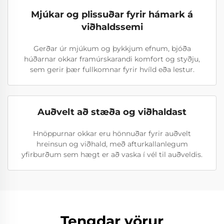
Mjúkar og plissuðar fyrir hámark á
viðhaldssemi
Gerðar úr mjúkum og þykkjum efnum, bjóða
húðarnar okkar framúrskarandi komfort og styðju,
sem gerir þær fullkomnar fyrir hvíld eða lestur.
Auðvelt að stæða og viðhaldast
Hnöppurnar okkar eru hönnuðar fyrir auðvelt
hreinsun og viðhald, með afturkallanlegum
yfirburðum sem hægt er að vaska í vél til auðveldis.
Tengdar vörur