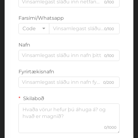
0/100
Farsími/Whatsapp
Code
0/100
Nafn
0/100
Fyrirtækisnafn
0/200
Skilaboð
0/1000