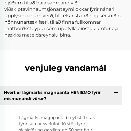
bjóðum til að hafa samband við
viðskiptavinnaumsjónarteymi okkar fyrir nánari
upplýsingar um verð, tiltækar stærðir og sérsniðin
hönnunartækifæri, til að finna fullkomnar
matborðssteypur sem uppfylla einstök kröfur og
hækka mateldsreynslu þína.
venjuleg vandamál
Hvert er lágmarks magnpanta HENIEMO fyrir
mismunandi vörur?
Lágmarks magnpanta breytist: 1 stak
fyrir sumar svefnföt, 10 stök fyrir
skjalaföt og gardina, og 50 sett fyrir