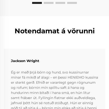
Notendamat á vörunni
Jackson Wright
Ég er með þrjá börn og hund, svo kussínurnar
mínar fá mikið af álagi – en þessi HENIEMO kussína
er sterkt gerð. Efnið er varanlegt gegn rögnunum
og rofum; börnin mín spilltu saft á hana og
hundurinn minn bítaði í hana smá, en hún lítur
samt frábær út. Fyllingin flatnar ekki auðveldlega,
jafnvel þótt hún sé notuð stöðugt. Hún er einnig
góð til að sitja á – börnin mín elska að sitja á henni