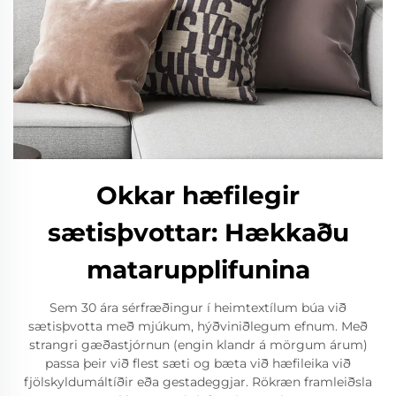
Okkar hæfilegir
sætisþvottar: Hækkaðu
matarupplifunina
Sem 30 ára sérfræðingur í heimtextílum búa við
sætisþvotta með mjúkum, hýðviniðlegum efnum. Með
strangri gæðastjórnun (engin klandr á mörgum árum)
passa þeir við flest sæti og bæta við hæfileika við
fjölskyldumáltíðir eða gestadeggjar. Rökræn framleiðsla