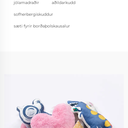
jólamadraðir
aðildarkudd
sofherbergiskuddur
sæti fyrir borðaþolskausalur