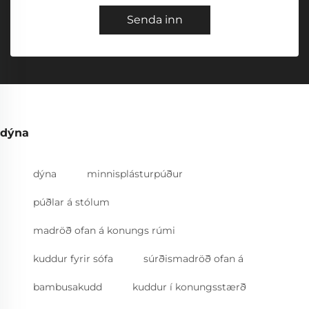
Senda inn
dýna
dýna
minnisplásturpúður
púðlar á stólum
madröð ofan á konungs rúmi
kuddur fyrir sófa
súrðismadröð ofan á
bambusakudd
kuddur í konungsstærð