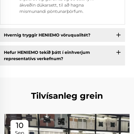
ákveðin dúkarsett, til að hagna
mismunandi pöntunarþörfum.
Hvernig tryggir HENIEMO vöruqualitét?
Hefur HENIEMO tekið þátt í einhverjum
representatívs verkefnum?
Tilvísanleg grein
10
Sep