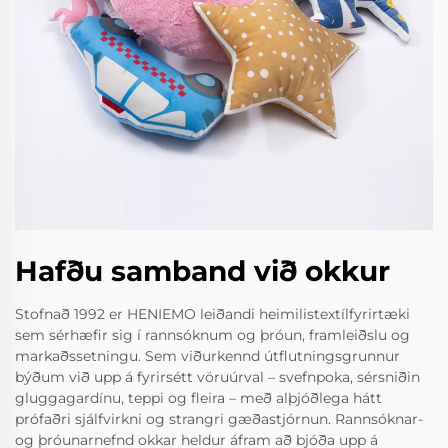
Hafðu samband við okkur
Stofnað 1992 er HENIEMO leiðandi heimilistextílfyrirtæki
sem sérhæfir sig í rannsóknum og þróun, framleiðslu og
markaðssetningu. Sem viðurkennd útflutningsgrunnur
býðum við upp á fyrirsétt vöruúrval – svefnpoka, sérsniðin
gluggagardínu, teppi og fleira – með alþjóðlega hátt
prófaðri sjálfvirkni og strangri gæðastjórnun. Rannsóknar-
og þróunarnefnd okkar heldur áfram að bjóða upp á