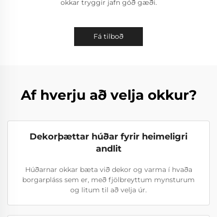
okkar tryggir jafn góð gæði.
Fá tilboð
Af hverju að velja okkur?
Dekorþættar húðar fyrir heimeligri
andlit
Húðarnar okkar bæta við dekor og varma í hvaða
borgarpláss sem er, með fjölbreyttum mynsturum
og litum til að velja úr.