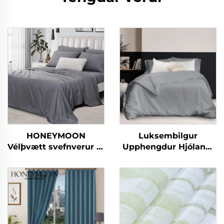
HONEYMOON
Luksembilgur
Vélþvætt svefnverur af
Upphengdur Hjólandi
300T 100% bambus í
100% Þvædd Lina og
sætt 4 hluta kælifriðju
Bómull Hár Gæði
mjúkar og silki fyrir
Andartæk
queen rúm
Náttúrulegur
Hlífardúkasetur