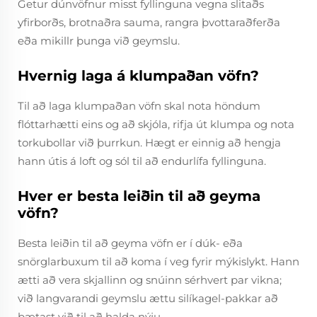
Getur dúnvöfnur misst fyllinguna vegna slitaðs
yfirborðs, brotnaðra sauma, rangra þvottaraðferða
eða mikillr þunga við geymslu.
Hvernig laga á klumpaðan vöfn?
Til að laga klumpaðan vöfn skal nota höndum
flóttarhætti eins og að skjóla, rifja út klumpa og nota
torkubollar við þurrkun. Hægt er einnig að hengja
hann útis á loft og sól til að endurlífa fyllinguna.
Hver er besta leiðin til að geyma
vöfn?
Besta leiðin til að geyma vöfn er í dúk- eða
snörglarbuxum til að koma í veg fyrir mýkislykt. Hann
ætti að vera skjallinn og snúinn sérhvert par vikna;
við langvarandi geymslu ættu silíkagel-pakkar að
bætast við til að halda nýju.