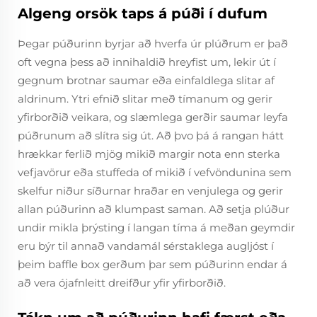
Algeng orsök taps á púði í dufum
Þegar púðurinn byrjar að hverfa úr plúðrum er það
oft vegna þess að innihaldið hreyfist um, lekir út í
gegnum brotnar saumar eða einfaldlega slitar af
aldrinum. Ytri efnið slitar með tímanum og gerir
yfirborðið veikara, og slæmlega gerðir saumar leyfa
púðrunum að slítra sig út. Að þvo þá á rangan hátt
hrækkar ferlið mjög mikið margir nota enn sterka
vefjavörur eða stuffeda of mikið í vefvöndunina sem
skelfur niður síðurnar hraðar en venjulega og gerir
allan púðurinn að klumpast saman. Að setja plúður
undir mikla þrýsting í langan tíma á meðan geymdir
eru býr til annað vandamál sérstaklega augljóst í
þeim baffle box gerðum þar sem púðurinn endar á
að vera ójafnleitt dreifður yfir yfirborðið.