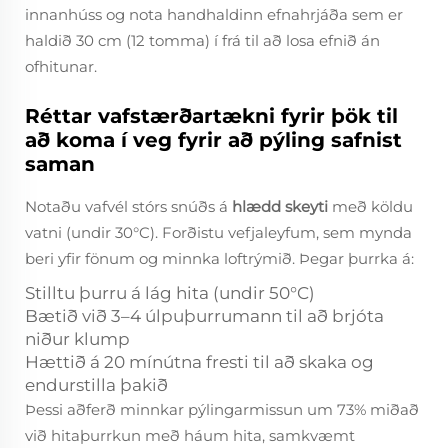
innanhúss og nota handhaldinn efnahrjáða sem er
haldið 30 cm (12 tomma) í frá til að losa efnið án
ofhitunar.
Réttar vafstærðartækni fyrir þök til
að koma í veg fyrir að pýling safnist
saman
Notaðu vafvél stórs snúðs á
hlædd skeyti
með köldu
vatni (undir 30°C). Forðistu vefjaleyfum, sem mynda
beri yfir fönum og minnka loftrýmið. Þegar þurrka á:
Stilltu þurru á lág hita (undir 50°C)
Bætið við 3–4 úlpuþurrumann til að brjóta
niður klump
Hættið á 20 mínútna fresti til að skaka og
endurstilla þakið
Þessi aðferð minnkar pýlingarmissun um 73% miðað
við hitaþurrkun með háum hita, samkvæmt