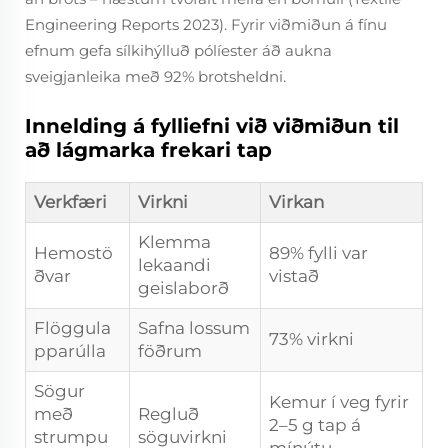
Engineering Reports 2023). Fyrir viðmiðun á fínu
efnum gefa sílkihýlluð pólíester áð aukna
sveigjanleika með 92% brotsheldni.
Innelding á fylliefni við viðmiðun til
að lágmarka frekari tap
Verkfæri
Virkni
Virkan
Klemma
Hemostö
89% fylli var
lekaandi
ðvar
vistað
geislaborð
Flöggula
Safna lossum
73% virkni
pparúlla
föðrum
Sögur
Kemur í veg fyrir
með
Regluð
2–5 g tap á
strumpu
söguvirkni