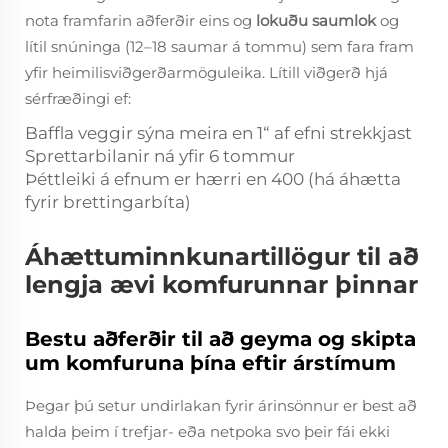
nota framfarin aðferðir eins og
lokuðu saumlok
og
lítil snúninga (12–18 saumar á tommu) sem fara fram
yfir heimilisviðgerðarmöguleika. Lítill viðgerð hjá
sérfræðingi ef:
Baffla veggir sýna meira en 1“ af efni strekkjast
Sprettarbilanir ná yfir 6 tommur
Þéttleiki á efnum er hærri en 400 (há áhætta
fyrir brettingarbíta)
Áhættuminnkunartillögur til að
lengja ævi komfurunnar þinnar
Bestu aðferðir til að geyma og skipta
um komfuruna þína eftir árstímum
Þegar þú setur undirlakan fyrir árinsönnur er best að
halda þeim í trefjar- eða netpoka svo þeir fái ekki