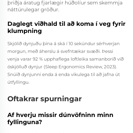
þriðja áratug fjarlægir húðolíur sem skemmja
náttúrulegar gröður.
Daglegt viðhald til að koma í veg fyrir
klumpning
Skjólið dynjuðu þína á ská í 10 sekúndur sérhverjan
morgun, með áherslu á svefntækar svæði. Þessi
venja varar 92 % upphaflega loftleika samanborið við
óskjölluð dynjur (Sleep Ergonomics Review, 2023).
Snúið dynjunni enda á enda vikulega til að jafna út
útfyllingu.
Oftakrar spurningar
Af hverju missir dúnvöfninn minn
fyllinguna?