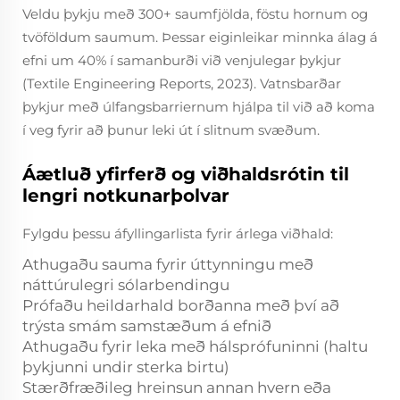
Veldu þykju með 300+ saumfjölda, föstu hornum og
tvöföldum saumum. Þessar eiginleikar minnka álag á
efni um 40% í samanburði við venjulegar þykjur
(Textile Engineering Reports, 2023). Vatnsbarðar
þykjur með úlfangsbarriernum hjálpa til við að koma
í veg fyrir að þunur leki út í slitnum svæðum.
Áætluð yfirferð og viðhaldsrótin til
lengri notkunarþolvar
Fylgdu þessu áfyllingarlista fyrir árlega viðhald:
Athugaðu sauma fyrir úttynningu með
náttúrulegri sólarbendingu
Prófaðu heildarhald borðanna með því að
trýsta smám samstæðum á efnið
Athugaðu fyrir leka með
hálsprófuninni
(haltu
þykjunni undir sterka birtu)
Stærðfræðileg hreinsun annan hvern eða