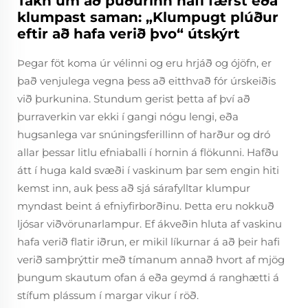
Tákn um að púðurinn hafi færst eða
klumpast saman: „Klumpugt plúður
eftir að hafa verið þvo“ útskýrt
Þegar föt koma úr vélinni og eru hrjáð og ójöfn, er
það venjulega vegna þess að eitthvað fór úrskeiðis
við þurkunina. Stundum gerist þetta af því að
þurraverkin var ekki í gangi nógu lengi, eða
hugsanlega var snúningsferillinn of harður og dró
allar þessar litlu efniaballi í hornin á flökunni. Hafðu
átt í huga kald svæði í vaskinum þar sem engin hiti
kemst inn, auk þess að sjá sárafylltar klumpur
myndast beint á efniyfirborðinu. Þetta eru nokkuð
ljósar viðvörunarlampur. Ef ákveðin hluta af vaskinu
hafa verið flatir iðrun, er mikil líkurnar á að þeir hafi
verið samþrýttir með tímanum annað hvort af mjög
þungum skautum ofan á eða geymd á ranghætti á
stífum plássum í margar vikur í röð.