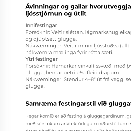
Ávinningar og gallar hvorutveggja
ljósstjórnun og útlit
Innifestingar
Forsóknir:
Veitir sléttan, lágmarkshugleik
og djúptsett glugga.
Nákvæminger:
Veitir minni ljósstöðva (allt
nákvæmra mælinga fyrir rétta sæti.
Ytri festingar
Forsóknir:
Hámarkar einkalífssvæði með því
glugga; hentar betri eða fleiri drápum.
Nákvæminger:
Stendur 4–8" út frá vegg,
glugga.
Samræma festingarstíl við glugg
Þegar komið er að festing á gluggagardínum, gef
með sérstökum arkitektúrlegum niðurstörfum ei