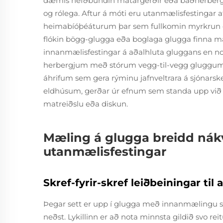
dæmis hefðbundin matargerðir eða baðherbergi
og rólega. Aftur á móti eru utanmælisfestingar 
heimabíóþéáturum þar sem fullkomin myrkrun er
flókin bögg-glugga eða boglaga glugga finna ma
innanmælisfestingar á aðalhluta gluggans en n
herbergjum með stórum vegg-til-vegg gluggum?
áhrifum sem gera rýminu jafnveltrara á sjónarsk
eldhúsum, gerðar úr efnum sem standa upp við v
matreiðslu eða diskun.
Mæling á glugga breidd nák
utanmælisfestingar
Skref-fyrir-skref leiðbeiningar ti
Þegar sett er upp í glugga með innanmælingu s
neðst. Lykillinn er að nota minnsta gildið svo rei