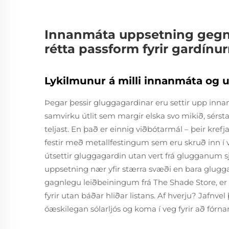
Innanmáta uppsetning gegn
rétta passform fyrir gardínur
Lykilmunur á milli innanmáta og
Þegar þessir gluggagardinar eru settir upp inna
samvirku útlit sem margir elska svo mikið, sérst
teljast. En það er einnig viðbótarmál – þeir kref
festir með metallfestingum sem eru skruð inn í
útsettir gluggagardin utan vert frá glugganum sjá
uppsetning nær yfir stærra svæði en bara gluggao
gagnlegu leiðbeiningum frá The Shade Store, er g
fyrir utan báðar hliðar listans. Af hverju? Jafnve
óæskilegan sólarljós og koma í veg fyrir að fórna