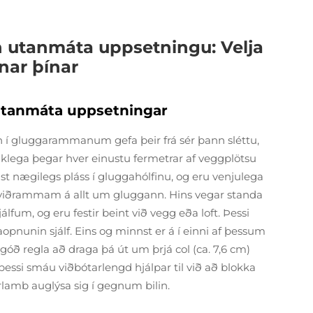
 utanmáta uppsetningu: Velja
nar þínar
 utanmáta uppsetningar
n í gluggarammanum gefa þeir frá sér þann sléttu,
aklega þegar hver einustu fermetrar af veggplötsu
jast nægilegs pláss í gluggahólfinu, og eru venjulega
 viðrammam á allt um gluggann. Hins vegar standa
lfum, og eru festir beint við vegg eða loft. Þessi
pnunin sjálf. Eins og minnst er á í einni af þessum
óð regla að draga þá út um þrjá col (ca. 7,6 cm)
l þessi smáu viðbótarlengd hjálpar til við að blokka
rlamb auglýsa sig í gegnum bilin.