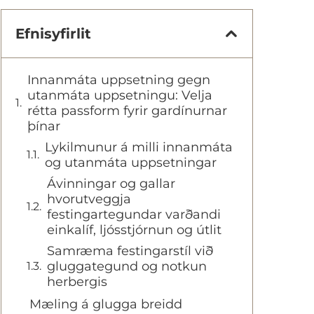
Efnisyfirlit
Innanmáta uppsetning gegn
utanmáta uppsetningu: Velja
rétta passform fyrir gardínurnar
þínar
Lykilmunur á milli innanmáta
og utanmáta uppsetningar
Ávinningar og gallar
hvorutveggja
festingartegundar varðandi
einkalíf, ljósstjórnun og útlit
Samræma festingarstíl við
gluggategund og notkun
herbergis
Mæling á glugga breidd