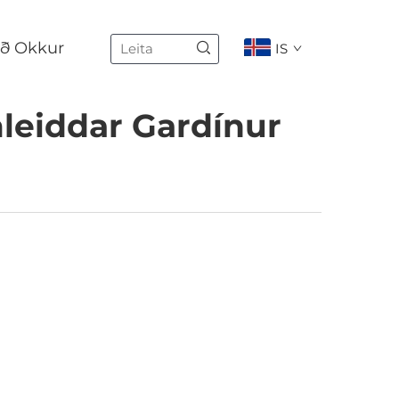
ð Okkur
IS
leiddar Gardínur