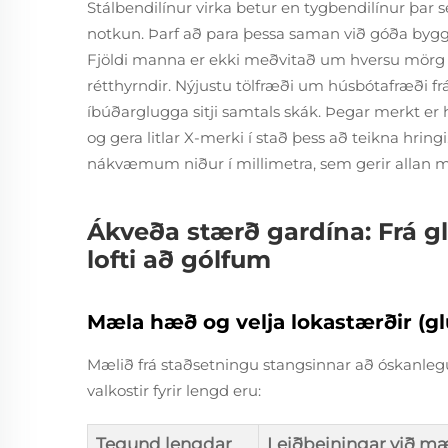
Stálbendilínur virka betur en tygbendilínur þar s
notkun. Þarf að para þessa saman við góða byg
Fjöldi manna er ekki meðvitað um hversu mörg h
rétthyrndir. Nýjustu tölfræði um húsbótafræði f
íbúðarglugga sitji samtals skák. Þegar merkt er h
og gera litlar X-merki í stað þess að teikna hring
nákvæmum niður í millimetra, sem gerir allan 
Ákveða stærð gardína: Frá g
lofti að gólfum
Mæla hæð og velja lokastærðir (glu
Mælið frá staðsetningu stangsinnar að óskanleg
valkostir fyrir lengd eru:
Tegund lengdar
Leiðbeiningar við m