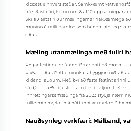
kippast einhvers staðar. Samkvæmt vettvangsfó
frá síðasta ári, komu um 8 af 10 uppsetningar
Skrifið alltaf niður mælingarnar nákvæmlega að 
muninn á milli gardína sem hanga jafnt og slæ
síðar.
Mæling utanmælinga með fullri ha
Þegar festingu er útanhliðs er gott að mæla út 
báðar hliðar. Þetta minnkar áhyggjuefnið við óþæ
kikjandi augum. Með því að festa festingarinn
sá dýpri hæðarillúsíon sem flestir viljum í býr
innréttingarsérfræðinga frá 2023 styðja nærri ní
fullkomin myrkrun á nóttunni er markmið heimil
Nauðsynleg verkfæri: Málband, va