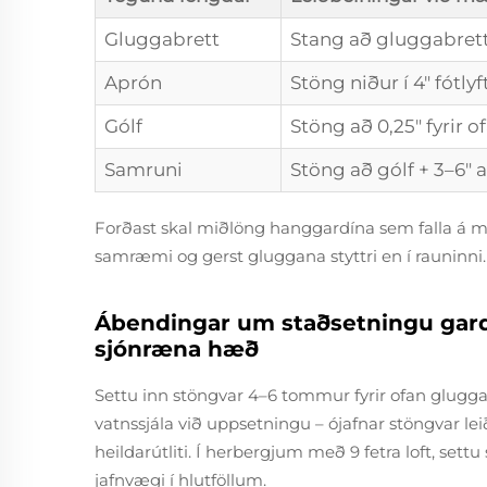
Gluggabrett
Stang að gluggabretti
Aprón
Stöng niður í 4" fótly
Gólf
Stöng að 0,25" fyrir o
Samruni
Stöng að gólf + 3–6" 
Forðast skal miðlöng hanggardína sem falla á mi
samræmi og gerst gluggana styttri en í rauninni.
Ábendingar um staðsetningu gardí
sjónræna hæð
Settu inn stöngvar 4–6 tommur fyrir ofan glugg
vatnssjála við uppsetningu – ójafnar stöngvar le
heildarútliti. Í herbergjum með 9 fetra loft, sett
jafnvægi í hlutföllum.