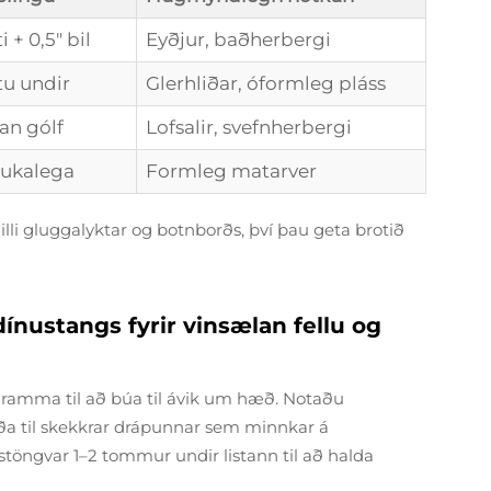
 + 0,5" bil
Eyðjur, baðherbergi
ftu undir
Glerhliðar, óformleg pláss
fan gólf
Lofsalir, svefnherbergi
aukalega
Formleg matarver
lli gluggalyktar og botnborðs, því þau geta brotið
nustangs fyrir vinsælan fellu og
aramma til að búa til ávik um hæð. Notaðu
iða til skekkrar drápunnar sem minnkar á
u stöngvar 1–2 tommur undir listann til að halda