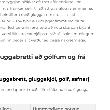
em tyggjan plökkar oft í sér eftir endurtekinn
gingarfrávikamælir til að athuga gluggarammanna.
eimili eru með glugga sem eru alls ekki
rá árinu 2024 sýnir að um þrjár fimmtund hluta
var festitæknilin eru, ætti að nota skarpan blýant
i. Þessi litlu krossar hjálpa til við að halda mælingum
muninn þegar allt verður að passa nákvæmlega.
luggabretti að gólfum og frá
ggabrett, gluggakjól, gólf, safnar)
um endapunkti með stífri stálbendilínu. Algengar
ælingu
Hugmyndlegn notkun