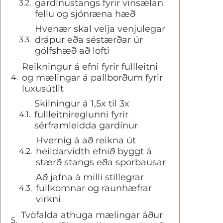
gardínustangs fyrir vinsælan
fellu og sjónræna hæð
Hvenær skal velja venjulegar
drápur eða séstærðar úr
gólfshæð að lofti
Reikningur á efni fyrir fullleitni
og mælingar á pallborðum fyrir
luxusútlit
Skilningur á 1,5x til 3x
fullleitnireglunni fyrir
sérframleidda gardínur
Hvernig á að reikna út
heildarvidth efnið byggt á
stærð stangs eða sporbausar
Að jafna á milli stíllegrar
fullkomnar og raunhæfrar
virkni
Tvöfalda athuga mælingar áður