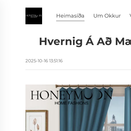
Heimasíða
Um Okkur
Hvernig Á Að Mæ
2025-10-16 13:51:16