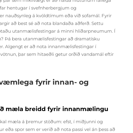
 þar sem mikilvægt er að halda hlutunum fallega
afar hentugar í svefnherbergjum og
 nauðsynleg á kvöldtímum eða við sofamál. Fyrir
rgir að best sé að nota blandaða aðferð. Settu
otaðu utanmælisfestingar á minni hliðarpneumum. Í
 Þá bera utanmælisfestingar að dramatísku
er. Algengt er að nota innanmælisfestingar í
ötnun, þar sem hitaeðli getur orðið vandamál eftir
væmlega fyrir innan- og
l að mæla breidd fyrir innanmælingu
kal mæla á þremur stöðum: efst, í miðjunni og
tur eða spor sem er verið að nota passi vel án þess að