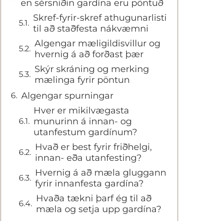
en sérsniðin gardína eru pöntuð
Skref-fyrir-skref athugunarlisti
til að staðfesta nákvæmni
Algengar mæligildisvillur og
hvernig á að forðast þær
Skýr skráning og merking
mælinga fyrir pöntun
Algengar spurningar
Hver er mikilvægasta
munurinn á innan- og
utanfestum gardínum?
Hvað er best fyrir friðhelgi,
innan- eða utanfesting?
Hvernig á að mæla gluggann
fyrir innanfesta gardína?
Hvaða tækni þarf ég til að
mæla og setja upp gardína?