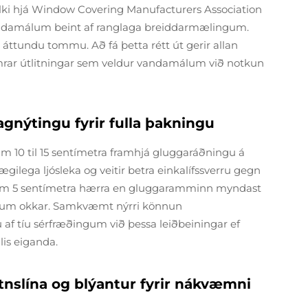
lki hjá Window Covering Manufacturers Association
vandamálum beint af ranglaga breiddarmælingum.
áttundu tommu. Að fá þetta rétt út gerir allan
mrar útlitningar sem veldur vandamálum við notkun
gnýtingu fyrir fulla þakningu
um 10 til 15 sentímetra framhjá gluggaráðningu á
gilega ljósleka og veitir betra einkalífssverru gegn
i um 5 sentímetra hærra en gluggaramminn myndast
issnum okkar. Samkvæmt nýrri könnun
u af tíu sérfræðingum við þessa leiðbeiningar ef
is eiganda.
tnslína og blýantur fyrir nákvæmni