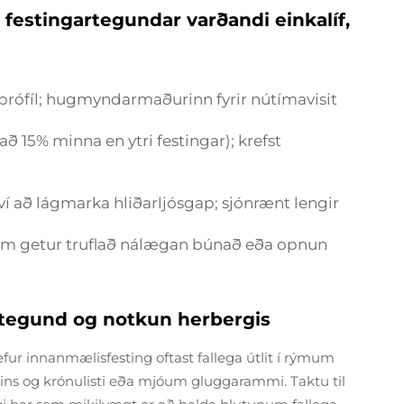
 festingartegundar varðandi einkalíf,
aprófíl; hugmyndarmaðurinn fyrir nútímavisit
 að 15% minna en ytri festingar); krefst
 að lágmarka hliðarljósgap; sjónrænt lengir
 sem getur truflað nálægan búnað eða opnun
ategund og notkun herbergis
ur innanmælisfesting oftast fallega útlit í rýmum
ns og krónulisti eða mjóum gluggarammi. Taktu til