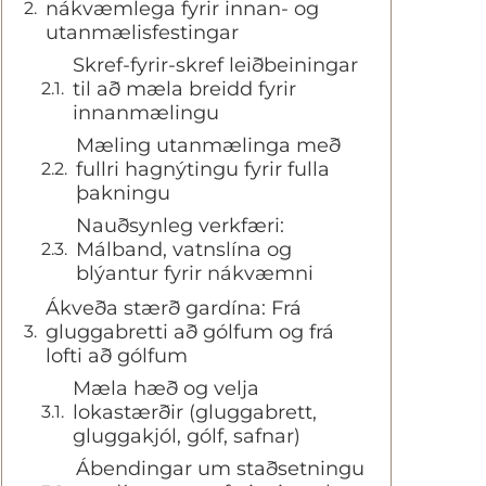
nákvæmlega fyrir innan- og
utanmælisfestingar
Skref-fyrir-skref leiðbeiningar
til að mæla breidd fyrir
innanmælingu
Mæling utanmælinga með
fullri hagnýtingu fyrir fulla
þakningu
Nauðsynleg verkfæri:
Málband, vatnslína og
blýantur fyrir nákvæmni
Ákveða stærð gardína: Frá
gluggabretti að gólfum og frá
lofti að gólfum
Mæla hæð og velja
lokastærðir (gluggabrett,
gluggakjól, gólf, safnar)
Ábendingar um staðsetningu