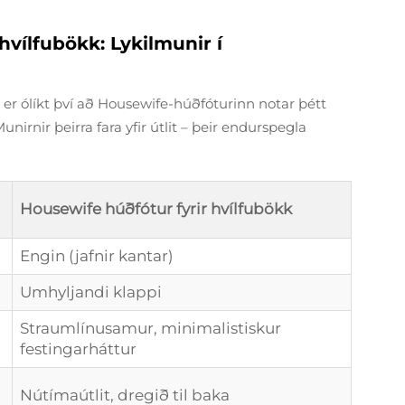
hvílfubökk: Lykilmunir í
er ólíkt því að Housewife-húðfóturinn notar þétt
irnir þeirra fara yfir útlit – þeir endurspegla
Housewife húðfótur fyrir hvílfubökk
Engin (jafnir kantar)
Umhyljandi klappi
Straumlínusamur, minimalistiskur
festingarháttur
Nútímaútlit, dregið til baka