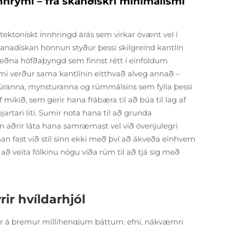
nnrými – frá skanðískri mínimalismi
tektonískt innhringd árás sem virkar óvænt vel í
anadískan hönnun styður þessi skilgreind kantlín
eðna höfðaþyngd sem finnst rétt í einföldum
i verður sama kantlínin eitthvað alveg annað –
túranna, mynsturanna og rúmmálsins sem fylla þessi
 mikið, sem gerir hana frábæra til að búa til lag af
artari liti. Sumir nota hana til að grunda
n aðrir láta hana samræmast vel við óvenjulegri
 fast við stíl sinn ekki með því að ákveða einhvern
að veita fólkinu nógu víða rúm til að tjá sig með
rir hvíldarhjól
ggir á þremur millihengjum þáttum: efni, nákvæmri