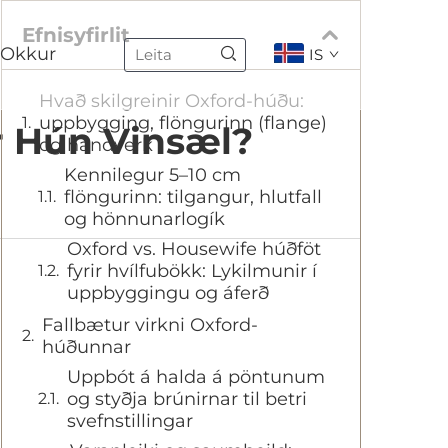
Efnisyfirlit
 Okkur
IS
Hvað skilgreinir Oxford-húðu:
uppbygging, flöngurinn (flange)
r Hún Vinsæl?
og handverk
Kennilegur 5–10 cm
flöngurinn: tilgangur, hlutfall
og hönnunarlogík
Oxford vs. Housewife húðföt
fyrir hvílfubökk: Lykilmunir í
uppbyggingu og áferð
Fallbætur virkni Oxford-
húðunnar
Uppbót á halda á pöntunum
og styðja brúnirnar til betri
svefnstillingar