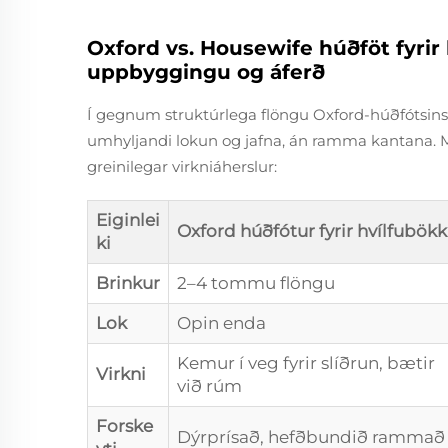
Oxford vs. Housewife húðföt fyrir 
uppbyggingu og áferð
Í gegnum struktúrlega flöngu Oxford-húðfótsins 
umhyljandi lokun og jafna, án ramma kantana. Mun
greinilegar virkniáherslur:
Eiginlei
Oxford húðfótur fyrir hvílfubökk
ki
Brinkur
2–4 tommu flöngu
Lok
Opin enda
Kemur í veg fyrir slíðrun, bætir
Virkni
við rúm
Forske
Dýrprísað, hefðbundið rammað