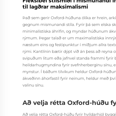
Fleksibel stílsmíði í mismunandi i
til lagðrar maksimalismi
Það sem gerir Oxford-húðuna ólíka er hrein, arkí
gegnum mismunandi stíla. Fyrir þá sem elska sk
minimalístíska áhrifin, og myndar húðunum ákv
rýmum. Þegar talað er um maximalistíska innrým
næstum eins og festipunktur í miðjum allra tex
rými. Kantlínin bætir dýpt við án þess að reyna of
svipuðum litum eða jafnvel standa frammi fyrir bj
heildarhugmyndina fyrir svefnherberginu sínu, e
mynstur. Í báðum tilvikum heldur Oxford-húðunan
ákveðinn áhorfastíl fyrir neinum, heldur með því 
valinu sínu.
Að velja rétta Oxford-húðu fy
Að velja rétta Oxford-húðu fyrir hvíldarhjól by