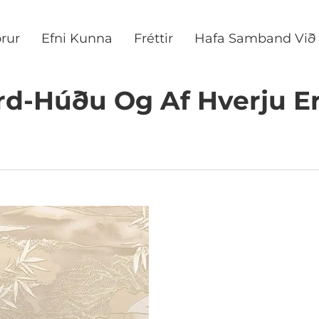
rur
Efni Kunna
Fréttir
Hafa Samband Við
rd-Húðu Og Af Hverju E