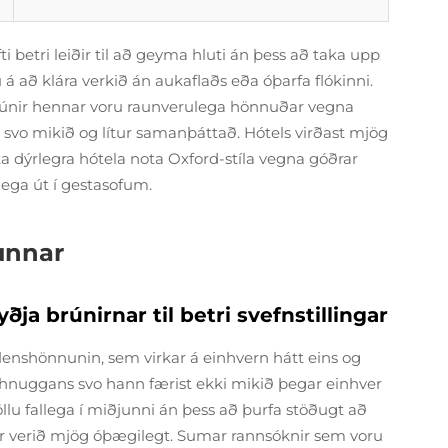
ti betri leiðir til að geyma hluti án þess að taka upp
á að klára verkið án aukaflaðs eða óþarfa flókinni.
rúnir hennar voru raunverulega hönnuðar vegna
a svo mikið og lítur samanþáttað. Hótels virðast mjög
 dýrlegra hótela nota Oxford-stíla vegna góðrar
tlega út í gestasofum.
unnar
a brúnirnar til betri svefnstillingar
enshönnunin, sem virkar á einhvern hátt eins og
 hnuggans svo hann færist ekki mikið þegar einhver
öllu fallega í miðjunni án þess að þurfa stöðugt að
etur verið mjög óþægilegt. Sumar rannsóknir sem voru