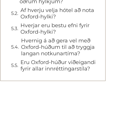
öðrum hylkjum?
Af hverju velja hótel að nota
Oxford-hylki?
Hverjar eru bestu efni fyrir
Oxford-hylki?
Hvernig á að gera vel með
Oxford-húðum til að tryggja
langan notkunartíma?
Eru Oxford-húður viðeigandi
fyrir allar innréttingarstíla?