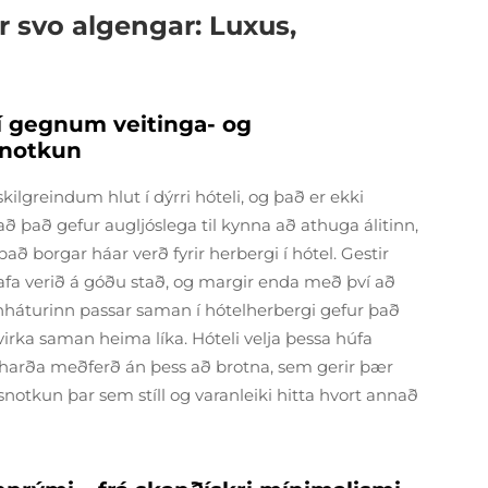
r svo algengar: Luxus,
 í gegnum veitinga- og
snotkun
ilgreindum hlut í dýrri hóteli, og það er ekki
t að það gefur augljóslega til kynna að athuga álitinn,
 borgar háar verð fyrir herbergi í hótel. Gestir
 hafa verið á góðu stað, og margir enda með því að
svefnháturinn passar saman í hótelherbergi gefur það
irka saman heima líka. Hóteli velja þessa húfa
harða meðferð án þess að brotna, sem gerir þær
snotkun þar sem stíll og varanleiki hitta hvort annað