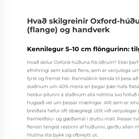
Hvað skilgreinir Oxford-húð
(flange) og handverk
Kennilegur 5–10 cm flöngurinn: ti
Hvað skilur Oxford-húðuna frá öðrum? Ekki þarf 
efnihringi sem kallast flens, sem er venjulega um 
fyrst og fremst hér. Rannsóknir benda til þess að
staðnum um 40% meira en þegar þær hafa flatar b
heldur pílunni á staðnum alla nóttina svo höfuð o
hugsað vel um þessar mælingar. Allt sem er smal
breiðara hefur oft óþægilegt útlit við venjulegar
framleiðslu- og gæðamál í stuttu máli. Þessar t
flensin tengist restinni af húðunni, gerðu allan 
hlutina líta þykk og ofbreytt út.