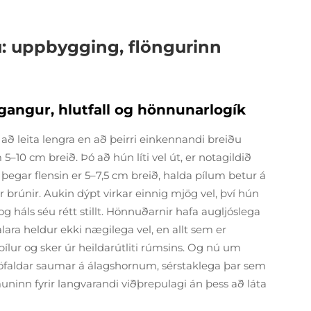
u: uppbygging, flöngurinn
lgangur, hlutfall og hönnunarlogík
að leita lengra en að þeirri einkennandi breiðu
5–10 cm breið. Þó að hún líti vel út, er notagildið
 þegar flensin er 5–7,5 cm breið, halda pílum betur á
rúnir. Aukin dýpt virkar einnig mjög vel, því hún
g háls séu rétt stillt. Hönnuðarnir hafa augljóslega
ara heldur ekki nægilega vel, en allt sem er
 pílur og sker úr heildarútliti rúmsins. Og nú um
vöfaldar saumar á álagshornum, sérstaklega þar sem
muninn fyrir langvarandi viðþrepulagi án þess að láta