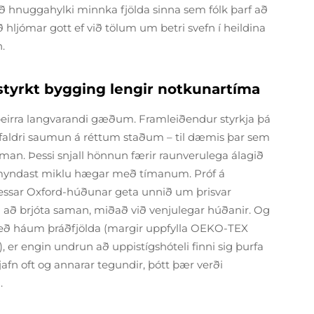
uð hnuggahylki minnka fjölda sinna sem fólk þarf að
ljómar gott ef við tölum um betri svefn í heildina
.
styrkt bygging lengir notkunartíma
þeirra langvarandi gæðum. Framleiðendur styrkja þá
öfaldri saumun á réttum staðum – til dæmis þar sem
man. Þessi snjall hönnun færir raunverulega álagið
myndast miklu hægar með tímanum. Próf á
Þessar Oxford-húðunar geta unnið um þrisvar
a að brjóta saman, miðað við venjulegar húðanir. Og
 með háum þráðfjölda (margir uppfylla OEKO-TEX
, er engin undrun að uppistígshóteli finni sig þurfa
fn oft og annarar tegundir, þótt þær verði
.