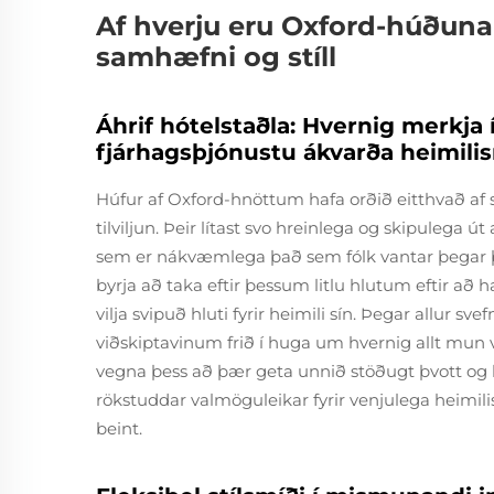
Af hverju eru Oxford-húðuna
samhæfni og stíll
Áhrif hótelstaðla: Hvernig merkja
fjárhagsþjónustu ákvarða heimili
Húfur af Oxford-hnöttum hafa orðið eitthvað af sk
tilviljun. Þeir lítast svo hreinlega og skipulega ú
sem er nákvæmlega það sem fólk vantar þegar það
byrja að taka eftir þessum litlu hlutum eftir að
vilja svipuð hluti fyrir heimili sín. Þegar allur 
viðskiptavinum frið í huga um hvernig allt mun v
vegna þess að þær geta unnið stöðugt þvott og 
rökstuddar valmöguleikar fyrir venjulega heimili
beint.