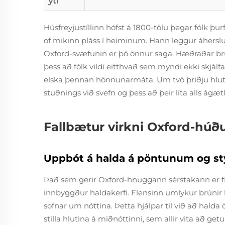
yti
Húsfreyjustíllinn hófst á 1800-tölu þegar fólk þurf
of mikinn pláss í heiminum. Hann leggur áherslu 
Oxford-svæfunin er þó önnur saga. Hæðraðar b
þess að fólk vildi eitthvað sem myndi ekki skjálf
elska þennan hönnunarmáta. Um tvö þriðju hluta
stuðnings við svefn og þess að þeir líta alls ágæ
Fallbætur virkni Oxford-húð
Uppbót á halda á pöntunum og styðj
Það sem gerir Oxford-hnuggann sérstakann er fl
innbyggður haldakerfi. Flensinn umlykur brúnir
sofnar um nóttina. Þetta hjálpar til við að halda 
stilla hlutina á miðnóttinni, sem allir vita að g