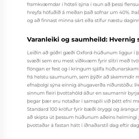
framkvæmdar í hóteli sýna í raun að þessi flens
hreyfa höfuðið á meðan það sofnar um 40%. Það h
og að finnast minna sárt eða stífur næstu daginn
Varanleiki og saumheild: Hvernig 
Leiðin að góðri gæði Oxford-húðunum liggur í 
svæði sem eru mest viðkvæm fyrir slítri með tv
flöngan er fest og í kringum sjálfa húðunarskam
frá helstu saumunum, sem þýðir að skemmdir 
efnaþolgi sýna einnig áhugaverða niðurstöðu: 
sinnum fleiri þvottahöld áður en saumarnir byrj
þegar þær eru notaðar í samspili við þétt efni
Standard 100 kröfur fyrir bæði öryggi og árangur)
að skipta út þessum húðunum aðeins helmingi ja
þvottaðar á fastan hátt í iðnaðarstíl dag eftir dag