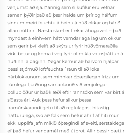
venjumst að sjá. Þannig sem silkufílur eru vefnar
saman þýðir það að þær halda um þrír og hálfum
sinnum meiri feuchtu á beinu á húð okkar og hárið
allan nóttinn. Næsta skref er frekar áhugavert – það
myndast á einhvern hátt verndarlaga lag um okkur
sem gerir því kleift að skýrslur fyrir húðvörnaraðila
virki betur og koma í veg fyrir of mikla vatnsþáttun á
húðinni á daginn. Þegar kemur að hárvörn hjálpar
þessi stjórnuð loftfeuchta í raun til að loka
hárblokkunum, sem minnkar óþægilegan frizz um
rúmlega fjórðung samanborið við venjulegar
bollublöður úr baðklæði eftir rannsókn sem var birt á
síðasta ári. Auk þess hefur silkur þessa
framúrskarandi getu til að reglulagast hitastig
náttúrulega, svo að fólk sem hefur áhrif af hiti mun
ekki upplifa jafn mikið óþægindi af sveiti, sérstaklega
ef það hefur vandamál með útbrot. Allir þessir þættir