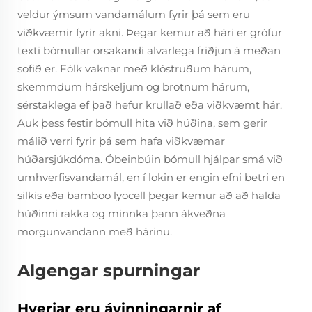
veldur ýmsum vandamálum fyrir þá sem eru
viðkvæmir fyrir akni. Þegar kemur að hári er grófur
texti bómullar orsakandi alvarlega friðjun á meðan
sofið er. Fólk vaknar með klóstruðum hárum,
skemmdum hárskeljum og brotnum hárum,
sérstaklega ef það hefur krullað eða viðkvæmt hár.
Auk þess festir bómull hita við húðina, sem gerir
málið verri fyrir þá sem hafa viðkvæmar
húðarsjúkdóma. Óbeinbúin bómull hjálpar smá við
umhverfisvandamál, en í lokin er engin efni betri en
silkis eða bamboo lyocell þegar kemur að að halda
húðinni rakka og minnka þann ákveðna
morgunvandann með hárinu.
Algengar spurningar
Hverjar eru ávinningarnir af