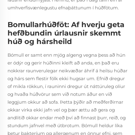
umhverfisvænlegustu efnaþáttunum í húðfötum.
Bomullarhúðföt: Af hverju geta
hefðbundin úrlausnir skemmt
húð og hársheild
Bómull er samt enn mjög algeng vegna þess að hún
er ódýr og gerir húðinni kleift að anda, en það eru
nokkrar raunverulegar neikvæðar áhrif á heilsu húðar
og hárs sem flestir fólk ekki hugsar um. Efnið dregur
of mikla rökkun, í rauninni dregur út náttúruleg olíur
og hvaða húðvörur sem við notum áður en við
leggjum okkur að sofa. Þetta þýðir að meðferðirnar
okkar virka ekki jafn vel og þær ættu að gera og
andlitið okkar endar með því að finnast þurr, reið, og
stundum jafnvel með útbrotum. Bómull heldur líka
betur bakteríum og allergenum en önnur efni, sem