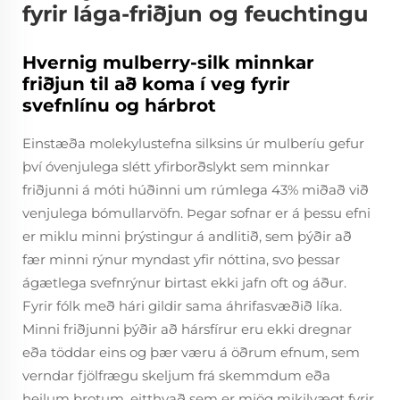
fyrir lága-friðjun og feuchtingu
Hvernig mulberry-silk minnkar
friðjun til að koma í veg fyrir
svefnlínu og hárbrot
Einstæða molekylustefna silksins úr mulberíu gefur
því óvenjulega slétt yfirborðslykt sem minnkar
friðjunni á móti húðinni um rúmlega 43% miðað við
venjulega bómullarvöfn. Þegar sofnar er á þessu efni
er miklu minni þrýstingur á andlitið, sem þýðir að
fær minni rýnur myndast yfir nóttina, svo þessar
ágætlega svefnrýnur birtast ekki jafn oft og áður.
Fyrir fólk með hári gildir sama áhrifasvæðið líka.
Minni friðjunni þýðir að hársfírur eru ekki dregnar
eða töddar eins og þær væru á öðrum efnum, sem
verndar fjölfrægu skeljum frá skemmdum eða
heilum brotum, eitthvað sem er mjög mikilvægt fyrir