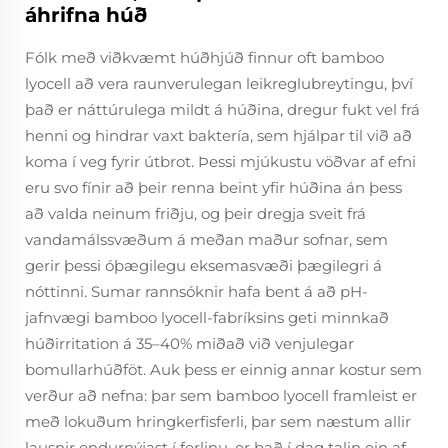
áhrifna húð
Fólk með viðkvæmt húðhjúð finnur oft bamboo
lyocell að vera raunverulegan leikreglubreytingu, því
það er náttúrulega mildt á húðina, dregur fukt vel frá
henni og hindrar vaxt baktería, sem hjálpar til við að
koma í veg fyrir útbrot. Þessi mjúkustu vöðvar af efni
eru svo fínir að þeir renna beint yfir húðina án þess
að valda neinum friðju, og þeir dregja sveit frá
vandamálssvæðum á meðan maður sofnar, sem
gerir þessi óþægilegu eksemasvæði þægilegri á
nóttinni. Sumar rannsóknir hafa bent á að pH-
jafnvægi bamboo lyocell-fabríksins geti minnkað
húðirritation á 35–40% miðað við venjulegar
bomullarhúðföt. Auk þess er einnig annar kostur sem
verður að nefna: þar sem bamboo lyocell framleist er
með lokuðum hringkerfisferli, þar sem næstum allir
lausnir endurnýjast í ferlinu, er það í dag talin ein af