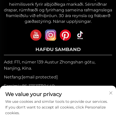
heimilisverk fyrir alþjóðlega markaði. Sérsniðnar
drapar, rúmfræði og fyrirhang sameina rafmagnslega
framleiðslu við efniþróun. 30 ára reynsla og frábærð
gæðastýring. Nánar upplýsingar.
HAFÐU SAMBAND
Add: F11, númer 139 Austur Zhongshan götu,
Nanjing, Kína.
Netfang:
[email protected]
Farsími:
+86-17327710449
We value your privacy
Sími:
+86-025-84573776
We use cookies and similar tools to provide our services.
If you don't want to accept all cookies, click Personalize
Höfundarréttur © 2025 hjá Heniemo Home
cookies.