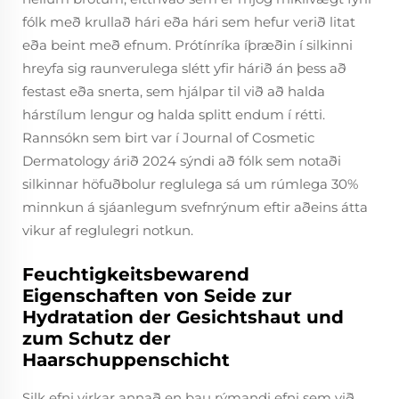
fólk með krullað hári eða hári sem hefur verið litat
eða beint með efnum. Prótínríka íþræðin í silkinni
hreyfa sig raunverulega slétt yfir hárið án þess að
festast eða snerta, sem hjálpar til við að halda
hárstílum lengur og halda splitt endum í rétti.
Rannsókn sem birt var í Journal of Cosmetic
Dermatology árið 2024 sýndi að fólk sem notaði
silkinnar höfuðbolur reglulega sá um rúmlega 30%
minnkun á sjáanlegum svefnrýnum eftir aðeins átta
vikur af reglulegri notkun.
Feuchtigkeitsbewarend
Eigenschaften von Seide zur
Hydratation der Gesichtshaut und
zum Schutz der
Haarschuppenschicht
Silk efni virkar annað en þau rýmandi efni sem við