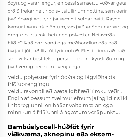
ódýrt og varar lengur, en þessi samsettu vöðvar geta
orðið frekar heitir og svitafullir um nóttina, sem gerir
það óþægilegt fyrir þá sem oft sofnar heitt. Rayon
kemur í raun frá plöntum, svo það er öndunarfært og
dregur burtu raki betur en polyester. Neikvæða
hliðin? Það þarf vandlega meðhöndlun eða það
byrjar fljótt að líta út fyrir notuð. Flestir finna að það
sem virkar best felst í persónulegum kynslóðum og
því hvernig þeir sofna venjulega.
Veldu polyester fyrir ódýra og lágviðhalds
friðjuþrengingu
Veldu rayon til að bæta loftflæði í röku veðri.
Engin af þessum tveimur efnum jafngildir silki
í hitareglunni, en báðar veita mælanlega
minnkun á friðjunni á ágætum verðpunktu.
Bambúslyocell-húðföt fyrir
viðkvæma, aknepínu eða eksem-