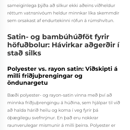
sameiginlega þýða að silkur ekki aðeins viðheldur
réttum vatnsnivóum heldur minnkar líka skemmdir
sem orsakast af endurtekinni röfun á rúmshvítun.
Satin- og bambúhúðföt fyrir
höfuðbolur: Hávirkar aðgerðir í
stað silks
Polyester vs. rayon satin: Viðskipti á
milli friðjuþrengingar og
öndunargetu
Bæði polyester- og rayon-satin vinna með því að
minnka friðjuþrengingu á húðina, sem hjálpar til við
að halda hárið heilu og koma í veg fyrir þá
óþægilegu svefnrýnur. En það eru nokkrar
raunverulegar mismunir á milli þeirra. Polyester er