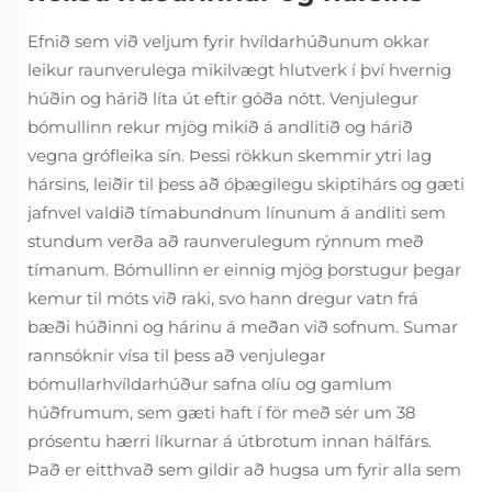
Efnið sem við veljum fyrir hvíldarhúðunum okkar
leikur raunverulega mikilvægt hlutverk í því hvernig
húðin og hárið líta út eftir góða nótt. Venjulegur
bómullinn rekur mjög mikið á andlitið og hárið
vegna grófleika sín. Þessi rökkun skemmir ytri lag
hársins, leiðir til þess að óþægilegu skiptihárs og gæti
jafnvel valdið tímabundnum línunum á andliti sem
stundum verða að raunverulegum rýnnum með
tímanum. Bómullinn er einnig mjög þorstugur þegar
kemur til móts við raki, svo hann dregur vatn frá
bæði húðinni og hárinu á meðan við sofnum. Sumar
rannsóknir vísa til þess að venjulegar
bómullarhvíldarhúður safna olíu og gamlum
húðfrumum, sem gæti haft í för með sér um 38
prósentu hærri líkurnar á útbrotum innan hálfárs.
Það er eitthvað sem gildir að hugsa um fyrir alla sem