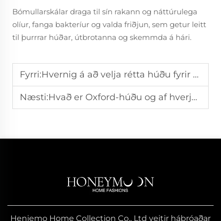
Bómullarskálar draga til sín rakann og náttúrulega
olíur, fanga bakteríur og valda friðjun, sem getur leitt
til þurrrar húðar, útbrotanna og skemmda á hári.
Fyrri:
Hvernig á að velja rétta húðu fyrir hvílfubolur?
Næsti:
Hvað er Oxford-húðu og af hverju er hún vinsæl?
Heniemo Home Collection Co., Ltd veitir háþróaðar