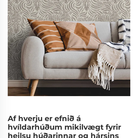
Af hverju er efnið á
hvíldarhúðum mikilvægt fyrir
heilsu húðarinnar og hársins