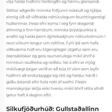
vilja halda húðinni heilbrigðri og hárinu glansandi.
Sléttar aðgerðir minnka friðjunni nokkuð og hjálpa
einnig við að viðhalda náttúrulegum feuchtingarstigi
húðarinnar. Þessi efni koma í veg fyrir dragandi
áfinning á finn hárrótum, minnka þrýstipunkta á
andliti og halda þeim dýrleikadýrum nótturkrémum í
raun virkum lengur um nóttina. Fyrir þá sem hafa
viðkvæma húð eru tilgengilegar útgáfur sem eru
ósensibilískar og gera raunverulega mikil áhrif á
minnkun rauðleika og reiðslu. Val á efni er mjög
mikilvægt þegar verið er að búa til vörn sem leyfir
húðinni að endurbyggja sig rétt og heldur hárið í
góðu ástandi eftir fulla nótt af svefni. Flestir
mannskynjar skilja ekki hversu mikil áhrif rétta efnið
getur haft á daginn eftir.
Silkufjöðurhúð: Gullstaðallinn