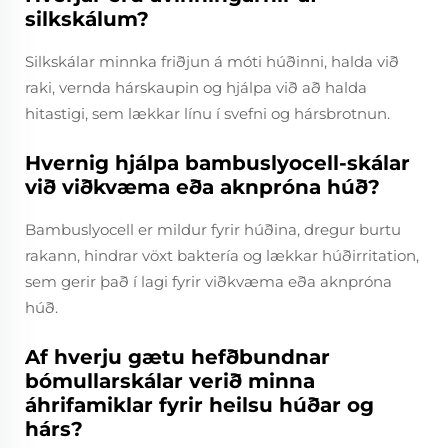
silkskálum?
Silkskálar minnka friðjun á móti húðinni, halda við
raki, vernda hárskaupin og hjálpa við að halda
hitastigi, sem lækkar línu í svefni og hársbrotnun.
Hvernig hjálpa bambuslyocell-skálar
við viðkvæma eða aknpróna húð?
Bambuslyocell er mildur fyrir húðina, dregur burtu
rakann, hindrar vöxt baktería og lækkar húðirritation,
sem gerir það í lagi fyrir viðkvæma eða aknpróna
húð.
Af hverju gætu hefðbundnar
bómullarskálar verið minna
áhrifamiklar fyrir heilsu húðar og
hárs?