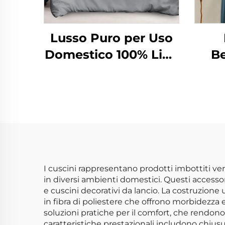
Lusso Puro per Uso
Domestico 100% Lino
Be
e Cotone Lavato di
na
Alta Qualità Set di
t
Federe Naturale
isol
Traspirante
ten
fine
I cuscini rappresentano prodotti imbottiti ver
in diversi ambienti domestici. Questi accessor
e cuscini decorativi da lancio. La costruzione
in fibra di poliestere che offrono morbidezza 
soluzioni pratiche per il comfort, che rendono 
caratteristiche prestazionali includono chiu