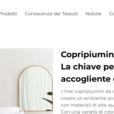
Prodotti
Conoscenza dei Tessuti
Notizie
Co
Copripiumini
La chiave p
accogliente 
I miei copripiumini da 
creare un ambiente acco
con materiali di alta q
Con una varietà di color