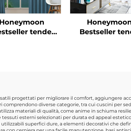
Honeymoon
Honeymoo
stseller tende
Bestseller te
turali morbide
naturali morb
inta unita con
tinta unita c
amento occhielli
isolamento occh
de oscuranti per
tende oscuranti
stra della camera
finestra della c
da letto
da letto
satili progettati per migliorare il comfort, aggiungere acc
i comprendono diverse categorie, tra cui cuscini per sedi
 utilizza materiali di qualità, come anime in schiuma res
e tessuti esterni selezionati per durata ed appeal estetic
utilizzabili superfici dure, a elementi decorativi che defin
sure con cerniera per una facile manutenzione, basi anti