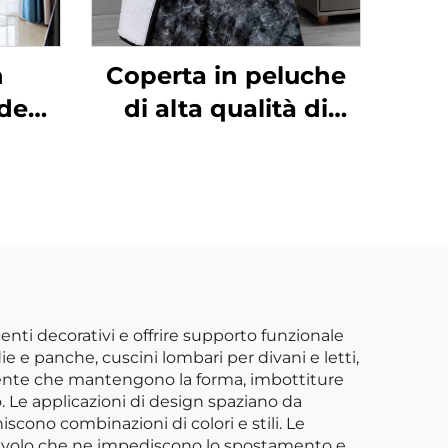
n
Coperta in peluche
nde
di alta qualità di
ide
Honeymoon -
on
Morbida e vellutata,
ielli
calda e avvolgente,
 per
in velluto di pile
amera
oversize per tutte le
stagioni
enti decorativi e offrire supporto funzionale
e e panche, cuscini lombari per divani e letti,
iliente che mantengono la forma, imbottiture
o. Le applicazioni di design spaziano da
iscono combinazioni di colori e stili. Le
scivolo che ne impediscono lo spostamento e