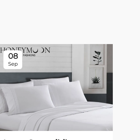
08
0
Sep
Se