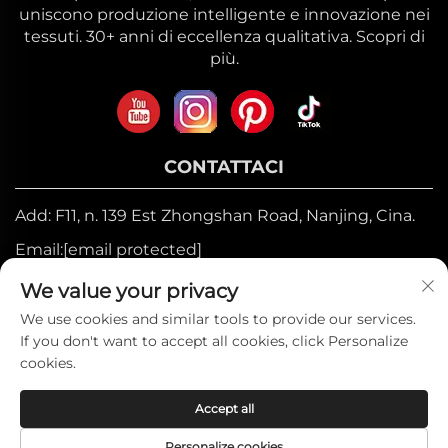
uniscono produzione intelligente e innovazione nei
tessuti. 30+ anni di eccellenza qualitativa. Scopri di
più.
CONTATTACI
Add: F11, n. 139 Est Zhongshan Road, Nanjing, Cina.
Email:
[email protected]
Mobile:
+86-17327710449
We value your privacy
Tel:
+86-025-84573776
We use cookies and similar tools to provide our services.
If you don't want to accept all cookies, click Personalize
cookies.
Copyright © 2025 Heniemo Home Collection
Accept all
Co., Ltd. —
Informativa sulla privacy
Personalize cookies