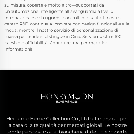
su misura, coperte e molto altro—supportati da
un'automazione intelligente all'avanguardia a livello
internazionale e da rigorosi controlli di qualità. Il nostro
centro R&D continua a innovare con design funzionali e alla
moda, mentre il nostro servizio di personalizzazione di
massa per tende si distingue in Cina. Serviamo oltre 100
paesi con affidabilità. Contattaci ora per maggiori
informazioni!
Heniemo Home Collection Co., Ltd offre tessuti per
la casa di alta qualità per mercati globali. Le nostre
tende personalizzate, biancheria da letto e coperte