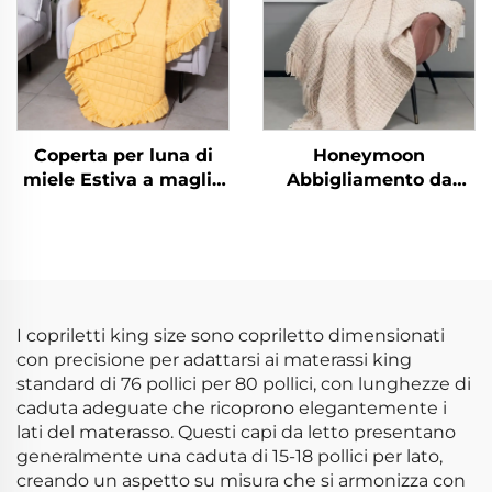
Coperta per luna di
Honeymoon
miele Estiva a maglia
Abbigliamento da
grossa per bambini in
viaggio economico
poliestere per neonati
Coperta lavorata a
Coperta natalizia
maglia con frange di
Queen size con frange
lusso
I copriletti king size sono copriletto dimensionati
con precisione per adattarsi ai materassi king
standard di 76 pollici per 80 pollici, con lunghezze di
caduta adeguate che ricoprono elegantemente i
lati del materasso. Questi capi da letto presentano
generalmente una caduta di 15-18 pollici per lato,
creando un aspetto su misura che si armonizza con