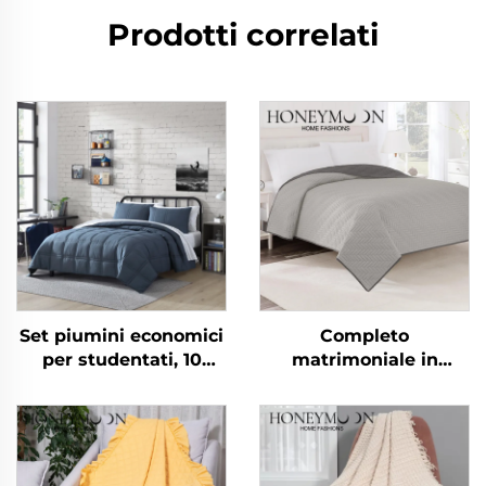
Prodotti correlati
Set piumini economici
Completo
per studentati, 10
matrimoniale in
pezzi, per uso
microfibra cinese per
domestico in camera
l'estate Copriletto e
da letto
copriletti