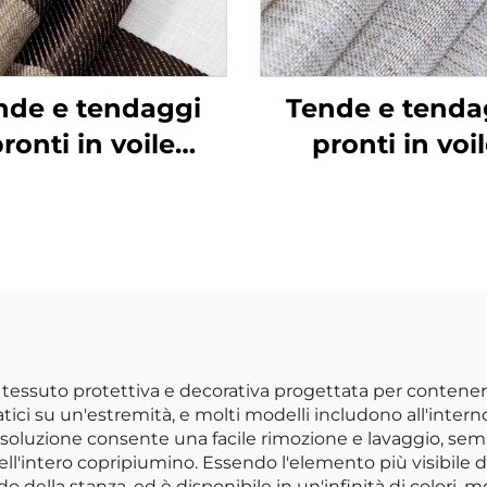
nde e tendaggi
Tende e tenda
ronti in voile
pronti in voi
sonalizzati per
personalizzati
mera da letto a
camera da lett
a luna di miele,
tema luna di mi
nde trasparenti
tende traspare
n occhielli per
con occhielli 
giorno, per casa
soggiorno, per 
 tessuto protettiva e decorativa progettata per contener
i su un'estremità, e molti modelli includono all'interno d
ta soluzione consente una facile rimozione e lavaggio, 
 dell'intero copripiumino. Essendo l'elemento più visibile 
o della stanza, ed è disponibile in un'infinità di colori, m