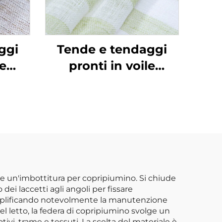
ggi
Tende e tendaggi
le
pronti in voile
 per
personalizzati per
o a
camera da letto a
ele,
tema luna di miele,
nti
tende trasparenti
per
con occhielli per
casa
soggiorno, per casa
e un'imbottitura per copripiumino. Si chiude
ei laccetti agli angoli per fissare
semplificando notevolmente la manutenzione
del letto, la federa di copripiumino svolge un
otivi, trame e tessuti. La scelta del materiale è