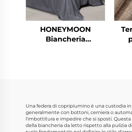
HONEYMOON
Te
Biancheria
p
Alberghiera Lavabile
per
in Lavatrice 300T
ca
100% Bambù in Seta
tem
4pz Rinfrescante
te
Morbida come Seta,
co
Misura Queen
sog
Una federa di copripiumino è una custodia in
generalmente con bottoni, cerniera o automatic
l'imbottitura e impedire che si sposti. Ques
della biancheria da letto rispetto alla pulizia
ruolo fondamentale nel definire lo stile d'arred