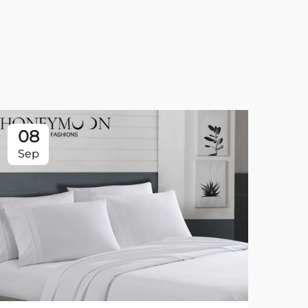
08
0
Sep
Se