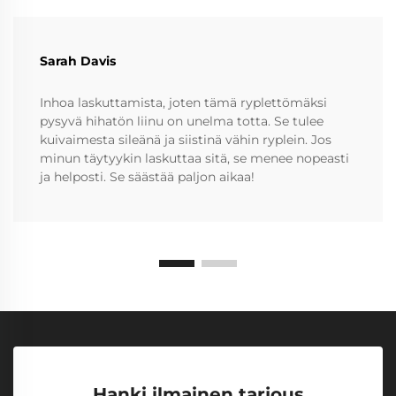
Sarah Davis
Inhoa laskuttamista, joten tämä ryplettömäksi
pysyvä hihatön liinu on unelma totta. Se tulee
kuivaimesta sileänä ja siistinä vähin ryplein. Jos
minun täytyykin laskuttaa sitä, se menee nopeasti
ja helposti. Se säästää paljon aikaa!
Hanki ilmainen tarjous