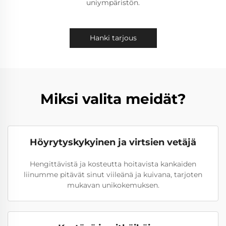
uniympäristön.
Hanki tarjous
Miksi valita meidät?
Höyrytyskykyinen ja virtsien vetäjä
Hengittävistä ja kosteutta hoitavista kankaiden
liinumme pitävät sinut viileänä ja kuivana, tarjoten
mukavan unikokemuksen.