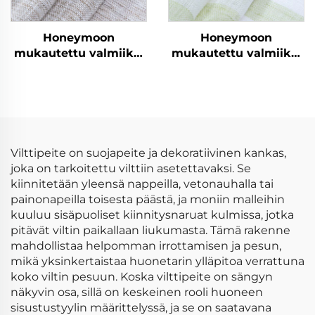
Honeymoon
Honeymoon
mukautettu valmiiksi
mukautettu valmiiksi
valmistetut verhot ja
valmistetut verhot ja
verhokankaat
verhokankaat
olohuoneen
olohuoneen
ikkunaverhot kotiin
ikkunaverhot kotiin
Vilttipeite on suojapeite ja dekoratiivinen kankas,
joka on tarkoitettu vilttiin asetettavaksi. Se
kiinnitetään yleensä nappeilla, vetonauhalla tai
painonapeilla toisesta päästä, ja moniin malleihin
kuuluu sisäpuoliset kiinnitysnaruat kulmissa, jotka
pitävät viltin paikallaan liukumasta. Tämä rakenne
mahdollistaa helpomman irrottamisen ja pesun,
mikä yksinkertaistaa huonetarin ylläpitoa verrattuna
koko viltin pesuun. Koska vilttipeite on sängyn
näkyvin osa, sillä on keskeinen rooli huoneen
sisustustyylin määrittelyssä, ja se on saatavana