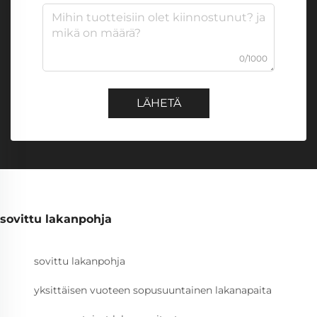
0/1000
LÄHETÄ
sovittu lakanpohja
sovittu lakanpohja
yksittäisen vuoteen sopusuuntainen lakanapaita