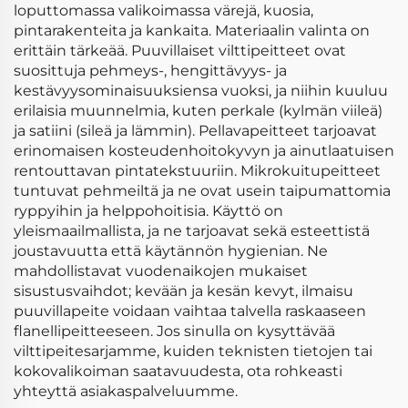
loputtomassa valikoimassa värejä, kuosia,
pintarakenteita ja kankaita. Materiaalin valinta on
erittäin tärkeää. Puuvillaiset vilttipeitteet ovat
suosittuja pehmeys-, hengittävyys- ja
kestävyysominaisuuksiensa vuoksi, ja niihin kuuluu
erilaisia muunnelmia, kuten perkale (kylmän viileä)
ja satiini (sileä ja lämmin). Pellavapeitteet tarjoavat
erinomaisen kosteudenhoitokyvyn ja ainutlaatuisen
rentouttavan pintatekstuuriin. Mikrokuitupeitteet
tuntuvat pehmeiltä ja ne ovat usein taipumattomia
ryppyihin ja helppohoitisia. Käyttö on
yleismaailmallista, ja ne tarjoavat sekä esteettistä
joustavuutta että käytännön hygienian. Ne
mahdollistavat vuodenaikojen mukaiset
sisustusvaihdot; kevään ja kesän kevyt, ilmaisu
puuvillapeite voidaan vaihtaa talvella raskaaseen
flanellipeitteeseen. Jos sinulla on kysyttävää
vilttipeitesarjamme, kuiden teknisten tietojen tai
kokovalikoiman saatavuudesta, ota rohkeasti
yhteyttä asiakaspalveluumme.