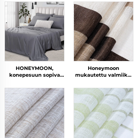
HONEYMOON,
Honeymoon
konepesuun sopiva
mukautettu valmiiksi
hotellivillasarja, 300T,
valmistetut verhot ja
100 % bambua,
verhokankaat
silkkipinta, viileä ja
olohuoneen
pehmeä, kuningatar
ikkunaverhot kotiin
kokoinen suunniteltu
vuodeseitsijoukko