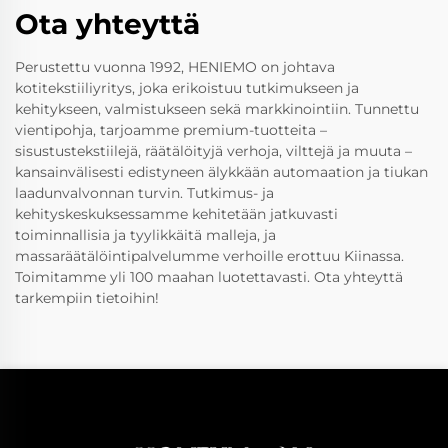
Ota yhteyttä
Perustettu vuonna 1992, HENIEMO on johtava
kotitekstiiliyritys, joka erikoistuu tutkimukseen ja
kehitykseen, valmistukseen sekä markkinointiin. Tunnettu
vientipohja, tarjoamme premium-tuotteita –
sisustustekstiilejä, räätälöityjä verhoja, vilttejä ja muuta –
kansainvälisesti edistyneen älykkään automaation ja tiukan
laadunvalvonnan turvin. Tutkimus- ja
kehityskeskuksessamme kehitetään jatkuvasti
toiminnallisia ja tyylikkäitä malleja, ja
massaräätälöintipalvelumme verhoille erottuu Kiinassa.
Toimitamme yli 100 maahan luotettavasti. Ota yhteyttä
tarkempiin tietoihin!