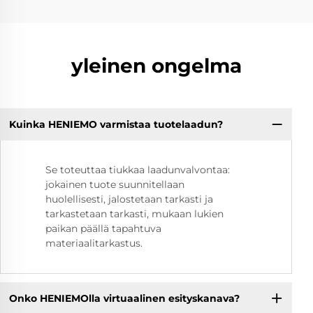
yleinen ongelma
Kuinka HENIEMO varmistaa tuotelaadun?
Se toteuttaa tiukkaa laadunvalvontaa:
jokainen tuote suunnitellaan
huolellisesti, jalostetaan tarkasti ja
tarkastetaan tarkasti, mukaan lukien
paikan päällä tapahtuva
materiaalitarkastus.
Onko HENIEMOlla virtuaalinen esityskanava?