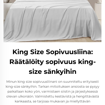
King Size Sopivuusliina:
Räätälöity sopivuus king-
size sänkyihin
Minun king size sopivuusliinani on suunniteltu erityisesti
king-size sänkyihin. Tarkan mitoituksen ansiosta se pysyy
paikallaan koko yön, varmistaen siistin ja järjestyksessä
olevan ulkonäön. Valmistettu kestävistä ja hengittävästä
kankaasta, se tarjoaa mukavan ja miellyttävän