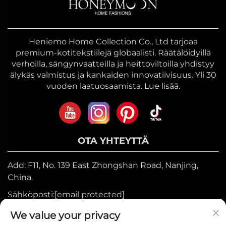
Heniemo Home Collection Co., Ltd tarjoaa
premium-kotitekstiilejä globaalisti. Räätälöidyillä
verhoilla, sängynvaatteilla ja heittoviltoilla yhdistyy
älykäs valmistus ja kankaiden innovatiivisuus. Yli 30
vuoden laatuosaamista. Lue lisää.
OTA YHTEYTTÄ
Add: F11, No. 139 East Zhongshan Road, Nanjing,
China.
Sähköposti:
[email protected]
Mobiili:
+86-17327710449
We value your privacy