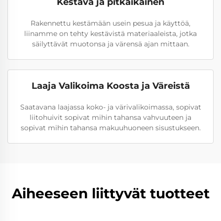
Kestävä ja pitkäikäinen
Rakennettu kestämään usein pesua ja käyttöä,
liinamme on tehty kestävistä materiaaleista, jotka
säilyttävät muotonsa ja värensä ajan mittaan.
Laaja Valikoima Koosta ja Väreistä
Saatavana laajassa koko- ja värivalikoimassa, sopivat
liitohuivit sopivat mihin tahansa vahvuuteen ja
sopivat mihin tahansa makuuhuoneen sisustukseen.
Aiheeseen liittyvät tuotteet