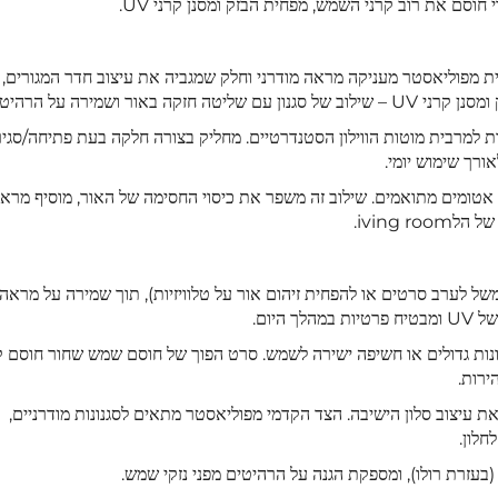
סם את רוב קרני השמש, מפחית הבזק ומסנן קרני UV.
 מפוליאסטר מעניקה מראה מודרני וחלק שמגביה את עיצוב חדר המגורים, 
 ושמירה על הרהיטים.
ת למרבית מוטות הווילון הסטנדרטיים. מחליק בצורה חלקה בעת פתיחה/סגיר
ורך שימוש יומי.
נר אטומים מתואמים. שילוב זה משפר את כיסוי החסימה של האור, מוסיף מרא
של לערב סרטים או להפחית זיהום אור על טלוויזיות), תוך שמירה על מראה
יום.
נות גדולים או חשיפה ישירה לשמש. סרט הפוך של חוסם שמש שחור חוסם ק
ירות.
את עיצוב סלון הישיבה. הצד הקדמי מפוליאסטר מתאים לסגנונות מודרניים,
חלון.
זרת רולו), ומספקת הגנה על הרהיטים מפני נזקי שמש.