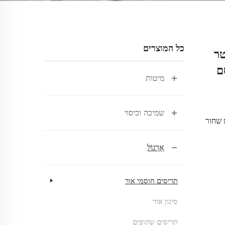
כל המוצרים
טר
ם
מיטות
שמיכה וכיסוי
 שחור
אָרְגוֹל
תריסים חוסמי אור
סינון אור
תריסים שקופים