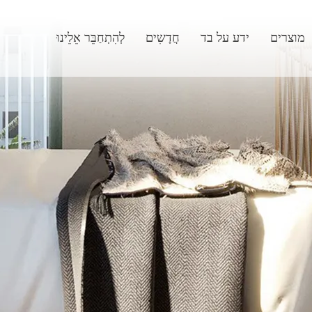
מוצרים
ידע על בד
חֲדָשִים
לְהִתְחַבֵּר אֵלֵינוּ