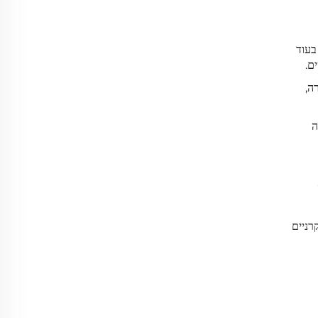
בעוד
ה,
ה
רניים