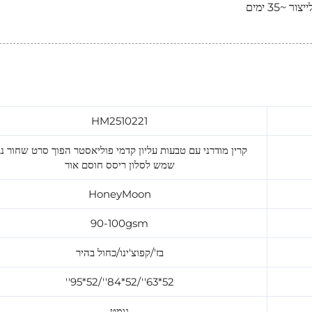
HM2510221
קרין מודרני עם טבעות עליון קדמי פוליאסטר הפוך סרט שחור נג
שמש לסלון ריסס חוסם אור
HoneyMoon
90-100gsm
בז'/קפוצ'ינו/כחול בהיר
52*63''/52*84''/52*95''
גומט