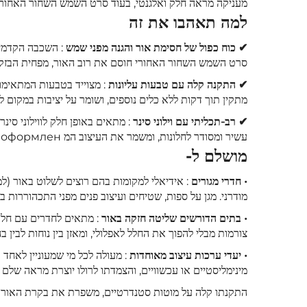
מעניקה מראה חלק ואלגנטי, בעוד סרט השמש השחור האחורי חו
למה תאהבו את זה
✔ כוח כפול של חסימת אור והגנה מפני שמש
: השכבה הקדמית
סרט השמש השחור האחורי חוסם את רוב האור, מפחית הבזק ומסנן קרני UV – שילוב של סגנון עם שליטה חזקה באור
✔ התקנה קלה עם טבעות עליונות
: מצוייד בטבעות המתאימו
מתקין תוך דקות ללא כלים נוספים, ושומר על יציבות במקום לא
✔ רב-תכליתי עם וילוני סינר
: מתאים באופן חלק לווילוני סי
עשיר ומסודר לחלונות, ומשמר את העיצוב המ оформлен של הלiving room.
מושלם ל-
• חדרי מגורים
: אידיאלי למקומות בהם רוצים לשלוט באור (למ
מודרני. מגן על ספות, שטיחים ועיצוב פנים מפני התכהוררות בשל UV ומבטיח פרטיות במהלך ה
• בתים הדורשים שליטה חזקה באור
: מתאים לחדרים עם חלו
צורמות מבלי להפוך את החלל לאפלולי, ומאזן בין נוחות לבין בה
• יעדי ערכות עיצוב מאוחדות
: מעולה לכל מי שמעוניין לאחד 
מינימליסטיים או עכשוויים, והצמדתו לרולו יוצרת מראה שלם ל
התקנתו קלה על מוטות סטנדרטיים, משפרת את בקרת האור (בע