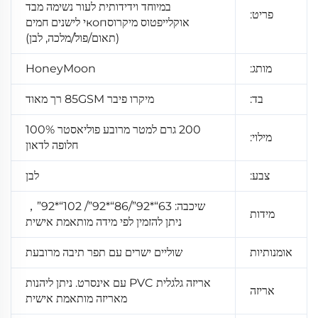
במיוחד וידידותית לעור נשימה מבד
פריט:
אוקלייפטוס מיקרוסкопי לישנים חמים
(תאום/פול/מלכה, לבן)
מותג:
HoneyMoon
בד:
מיקרו פיבר 85GSM רך מאוד
200 גרם למטר מרובע פוליאסטר 100%
מילוי:
חלופה לדאון
צבע:
לבן
שיכבה: 63“*92”/86“*92”/ 102“*92”，
מידות
ניתן להזמין לפי מידה מותאמת אישית
אומנותיות
שוליים ישרים עם תפר תיבה מרובעת
אריזה גלגלית PVC עם אינסרט. ניתן ליהנות
אריזה
מאריזה מותאמת אישית