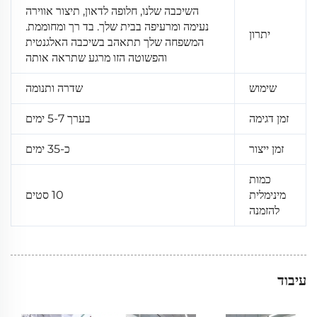
השיכבה שלנו, חלופה לדאון, תיצור אווירה
נעימה ומרעיפה בבית שלך. בד רך ומחוממת.
יתרון
המשפחה שלך תתאהב בשיכבה האלגנטית
והפשוטה הזו מרגע שתראה אותה
שימוש
שדרה ותנומה
זמן דגימה
בערך 5-7 ימים
זמן ייצור
כ-35 ימים
כמות
מינימלית
10 סטים
להזמנה
עיבוד