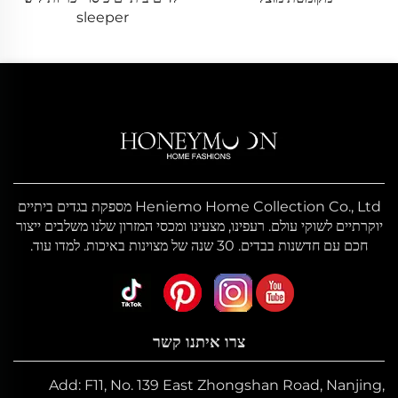
sleeper
Heniemo Home Collection Co., Ltd מספקת בגדים ביתיים
יוקרתיים לשוקי עולם. רעפינו, מצעינו ומכסי המזרון שלנו משלבים ייצור
חכם עם חדשנות בבדים. 30 שנה של מצוינות באיכות. למדו עוד.
צרו איתנו קשר
Add: F11, No. 139 East Zhongshan Road, Nanjing,