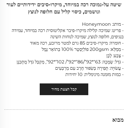
שיטה על-נמוכה רכה במיוחד, מיקרו-סיבים ידידותיים לעור
ונושמים, כיסוי קליל עם חלופה לנוצץ
- מותג: Honeymoon
- פריט: שמיכה קלילה מיקרו-פיבר אקליטוסית רכה במיוחד, עמידה
בנגיפים, חלופה לנוצץ, שמיכה לנוחות השינה
- חומרה: מיקרו-סיבים 85 גרם למטר מרובע, רכה מאוד
- מְמַלֵּא: 200gsm פוֹלִיֶּסְטֶר 100% בְּתוֹאַר נָמָל
- צֶבַע: לָבָן
- גֹּדֶל: שְׂמָכָה: 63“*92”/86“*92”/ 102“*92”, מְקַבֵּל גֹּדֶל מֻתָּכְנָן
- עֲשׂוּיָה: תָּפִירָה בְּשִׂפּוּר חֶרֶב עִם מְרַבְּעִים
- כמות מזמנה מינימלית: 10 יחידות
קבל הצעת מחיר
מבוא