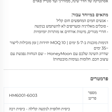
אסתטיקה של חדר שינה, ממודרני ועד סטייל פארם
מתאים במיוחד עבור:
• אנשים חמים המחפשים חום קליל
• סובלים מאלרגיה ומעדיפים לא להשתמש בנקשה
• חדרי מגורים, מיטות אורחים או מותרות יומיומיות
דגימות מוכנות ב-5-7 ימים | MOQ 10 יחידות | זמן מובילות לייצור
~35 ימים
שדרוג השינה שלכם עם HoneyMoon – שם הנוחות נפגשת עם
עיצוב חכם. חלומות נעימות מובטחות!
פרמטרים
מספר
HM6001-6003
פריט:
כיסית חלופית לנקשה קלילה - כיסית רכה