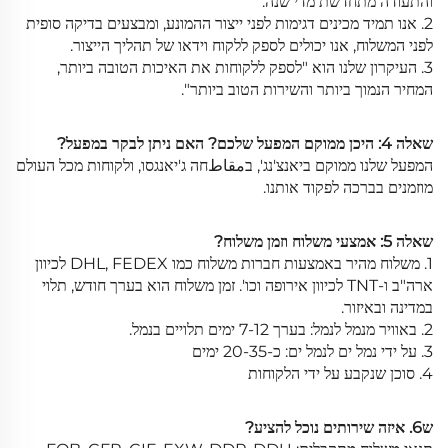
והתעודה מתחדשת מדי שנה.
2. אנו תמיד מכינים דגימות לפני ייצור ההמונע, ומבצעים בדיקה סופית
לפני המשלוח, אנו יכולים לספק ללקוח וידאו של תהליך הייצור.
3. העיקרון שלנו הוא "לספק ללקוחות את האיכות הטובה ביותר,
המחיר הנמוך ביותר והשירות הטוב ביותר".
שאלה 4: היכן ממוקם המפעל שלכם? האם ניתן לבקר במפעל?
המפעל שלנו ממוקם ביאנצ'נג', בمقاطחה ג'יאנגסו, ולקוחות מכל העולם
מוזמנים בברכה לפקוד אותנו.
שאלה 5: אמצעי משלוח וזמן משלוח?
1. משלוח מהיר באמצעות חברות משלוח כמו DHL, FEDEX לכיוון
ארה"ב ו-TNT לכיוון אירופה וכו'. זמן משלוח הוא בערך חודש, תלוי
במדינה ובאיזור.
2. באוויר מנמל לנמל: בערך 7-12 ימים תלויים בנמל.
3. על ידי נמל ים לנמל ים: כ-20-35 ימים
4. סוכן שנקבע על ידי הלקוחות
ש6. איזה שירותים נוכל להציע?