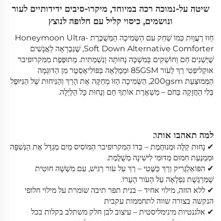
שיטה על-נמוכה רכה במיוחד, מיקרו-סיבים ידידותיים לעור
ונושמים, כיסוי קליל עם חלופה לנוצץ
חַווּ רַעֲוָוּת כְּמוֹ שְׁחַק עִם הַשְּׂמִיכָה הַמְּשֻׁכֶּרֶת Honeymoon Ultra-
Soft Down Alternative Comforter, שֶׁנִּבְרְאָה לַאֲנָשִׁים
שֶׁיְּשֵׁנִים חַם וְחוֹשְׁקִים בְּמִשְׁכָּה נָחוּתָה וְנִשְׁמַתִּית. מְתוּפֶּפֶת מִמִּקרופיבר
אוּקַליפְּטִי רַךְ לַעֹור 85GSM וּמְמֻלְאָה בְּפּוֹלִיאֶסְטֶר מִן הַדּוּגְמָה
הַמְּמוּצַּעַת 200gsm, הַשְּׂמִיכָה הַזּוֹ מְחַקָּה אֶת הָרַךְ וְהַנִּיחוּת שֶׁל הַנִּיּוּפֶל
בְּלִי הַחֲזָקָה בַּחֹם – מַשְׁאֶרֶת אוֹתְךָ חַם וְנָחוּת כָּל הַלַּיְלָה.
למה תאהבו אותו:
✔ נָחוּת קַלָּה וּמְנוּחֶמֶת – בְּדוֹ הַמִּקרופיבר הַמּוֹסִיס מַיִם מְגַדֵּל אֶת הַנְּשִׁפָּה
וּמְמַנַּעַת חִמּוּם מַדּוּמִּי לִישִׁינָה מְשֻׁלֶּמֶת.
✔ הִפּוֹאַלְגֶּרִיק וְרַךְ כַּשֶּׁטִי – רַךְ עַל עֹור רַגִּישׁ, עִם מִשְׁשָׁה חוּטִית
שֶׁמַּרְגֶּשֶׁת נִפְלָאָה עַל הָעֹור הָעָרוֹ.
✔ ללא הזזה, מילוי אחיד – בנית תפר תיבה שומרת על מילוי חלופי
הנקשה בצורה שווה לתחממות עקבית
✔ אלגנטיות מינימליסטית – עיצוב לבן חלק משתלב בקלות בכל