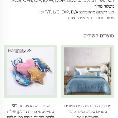
תנאי משלוח מתקבלים: FOB, CFR, CIF, EXW, DDP, DDU,
משלוח מהיר
סוגי תשלום מתקבלים: T/T, L/C, D/P, D/A וכו'.
שפות מדוברות: אנגלית, סינית.
מוצרים קשורים
מכסים מיטות צימוקים סטרים
שנת דבש מבצע חם 3D
סטרים סיניים מיקרופיבר
סטייליסטי כריות נוי לקן שילוח
מקומטת מוצל
ילדים ביתיים כיסויי כריות ליש