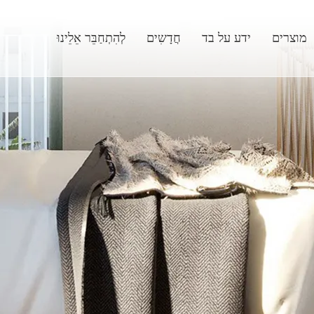
מוצרים
ידע על בד
חֲדָשִים
לְהִתְחַבֵּר אֵלֵינוּ