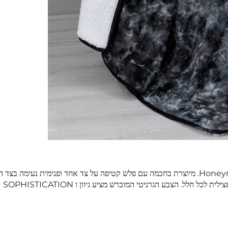
העטפו את עצמכם ברכות של עננים עם שעטפינו של Honeymoon. מיוצרת בחכמה עם פלש קטיפה על צד אחד ופנימית נעימה בצ
השעטת היוקרה הזו מציעה חום יוצא דופן תוך הוספת נגיעה אצילית לכל חלל. הצבע הגרניטי המוברש מציע גיוון ו SOPHISTICATION