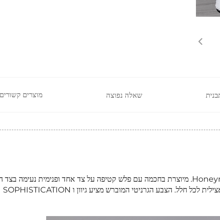
מוצרים קשורים
בנית
שאלה נפוצה
העטפו את עצמכם ברכות של עננים עם שעטפינו של Honeymoon. מיוצרת בחכמה עם פלש קטיפה על צד אחד ופנימית נעימה בצ
השעטת היוקרה הזו מציעה חום יוצא דופן תוך הוספת נגיעה אצילית לכל חלל. הצבע הגרניטי המוברש מציע גיוון ו SOPHISTICATION