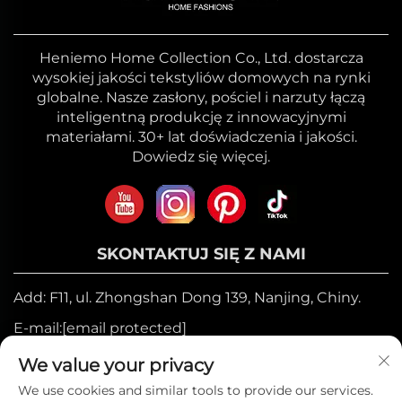
Heniemo Home Collection Co., Ltd. dostarcza
wysokiej jakości tekstyliów domowych na rynki
globalne. Nasze zasłony, pościel i narzuty łączą
inteligentną produkcję z innowacyjnymi
materiałami. 30+ lat doświadczenia i jakości.
Dowiedz się więcej.
SKONTAKTUJ SIĘ Z NAMI
Add: F11, ul. Zhongshan Dong 139, Nanjing, Chiny.
E-mail:
[email protected]
Telefon komórkowy:
+86-17327710449
We value your privacy
Tel.:
+86-025-84573776
We use cookies and similar tools to provide our services.