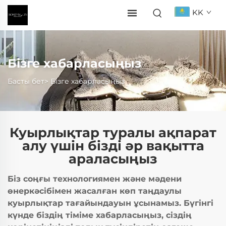
KK
Бізге хабарласыңыз
Басты бет>
Бізге хабарласыңыз
Куырлықтар туралы ақпарат
алу үшін бізді әр вақытта
араласыңыз
Біз соңғы технологиямен және мәдени
өнеркәсібімен жасалған көп таңдаулы
куырлықтар тағайындауын ұсынамыз. Бүгінгі
күнде біздің тіміме хабарласыңыз, сіздің