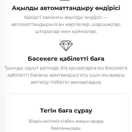
Ақылды автоматтандыру өндірісі
Қазіргі заманғы ақылды өндіріс —
автоматтандырылған көрпелер, шаршақтар,
шторалар мен қоймалар.
Бәсекеге қабілетті баға
Туынды зауыт ретінде, біз қонақтарға ең бәсекеге
қабілетті бағаны қамтамасыз ету үшін ең жақсы
жеткізу тізбегін жинақтадық.
Тегін баға сұрау
Біздің өкіліміз сізбен жақын арада
байланысады.