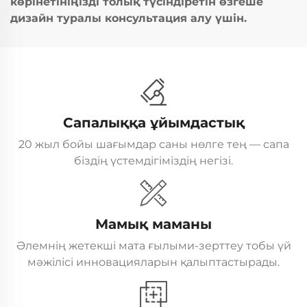
көрінетініңізді толық түсіндіретін өзгеше
дизайн туралы консультация алу үшін.
Сапалыққа ұйымдастық
20 жыл бойы шағымдар саны нөлге тең — сапа
біздің үстемдігіміздің негізі.
Мамық маманы
Әлемнің жетекші мата ғылыми-зерттеу тобы үй
мәжілісі инновацияларын қалыптастырады.