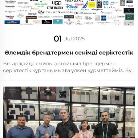
01
Jul 2025
Әлемдік брендтермен сенімді серіктестік
Біз әріқайда сыйлы әрі ойшыл брендермен
серіктестік құрғанымызға үлкен құрметтейміз. Бұл
серіктестіктер үй мәжелік мәжелері саласындағы
мүмкіндіктерді жаңарту мақсатында жоғары сапа
мен маңыздылығы...