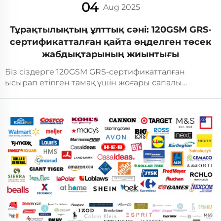
04
Aug 2025
Тұрақтылықтың ұлттық сәні: 120GSM GRS-
сертификатталған қайта өңделген төсек
жабдықтарының жиынтығы
Біз сіздерге 120GSM GRS-сертификатталған
ысырап етілген тамақ үшін жоғары сапалы
жамылғы жиынтығын ұсынамыз — ерекше
ыңғайлылық пен қоршаған ортаны қорғау
қиылысатын жерде.Сапа мен тұрақтылықты
бағалайтын талапқой сатып алушылар үшін
жасалған, бұл топтау өндірістің экологиялық
саналылығы мен сән мен сапаны қамтамасыз
ететін ұмтылысымызды көрсетеді...