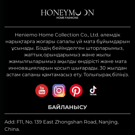
шешімдерімен таң қалдырды...
Heniemo Home Collection Co., Ltd. әлемдік
нарықтарға жоғары сапалы үй мата бұйымдарын
ұсынады. Біздің бейімделген шторларымыз,
жаттық орындарымыз және жылы
жамылғыларымыз ақылды өндірісті және мата
инновацияларын қосып шығарады. 30 жылдан
астам сапаны қамтамасыз ету. Толығырақ біліңіз.
БАЙЛАНЫСУ
Add: F11, No. 139 East Zhongshan Road, Nanjing,
China.