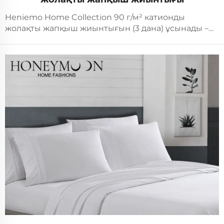
Heniemo Home Collection 90 г/м² катионды
жолақты жапқыш жиынтығын (3 дана) ұсынады –
бұл қазіргі заманлы дизайн мен күнделікті
ыңғайлылықтың үйлесімі. Көк және сұр түстердегі
әдемі жолақты өрнегі бар, бұл төсек жиынтығы
кез келген бөлмеге заманауи стилді әкеледі...