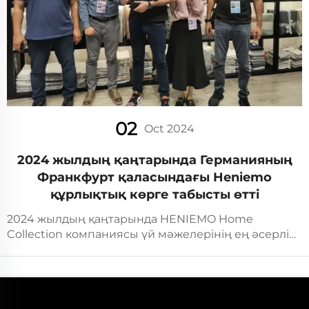
02
Oct 2024
2024 жылдың қаңтарында Германияның
Франкфурт қаласындағы Heniemo
құрлықтық көрге табысты өтті
2024 жылдың қаңтарында HENIEMO Home
Collection компаниясы үй мәжелерінің ең әсерлі
сауда ярмаркасы - Heimtextil-де тағы бір сәтті
қатысуын жасады. Біздің жаңа коллекцияларымыз
бүкіл әлемнен келген сатып алушыларды өзінің
ерекше шеберлігімен және шығармашылық