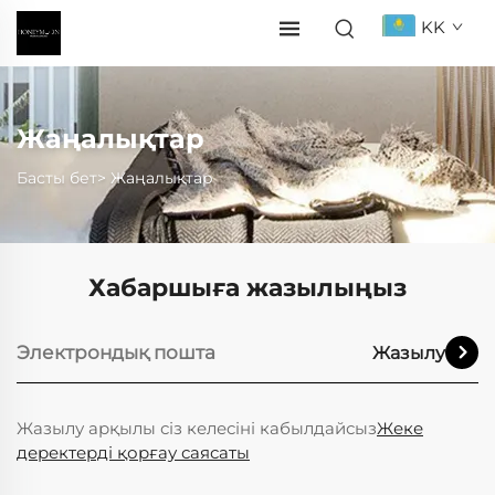
KK
Жаңалықтар
Басты бет>
Жаңалықтар
Хабаршыға жазылыңыз
Жазылу
Жазылу арқылы сіз келесіні кабылдайсыз
Жеке
деректерді қорғау саясаты