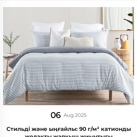
06
Aug 2025
Стильді және ыңғайлы: 90 г/м² катионды
жолақты жапқыш жиынтығы