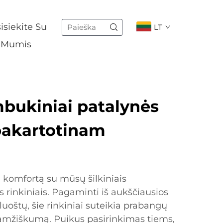
isiekite Su
LT
Mumis
mbukiniai patalynės
epakartotinam
 komfortą su mūsų šilkiniais
 rinkiniais. Pagaminti iš aukščiausios
oštų, šie rinkiniai suteikia prabangų
gaamžiškumą. Puikus pasirinkimas tiems,