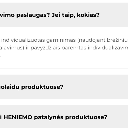
vimo paslaugas? Jei taip, kokias?
individualizuotas gaminimas (naudojant brėžinius)
lavimus) ir pavyzdžiais paremtas individualizavim
.
olaidų produktuose?
mi HENIEMO patalynės produktuose?