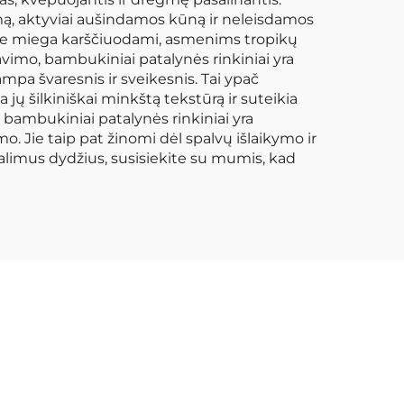
namams
mą, aktyviai aušindamos kūną ir neleisdamos
 kurie miega karščiuodami, asmenims tropikų
vimo, bambukiniai patalynės rinkiniai yra
ampa švaresnis ir sveikesnis. Tai ypač
ų šilkiniškai minkštą tekstūrą ir suteikia
 bambukiniai patalynės rinkiniai yra
. Jie taip pat žinomi dėl spalvų išlaikymo ir
galimus dydžius, susisiekite su mumis, kad