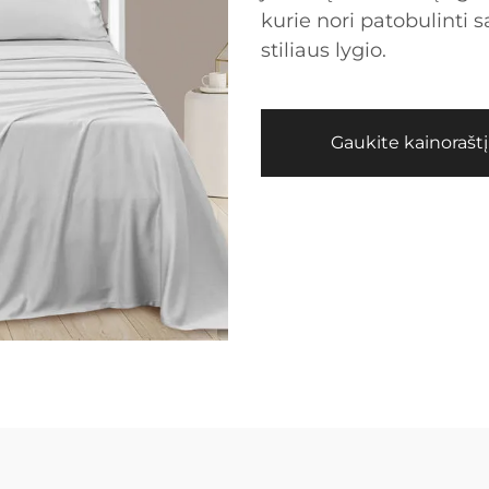
kurie nori patobulinti 
stiliaus lygio.
Gaukite kainoraštį