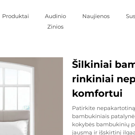
Produktai
Audinio
Naujienos
Sus
Zinios
Šilkiniai ba
rinkiniai n
komfortui
Patirkite nepakartotiną
bambukiniais patalynės
kokybės bambukinių plu
jausmą ir išskirtinį il