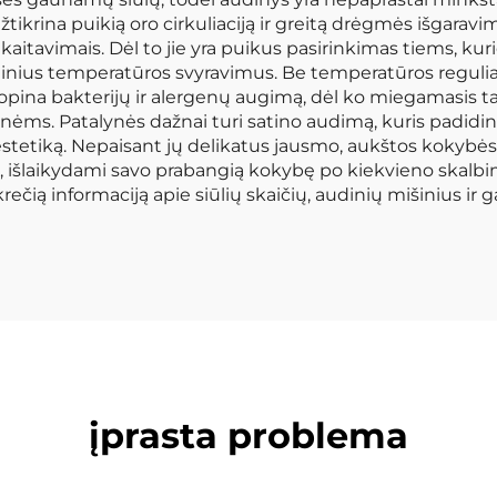
rina puikią oro cirkuliaciją ir greitą drėgmės išgaravi
prakaitavimais. Dėl to jie yra puikus pasirinkimas tiems,
ninius temperatūros svyravimus. Be temperatūros regulia
 slopina bakterijų ir alergenų augimą, dėl ko miegamasis t
ms. Patalynės dažnai turi satino audimą, kuris padidina j
estetiką. Nepaisant jų delikatus jausmo, aukštos kokybės
, išlaikydami savo prabangią kokybę po kiekvieno skalbimo
čią informaciją apie siūlių skaičių, audinių mišinius ir 
įprasta problema