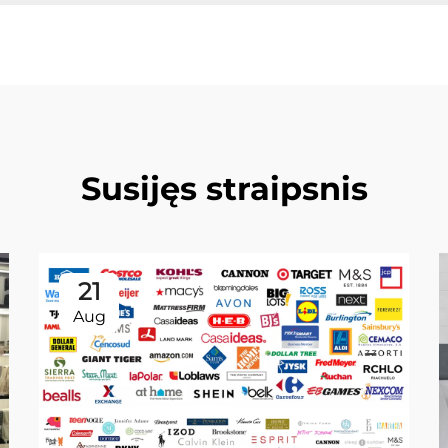
Susijęs straipsnis
21
Aug