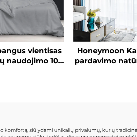
bangus vientisas
Honeymoon Ka
ų naudojimo 100
pardavimo natūr
skalbta lina ir
minkštos užuol
dvilnė aukštos
vienspalvės
bės kvėpuojanti
izoliuotos žie
ūrali antklodės
juodai užtemdi
komplektas
miegamojo lan
komfortą, siūlydami unikalių privalumų, kurių tradicinė m
ės gaunamų siūlų, todėl audinys yra nepaprastai minkšta