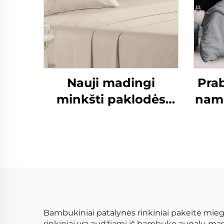
Nauji madingi
Pra
minkšti paklodės
nam
kaip medvilnė 90
% 
g/m² iš anksto
me
skalbti vienspalviai
koky
mikropluošto
nat
paklodžių rinkiniai
visai pačiai
Bambukiniai patalynės rinkiniai pakeitė miego 
rinkiniai yra audžiami iš bambuko augalų mas