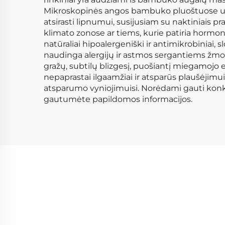
Mikroskopinės angos bambuko pluoštuose užtik
atsirasti lipnumui, susijusiam su naktiniais 
klimato zonose ar tiems, kurie patiria hormo
natūraliai hipoalergeniški ir antimikrobiniai,
naudinga alergijų ir astmos sergantiems žmonė
gražų, subtilų blizgesį, puošiantį miegamojo 
nepaprastai ilgaamžiai ir atsparūs plaušėjimui
atsparumo vyniojimuisi. Norėdami gauti konkre
gautumėte papildomos informacijos.