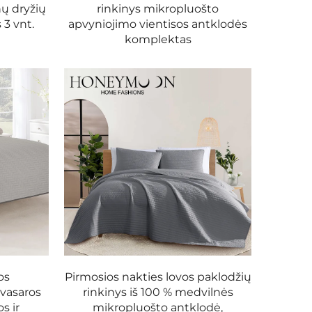
ų dryžių
rinkinys mikropluošto
3 vnt.
apvyniojimo vientisos antklodės
komplektas
i 30 metų patirtį, siūlome aukštos kokybės
ti namų patalynės komplektai ar individualūs
os
Pirmosios nakties lovos paklodžių
vasaros
rinkinys iš 100 % medvilnės
s ir
mikropluošto antklodė,