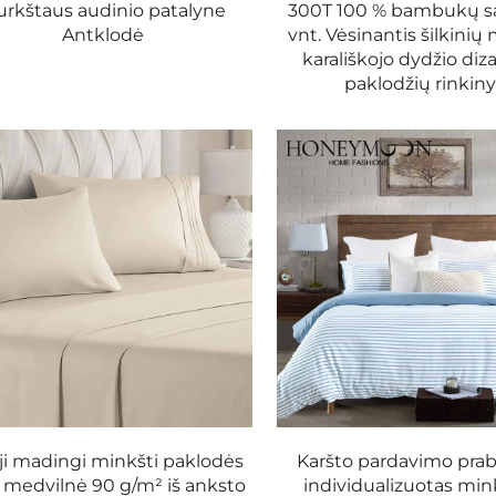
iuvinėjimai.
urkštaus audinio patalyne
300T 100 % bambukų sa
Antklodė
vnt. Vėsinantis šilkinių
inti tvirtą sukibimą.
karališkojo dydžio diz
paklodžių rinkin
s metus.
stiliaus galimybių.
aktūrą.
 užtikrina optimalų kaklo paramą.
ems miegantiesiems.
omis ir tekstūromis.
ji madingi minkšti paklodės
Karšto pardavimo pra
 medvilnė 90 g/m² iš anksto
individualizuotas min