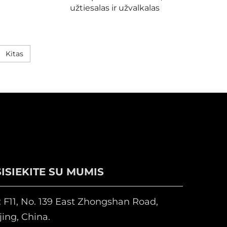
užtiesalas ir užvalkalas
Kitas
ISIEKITE SU MUMIS
 F11, No. 139 East Zhongshan Road,
ing, China.