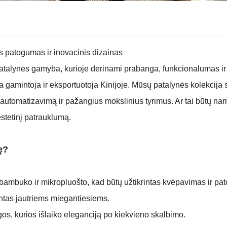
 patogumas ir inovacinis dizainas
lynės gamyba, kurioje derinami prabanga, funkcionalumas ir s
 gamintoja ir eksportuotoja Kinijoje. Mūsų patalynės kolekcija 
 automatizavimą ir pažangius mokslinius tyrimus. Ar tai būt
stetinį patrauklumą.
ę?
 bambuko ir mikropluošto, kad būtų užtikrintas kvėpavimas ir p
antas jautriems miegantiesiems.
gos, kurios išlaiko eleganciją po kiekvieno skalbimo.