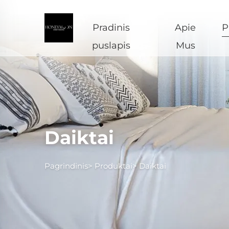
Pradinis
Apie
P
puslapis
Mus
Daiktai
Pagrindinis>
Produktai
>
Daiktai