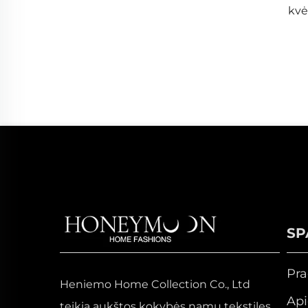
kvė
SP
Pra
Heniemo Home Collection Co., Ltd
Ap
teikia aukštos kokybės namų tekstiles