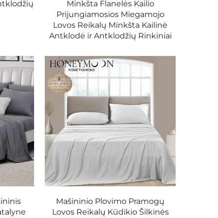
tklodžių
Minkšta Flanelės Kailio
Prijungiamosios Miegamojo
Lovos Reikalų Minkšta Kailinė
Antklodė ir Antklodžių Rinkiniai
ninis
Mašininio Plovimo Pramogų
atalyne
Lovos Reikalų Kūdikio Šilkinės