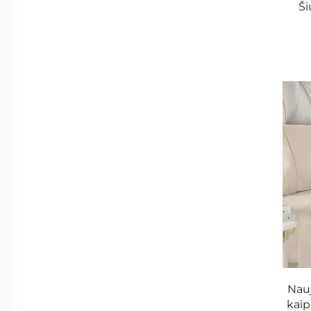
- Elegantiški dizainai – vienspalvis, raštais ir išs
Ši
- Paslėptos užtrauktukai ir sagos uždarymui užtikr
- Mašininio plovimo atsparus ir neblunkantis.
4. Antklodės
- Kvėpuojantis ir lengvas, tinkamas naudoti visu
- Dvipusiai naudojami dizainai, kad būtų daugiau 
- Rankomis siūti detalės, kad suteiktų prabangų f
5. Pagalvės ir pagalvėlių
- Minkštinės putos, pūkai ir mikropluošto įdėklai
- Vėsinančios gelio priemaišos pagalvės karšti
- Dekoratyviniai pagalvėlės su madingomis spalv
Nau
kaip