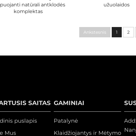
puojanti natūrali antklodės
užuolaidos
komplektas
Ankstesnis
1
2
ARTUSIS SAITAS
GAMINIAI
SUS
dinis puslapis
Patalynė
Add:
Nanj
ie Mus
Klaidžiojantys ir Mėtymo