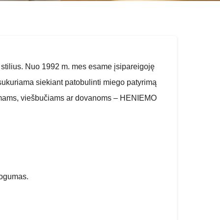
tilius. Nuo 1992 m. mes esame įsipareigoję
sukuriama siekiant patobulinti miego patyrimą
ų namams, viešbučiams ar dovanoms – HENIEMO
atogumas.