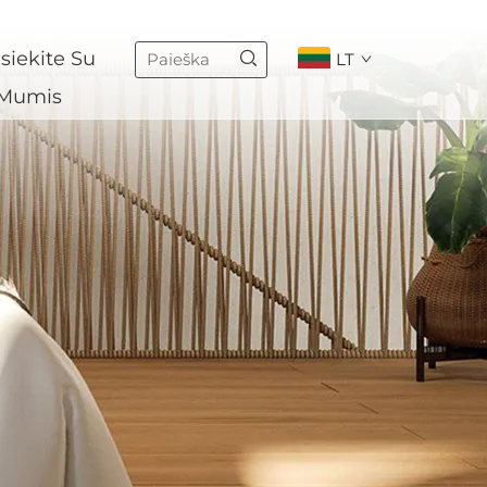
siekite Su
LT
Mumis