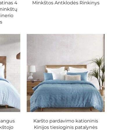
tinas 4
Minkštos Antklodės Rinkinys
 minkštų
ainerio
ys
bangus
Karšto pardavimo kationinis
kštojo
Kinijos tiesioginis patalynės