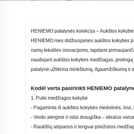
HENIEMO patalynės kolekcija – Aukštos kokybės
HENIEMO mes didžiuojamės aukštos kokybės pata
namų tekstilės inovacijoms, tapdami pirmaujančia
naudojant aukštos kokybės medžiagas, protingą
patalynė užtikrina minkštumą, ilgaamžiškumą ir e
Kodėl verta pasirinkti HENIEMO patalyn
1. Puiki medžiagos kokybė
- Pagaminta iš aukštos kokybės medvilnės, lino,
- Veido alerginė ir odai draugiška – idealus vari
- Raukšlių atsparios ir lengvai priežiūros medžia