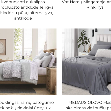
kvėpuojanti eukalipto
Vnt Namų Miegamojo An
 greitas tarptautinis pristatymas.
ropluošto antklodė, lengva
Rinkinys
klodė su pūkų alternatyva,
antklodė
ai su 200–1000 siūlų tankiu.
ems miego pageidavimams.
colų.
ku, šilku ar mikropluoštu.
 netolygaus pildymo.
buklingas namų patogumo
MEDAUSIOLOVO Maši
tklodžių rinkiniai CozyLux
skalbimas viešbučių p