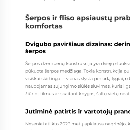
Šerpos ir fliso apsiaustų pr
komfortas
Dvigubo paviršiaus dizainas: derin
šerpos
Šerpos džemperių konstrukcija yra dviejų sluoksnių
pūkuota šerpos medžiaga. Tokia konstrukcija puik
visiškai skirtingai – vienas slysta per odą lygiai, o 
naudojamas sujungimo siūlės siuvimas, kuris ilgaini
žiūrint filmus ar skaitant knygas, šaltų vietų neat
Jutiminė patirtis ir vartotojų pra
Neseniai atlikto 2023 metų apklausa nagrinėjo, 