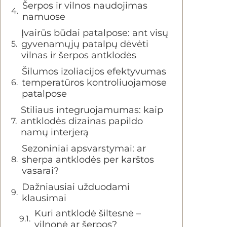
Šerpos ir vilnos naudojimas
namuose
Įvairūs būdai patalpose: ant visų
gyvenamųjų patalpų dėvėti
vilnas ir šerpos antklodės
Šilumos izoliacijos efektyvumas
temperatūros kontroliuojamose
patalpose
Stiliaus integruojamumas: kaip
antklodės dizainas papildo
namų interjerą
Sezoniniai apsvarstymai: ar
sherpa antklodės per karštos
vasarai?
Dažniausiai užduodami
klausimai
Kuri antklodė šiltesnė –
vilnonė ar šerpos?