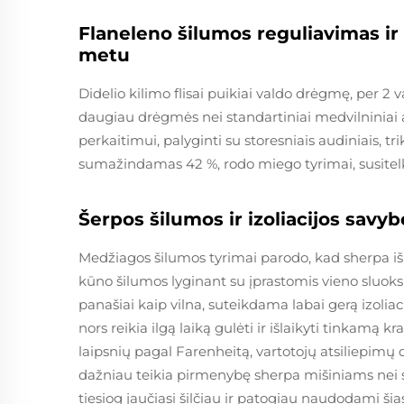
Flaneleno šilumos reguliavimas ir
metu
Didelio kilimo flisai puikiai valdo drėgmę, per 
daugiau drėgmės nei standartiniai medvilniniai 
perkaitimui, palyginti su storesniais audiniais,
sumažindamas 42 %, rodo miego tyrimai, susitelki
Šerpos šilumos ir izoliacijos savy
Medžiagos šilumos tyrimai parodo, kad sherpa iš
kūno šilumos lyginant su įprastomis vieno sluoks
panašiai kaip vilna, suteikdama labai gerą izolia
nors reikia ilgą laiką gulėti ir išlaikyti tinkam
laipsnių pagal Farenheitą, vartotojų atsiliepim
dažniau teikia pirmenybę sherpa mišiniams ne
tiesiog jaučiasi šilčiau ir patogiau naudodami ši