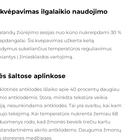
 kvėpavimas ilgalaikio naudojimo
2 valandų žiūrėjimo sesijas nuo kūno nukreipdami 30 %
apdangalai. Šis kvėpavimas užkerta kelią
 trikdymus sukeliančius temperatūros reguliavimus
antys į žiniasklaidos vartojimą.
bės šaltose aplinkose
klotinės antklodės išlaiko apie 40 procentų daugiau
nio antklodėmis. Stora, minkšta tekstūra veikia
ciją, nesunkindama antklodės. Tai yra svarbu, kai kam
ą kraujo tekėjimą. Kai temperatūra nukrenta žemiau 68
ų duomenys rodo, kad žmonės beveik trečiu kartu
i standartinėms akrilo antklodėms. Dauguma žmonių
as storesnes medžiagas.