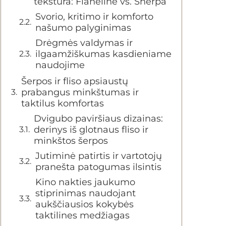
tekstūra: Flanelinė vs. Sherpa
Svorio, kritimo ir komforto
našumo palyginimas
Drėgmės valdymas ir
ilgaamžiškumas kasdieniame
naudojime
Šerpos ir fliso apsiaustų
prabangus minkštumas ir
taktilus komfortas
Dvigubo paviršiaus dizainas:
derinys iš glotnaus fliso ir
minkštos šerpos
Jutiminė patirtis ir vartotojų
pranešta patogumas ilsintis
Kino nakties jaukumo
stiprinimas naudojant
aukščiausios kokybės
taktilines medžiagas