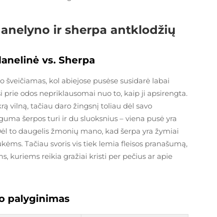
flanelyno ir sherpa antklodžių
lanelinė vs. Sherpa
uvo šveičiamas, kol abiejose pusėse susidarė labai
 prie odos nepriklausomai nuo to, kaip ji apsirengta.
rą vilną, tačiau daro žingsnį toliau dėl savo
uma šerpos turi ir du sluoksnius – viena pusė yra
i. Dėl to daugelis žmonių mano, kad šerpa yra žymiai
kėms. Tačiau svoris vis tiek lemia fleisos pranašumą,
s, kuriems reikia gražiai kristi per pečius ar apie
mo palyginimas