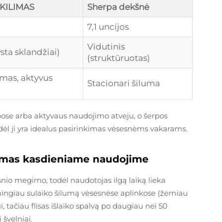
 KILIMAS
Sherpa dekšnė
7,1 uncijos
Vidutinis
sta sklandžiai)
(struktūruotas)
imas, aktyvus
Stacionari šiluma
ose arba aktyvaus naudojimo atveju, o šerpos
dėl ji yra idealus pasirinkimas vėsesnėms vakarams.
umas kasdieniame naudojime
nio megimo, todėl naudotojas ilgą laiką lieka
smingiau sulaiko šilumą vėsesnėse aplinkose (žemiau
 tačiau flisas išlaiko spalvą po daugiau nei 50
 švelniai.