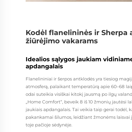
Kodėl flanelininės ir Sherpa
žiūrėjimo vakarams
Idealios sąlygos jaukiam vidiniam
apdangalais
Flanelininiai ir šerpos antklodės yra tiesiog magij
atmosferą, palaikant temperatūrą apie 60–68 la
odai suteikia visiškai kitokį jausmą po ilgų vala
„Home Comfort“, beveik 8 iš 10 žmonių jautėsi lab
jaukiais apdangalais. Tai veikia taip gerai todėl, k
pakankamai šilumos, leidžiant žmonėms laisvai judė
toje pačioje sėdynėje.