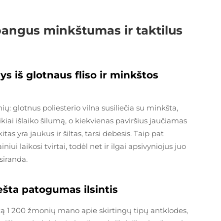
abangus minkštumas ir taktilus
ys iš glotnaus fliso ir minkštos
: glotnus poliesterio vilna susiliečia su minkšta,
iai išlaiko šilumą, o kiekvienas paviršius jaučiamas
kitas yra jaukus ir šiltas, tarsi debesis. Taip pat
ui laikosi tvirtai, todėl net ir ilgai apsivyniojus juo
siranda.
nešta patogumas ilsintis
ką 1 200 žmonių mano apie skirtingų tipų antklodes,