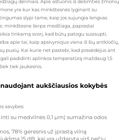
edžiagų deriniais. Apie aštuonis iš dešimties žmonių
omone yra kur kas minkštesnės lyginant su
tingumas slypi tame, kaip jos sujungia lengvas
e, minkštesne šerpa medžiaga, paprastai
eikia tinkamą svorį, kad būtų patogu susisupti,
a apie tai, kaip apsivyniojus viena iš šių antkločių,
isų pusių. Kai kurie net pastebi, kad prasėdėjus ant
ų gali padidinti aplinkos temperatūrą maždaug 1,5
iek tiek jaukesnis.
 naudojant aukščiausios kokybės
es savybes:
ginti su medvilnės 0,1 μm) sumažina odos
mos, 78% geresnis už įprastą vilną
iukšmą 15 dB, kai yra uždaryta virš pečių