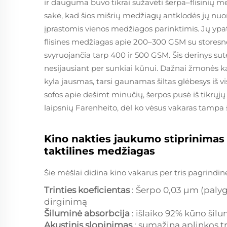
ir dauguma buvo tikrai sužavėti šerpa–flisinių m
sakė, kad šios mišrių medžiagų antklodės jų nu
įprastomis vienos medžiagos parinktimis. Jų ypa
flisines medžiagas apie 200–300 GSM su storesn
svyruojančia tarp 400 ir 500 GSM. Šis derinys sut
nesijausiant per sunkiai kūnui. Dažnai žmonės kalb
kyla jausmas, tarsi gaunamas šiltas glėbesys iš v
sofos apie dešimt minučių, šerpos pusė iš tikrųj
laipsnių Farenheito, dėl ko vėsus vakaras tampa š
Kino nakties jaukumo stiprinimas
taktilines medžiagas
Šie mėšlai didina kino vakarus per tris pagrindin
Trinties koeficientas
: Šerpo 0,03 μm (paly
dirginimą
Šiluminė absorbcija
: išlaiko 92% kūno šilu
Akustinis slopinimas
: sumažina aplinkos tr