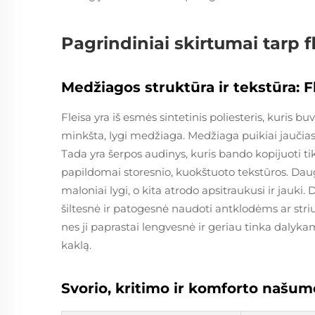
Pagrindiniai skirtumai tarp 
Medžiagos struktūra ir tekstūra: F
Fleisa yra iš esmės sintetinis poliesteris, kuris b
minkšta, lygi medžiaga. Medžiaga puikiai jaučiasi
Tada yra šerpos audinys, kuris bando kopijuoti tik
papildomai storesnio, kuokštuoto tekstūros. Daug
maloniai lygi, o kita atrodo apsitraukusi ir jauk
šiltesnė ir patogesnė naudoti antklodėms ar striu
nes ji paprastai lengvesnė ir geriau tinka dalykam
kaklą.
Svorio, kritimo ir komforto našu