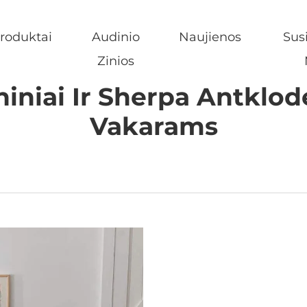
roduktai
Audinio
Naujienos
Susi
Zinios
niniai Ir Sherpa Antklo
Vakarams