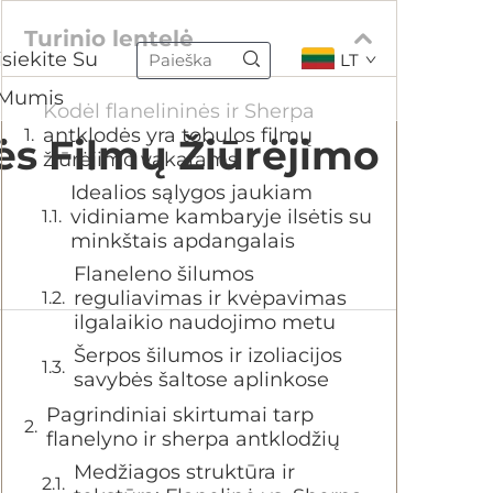
Turinio lentelė
siekite Su
LT
Mumis
Kodėl flanelininės ir Sherpa
antklodės yra tobulos filmų
dės Filmų Žiūrėjimo
žiūrėjimo vakarams
Idealios sąlygos jaukiam
vidiniame kambaryje ilsėtis su
minkštais apdangalais
Flaneleno šilumos
reguliavimas ir kvėpavimas
ilgalaikio naudojimo metu
Šerpos šilumos ir izoliacijos
savybės šaltose aplinkose
Pagrindiniai skirtumai tarp
flanelyno ir sherpa antklodžių
Medžiagos struktūra ir