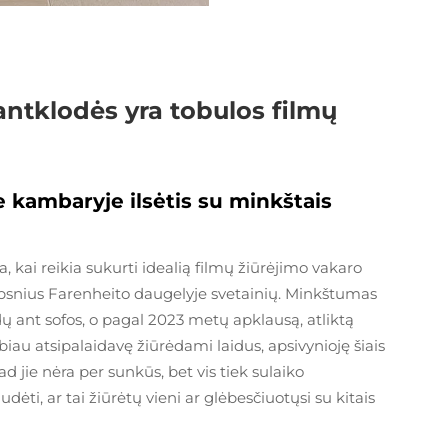
 antklodės yra tobulos filmų
e kambaryje ilsėtis su minkštais
a, kai reikia sukurti idealią filmų žiūrėjimo vakaro
ipsnius Farenheito daugelyje svetainių. Minkštumas
ndų ant sofos, o pagal 2023 metų apklausą, atliktą
iau atsipalaidavę žiūrėdami laidus, apsivynioję šiais
ad jie nėra per sunkūs, bet vis tiek sulaiko
ti, ar tai žiūrėtų vieni ar glėbesčiuotųsi su kitais