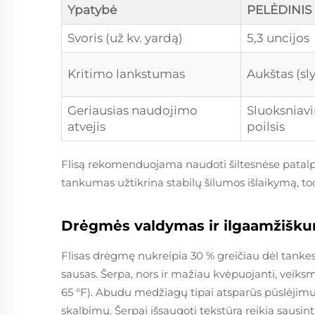
Ypatybė
PELĖDINIS
Svoris (už kv. yardą)
5,3 uncijos
Kritimo lankstumas
Aukštas (sly
Geriausias naudojimo
Sluoksniav
atvejis
poilsis
Flisą rekomenduojama naudoti šiltesnėse patalp
tankumas užtikrina stabilų šilumos išlaikymą, to
Drėgmės valdymas ir ilgaamžišk
Flisas drėgmę nukreipia 30 % greičiau dėl tankes
sausas. Šerpa, nors ir mažiau kvėpuojanti, veik
65 °F). Abudu medžiagų tipai atsparūs pūslėjimui,
skalbimų. Šerpai išsaugoti tekstūrą reikia sausinti