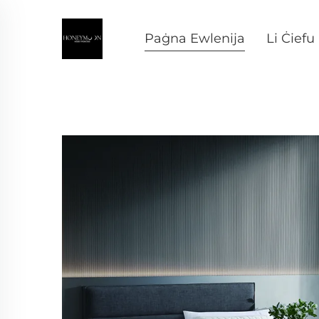
Paġna Ewlenija
Li Ċiefu