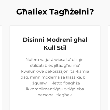
Għaliex Tagħżelni?
Disinni Modreni għal
Kull Stil
Noferu varjetà wiesa ta' dizajni
stiliżati biex jiltaqgħu ma'
kwalunkwe dekorazzjoni tal-kamra
daq, minn moderna sa klassika, billi
jiżguraw li l-letto f'bagħża
ikkomplimentiġġu t-tiġġieba
personali tiegħek.