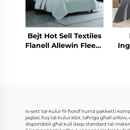
Bejt Hot Sell Textiles
Flanell Allewin Fleecy
Ing
Muffa Doppju Użu
Ko
Kiri u Kuffija Plush
Sherpa Sets
Is-sett tal-kulur fil-ħorof huma pakketti kompl
jaqbel, fuq tal-kulur kbir, taħriġa għall-pillo
disponibbli għal kull daqs standard tal-matere