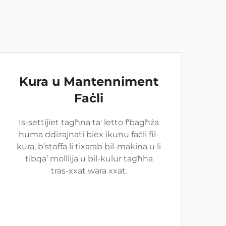
Kura u Mantenniment
Faċli
Is-settijiet tagħna ta' letto f'bagħża
huma ddizajnati biex ikunu faċli fil-
kura, b’stoffa li tixarab bil-makina u li
tibqa’ molllija u bil-kulur tagħha
tras-xxat wara xxat.