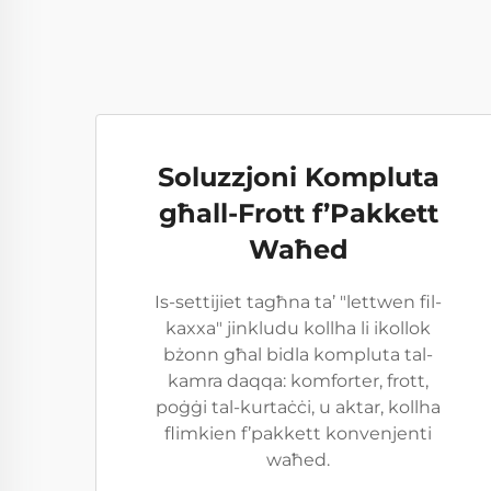
Soluzzjoni Kompluta
għall-Frott f’Pakkett
Waħed
Is-settijiet tagħna ta’ "lettwen fil-
kaxxa" jinkludu kollha li ikollok
bżonn għal bidla kompluta tal-
kamra daqqa: komforter, frott,
poġġi tal-kurtaċċi, u aktar, kollha
flimkien f’pakkett konvenjenti
waħed.