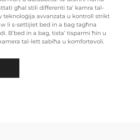
tati għal stili differenti ta' kamra tal-
teknoloġija avvanzata u kontroll strikt
w li s-settijiet bed in a bag tagħna
di. B’bed in a bag, tista’ tisparmi ħin u
 kamera tal-lett sabiħa u komfortevoli.