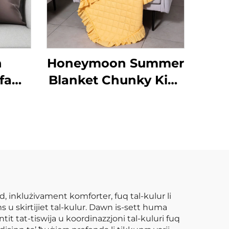
n
Honeymoon Summer
fa
Blanket Chunky Kids
 Luxe
Polyester Newborns
rt
Christmas Throw
Queen Size Baby
Throw Blanket with
Ruffle
d, inklużivament komforter, fuq tal-kulur li
ms u skirtijiet tal-kulur. Dawn is-sett huma
it tat-tiswija u koordinazzjoni tal-kuluri fuq