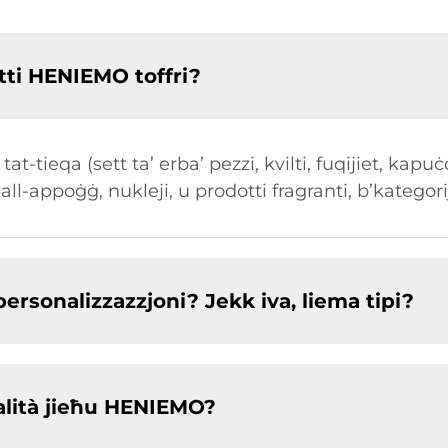
otti HENIEMO toffri?
at-tieqa (sett ta’ erba’ pezzi, kvilti, fuqijiet, kapuċ
ħall-appoġġ, nukleji, u prodotti fragranti, b’kategori
ersonalizzazzjoni? Jekk iva, liema tipi?
walità jieħu HENIEMO?