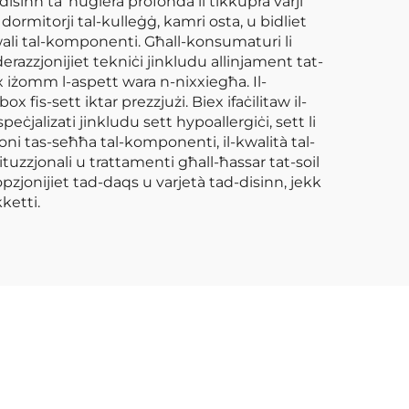
isinn ta’ ħuġiera profonda li tikkupra varji
 dormitorji tal-kulleġġ, kamri osta, u bidliet
ali tal-komponenti. Għall-konsumaturi li
derazzjonijiet tekniċi jinkludu allinjament tat-
iex iżomm l-aspett wara n-nixxiegħa. Il-
fis-sett iktar prezzjużi. Biex ifaċilitaw il-
eċjalizati jinkludu sett hypoallergiċi, sett li
joni tas-seħħa tal-komponenti, il-kwalità tal-
stituzzjonali u trattamenti għall-ħassar tat-soil
opzjonijiet tad-daqs u varjetà tad-disinn, jekk
ketti.