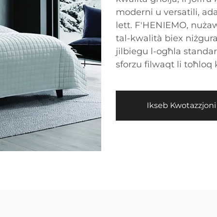
moderni u versatili, adat
lett. F'HENIEMO, nużaw 
tal-kwalità biex niżgura
jilbiegu l-ogħla standar
sforzu filwaqt li toħloq
Ikseb Kwotazzjoni