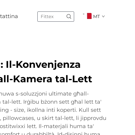
tattina
MT
: Il-Konvenjenza
ll-Kamera tal-Lett
huwa s-soluzzjoni ultimate għall-
al-lett. Irġibu bżonn sett għal lett ta'
ng - size, ikollna inti koperti. Kull sett
 pillowcases, u skirt tal-lett, li jipprovdu
stitwixxi lett. Il-materjali huma ta'
u komfort u durabbiltà. Id-disinni huma