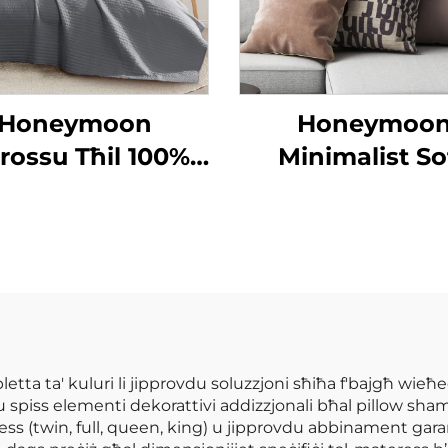
Honeymoon
Honeymoo
rossu Tħil 100%
Minimalist So
tun Mikrofibra
Throw Pillows -
Komforter
Velvet Comfo
Bedspread &
Coverlets
etta ta' kuluri li jipprovdu soluzzjoni sħiħa f'bajgħ wieħe
w, u spiss elementi dekorattivi addizzjonali bħal pillow sha
ss (twin, full, queen, king) u jipprovdu abbinament garant