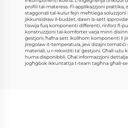
il-komponenti kollha. L-ingegnerija tinkludi d-
profili tal-materess. Fl-applikazzjoni prattika, 
staggonali tal-kulur fejn meħtieġa soluzzjon
jikkunsidraw il-budżet, dawn is-sett ipprovdaw s
tiswija fuq komponenti differenti, rinforz fl-pu
konstruzzjoni tal-komforter varja minn disinni b
ġestjoni, ħafna sett ikollhom komponenti li jini
jiregolaw it-temperatura, jew dizajni tematiċi 
materiali, u r-rekwiżiti ta’ ġestjoni. Għall-użu 
huma disponibbli. Għal informazzjoni dettaljata
jogħġbok ikkuntattja t-team tagħna għall-servi