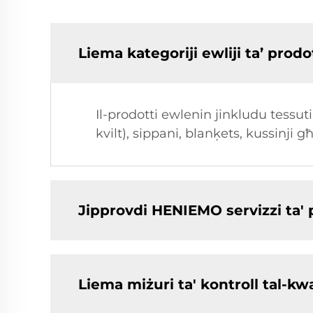
Liema kategoriji ewliji ta’ prod
Il-prodotti ewlenin jinkludu tessuti t
kvilt), sippani, blanķets, kussinji g
Jipprovdi HENIEMO servizzi ta' p
Liema miżuri ta' kontroll tal-k