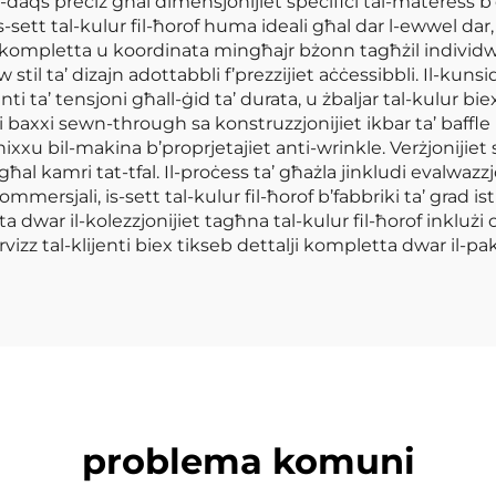
daqs preċiż għal dimensjonijiet speċifiċi tal-materess b’d
is-sett tal-kulur fil-ħorof huma ideali għal dar l-ewwel dar,
i kompletta u koordinata mingħajr bżonn tagħżil individw
til ta’ dizajn adottabbli f’prezzijiet aċċessibbli. Il-kunsi
nti ta’ tensjoni għall-ġid ta’ durata, u żbaljar tal-kulur b
axxi sewn-through sa konstruzzjonijiet ikbar ta’ baffle box 
xxu bil-makina b’proprjetajiet anti-wrinkle. Verżjonijiet sp
għal kamri tat-tfal. Il-proċess ta’ għażla jinkludi evalwazz
kommersjali, is-sett tal-kulur fil-ħorof b’fabbriki ta’ grad i
 dwar il-kolezzjonijiet tagħna tal-kulur fil-ħorof inklużi 
zz tal-klijenti biex tikseb dettalji kompletta dwar il-pak
problema komuni