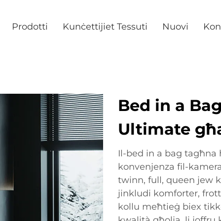
Prodotti
Kunċettijiet Tessuti
Nuovi
Kon
Bed in a Bag
Ultimate għa
Il-bed in a bag tagħna 
konvenjenza fil-kamera t
twinn, full, queen jew ki
jinkludi komforter, frott,
kollu meħtieġ biex tikko
kwalità għolja, li joffr