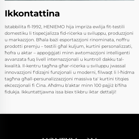
Ikkontattina
Istabbilita fl-1992, HENIEMO hija impriża ewlija fit-testili
domestiku li tispeċjalizza fid-riċerka u sviluppu, produzzjoni
u markazzjon. Bħala bażi esportazzjoni rinominata, noffru
prodotti premju – testili għal kuljum, kurtini personalizzati,
ħofra u aktar – appoġġjati minn awtomazzjoni intelligenti
avvanzata fuq livell internazzjonali u kuntroll dakku tal-
kwalità. Il-kentru tagħna għar-riċerka u sviluppu jwassal
innovazzjoni f'dizajni funzjonali u moderni, filwaqt li l-ħidma
tagħna għall-persunalizzazzjoni massiva ta' kurtini titqies
ekċezzjonali fi Ċina. Aħdmu b’aktar minn 100 pajjiż b’fiha
fidukja. Ikkuntattjawna issa biex tikbru iktar dettalji!