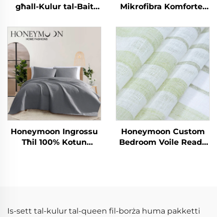
għall-Kulur tal-Bait
Mikrofibra Komforter
Miracolusi CozyLux
Esti Blanket
Seersucker Bedding
Bedspread & Coverlets
Set
Honeymoon Ingrossu
Honeymoon Custom
Tħil 100% Kotun
Bedroom Voile Ready
Mikrofibra Komforter
Made Curtains &
Bedspread & Coverlets
Drapes Living Room
Grommet Sheer
Window Curtain for
Home
Is-sett tal-kulur tal-queen fil-borża huma pakketti