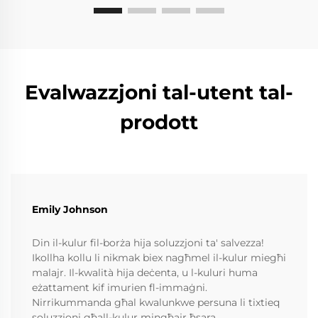
Evalwazzjoni tal-utent tal-
prodott
Emily Johnson
Din il-kulur fil-borża hija soluzzjoni ta' salvezza!
Ikollha kollu li nikmak biex nagħmel il-kulur miegħi
malajr. Il-kwalità hija deċenta, u l-kuluri huma
eżattament kif imurien fl-immaġni.
Nirrikummanda għal kwalunkwe persuna li tixtieq
soluzzjoni għall-kulur mingħajr ħsara.