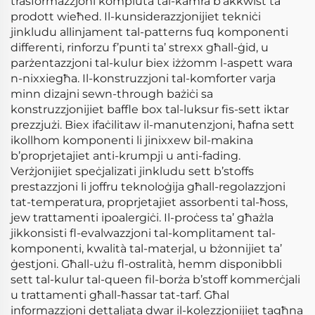
trasformazzjoni kompluta tal-kamra b’akkwist ta’
prodott wieħed. Il-kunsiderazzjonijiet tekniċi
jinkludu allinjament tal-patterns fuq komponenti
differenti, rinforzu f’punti ta’ strexx għall-ġid, u
parżentazzjoni tal-kulur biex iżżomm l-aspett wara
n-nixxiegħa. Il-konstruzzjoni tal-komforter varja
minn dizajni sewn-through bażiċi sa
konstruzzjonijiet baffle box tal-luksur fis-sett iktar
prezzjużi. Biex ifaċilitaw il-manutenzjoni, ħafna sett
ikollhom komponenti li jinixxew bil-makina
b’proprjetajiet anti-krumpji u anti-fading.
Verżjonijiet speċjalizati jinkludu sett b’stoffs
prestazzjoni li joffru teknoloġija għall-regolazzjoni
tat-temperatura, proprjetajiet assorbenti tal-ħoss,
jew trattamenti ipoalergiċi. Il-proċess ta’ għażla
jikkonsisti fl-evalwazzjoni tal-komplitament tal-
komponenti, kwalità tal-materjal, u bżonnijiet ta’
ġestjoni. Għall-użu fl-ostralità, hemm disponibbli
sett tal-kulur tal-queen fil-borża b’stoff kommerċjali
u trattamenti għall-ħassar tat-tarf. Għal
informazzjoni dettaljata dwar il-kolezzjonijiet tagħna