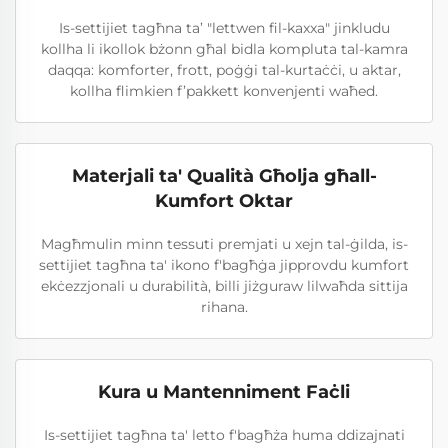
Is-settijiet tagħna ta’ "lettwen fil-kaxxa" jinkludu
kollha li ikollok bżonn għal bidla kompluta tal-kamra
daqqa: komforter, frott, poġġi tal-kurtaċċi, u aktar,
kollha flimkien f’pakkett konvenjenti waħed.
Materjali ta' Qualità Għolja għall-
Kumfort Oktar
Magħmulin minn tessuti premjati u xejn tal-ġilda, is-
settijiet tagħna ta' ikono f'bagħġa jipprovdu kumfort
ekċezzjonali u durabilità, billi jiżguraw lilwaħda sittija
rihana.
Kura u Mantenniment Faċli
Is-settijiet tagħna ta' letto f'bagħża huma ddizajnati