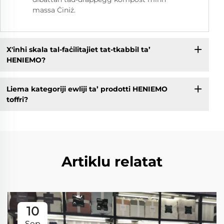
massa Ċiniż.
X'inhi skala tal-faċilitajiet tat-tkabbil ta’
HENIEMO?
Liema kategoriji ewliji ta’ prodotti HENIEMO
toffri?
Artiklu relatat
10
Sep