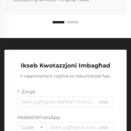
Ikseb Kwotazzjoni Imbagħad
Ir-rappreżentant tagħna se jikkuntattjek ħajt.
Email
0/100
Mobbli/WhatsApp
Code
0/100