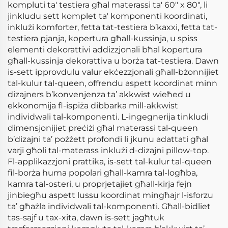
kompluti ta' testiera għal materassi ta' 60" x 80", li
jinkludu sett komplet ta' komponenti koordinati,
inklużi komforter, fetta tat-testiera b’kaxxi, fetta tat-
testiera pjanja, kopertura għall-kussinja, u spiss
elementi dekorattivi addizzjonali bħal kopertura
għall-kussinja dekorattiva u borża tat-testiera. Dawn
is-sett ipprovdulu valur ekċezzjonali għall-bżonnijiet
tal-kulur tal-queen, offrendu aspett koordinat minn
dizajners b’konvenjenza ta’ akkwist wieħed u
ekkonomija fl-ispiża dibbarka mill-akkwist
individwali tal-komponenti. L-ingegnerija tinkludi
dimensjonijiet preċiżi għal materassi tal-queen
b’dizajni ta’ pożżett profondi li jkunu adattati għal
varji għoli tal-materass inklużi d-dizajni pillow-top.
Fl-applikazzjoni prattika, is-sett tal-kulur tal-queen
fil-borża huma popolari għall-kamra tal-logħba,
kamra tal-osteri, u proprjetajiet għall-kirja fejn
jinbiegħu aspett lussu koordinat mingħajr l-isforzu
ta’ għażla individwali tal-komponenti. Għall-bidliet
tas-sajf u tax-xita, dawn is-sett jagħtuk