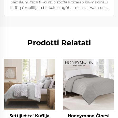
biex ikunu faċli fil-kura, b’stoffa li tixarab bil-makina u
li tibqa’ molllija u bil-kulur tagħha tras-xxat wara xxat.
Prodotti Relatati
Settijiet ta' Kuffija
Honeymoon Ċinesi