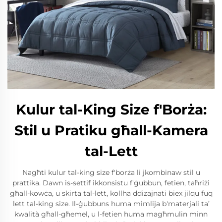
Kulur tal-King Size f'Borża:
Stil u Pratiku għall-Kamera
tal-Lett
Nagħti kulur tal-king size f'borża li jkombinaw stil u
prattika. Dawn is-settif ikkonsistu f'ġubbun, fetien, taħriżi
għall-kowċa, u skirta tal-lett, kollha ddizajnati biex jilqu fuq
lett tal-king size. Il-ġubbuns huma mimlija b'materjali ta’
kwalità għall-għemel, u l-fetien huma magħmulin minn