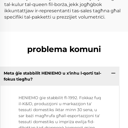
tal-kulur tal-queen fil-borża, jekk jogħġbok
ikkuntattjaw ir-representanti tas-sales tagħna għal
speċifiki tal-pakketti u prezzijiet volumetriċi.
problema komuni
Meta ġie stabbilit HENIEMO u x'inhu l-qorti tal-
fokus tiegħu?
HENIEMO ġie stabbilit fl-1992. Fokkaz fuq
il-K&ID, produzzjoni u markazzjon ta'
tessuti domestiks iktar minn 30 sena, u
sar bażi magħrufa għall-esportazzjoni ta'
tessuti domestiks u impriża ewlija fid-
dibattan tad-drappegġ kompost minn