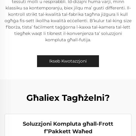
tessuti molli u respirabbli. Id-dizajni huma varji, minn
klassiku sa kontemporanju, biex jilqu ma’ gusti differenti. Il-
kontroll strikt tal-kwalità tal-fabrika tagħna jiżgura li kull
ogħġa fis-sett ikollha kwalità eċċellenti. B’kulur tal-king size
f'borża, tista’ faċilment taġġorna l-kaxxa tal-kamera tal-lett
tiegħek waqt li tibnest il-konvenjenza ta’ soluzzjoni
kompluta għall-futija.
Ikseb Kwotazzjoni
Għaliex Tagħżelni?
Soluzzjoni Kompluta għall-Frott
f’Pakkett Waħed