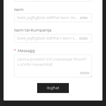
Isem
0/100
Isem tal-Kumpanija
0/200
Messaġġ
0/1000
Ibgħat