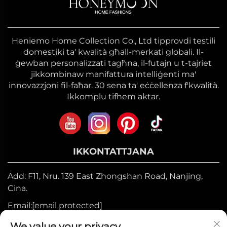
Heniemo Home Collection Co., Ltd tipprovdi testili
domestiki ta' kwalità għall-merkati globali. Il-
ġewban personalizzati tagħna, il-futajn u t-tajriet
jikkombinaw manifattura intelliġenti ma'
innovazzjoni fil-faħar. 30 sena ta' eċċellenza f'kwalità.
Ikkomplu tifhem aktar.
IKKONTATTJANA
Add: F11, Nru. 139 East Zhongshan Road, Nanjing,
Cina.
Email:
[email protected]
Mobil:
+86-17327710449
We value your privacy