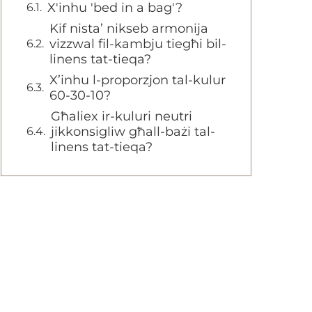
X'inhu 'bed in a bag'?
Kif nista’ nikseb armonija
vizzwal fil-kambju tiegħi bil-
linens tat-tieqa?
X’inhu l-proporzjon tal-kulur
60-30-10?
Għaliex ir-kuluri neutri
jikkonsigliw għall-bażi tal-
linens tat-tieqa?