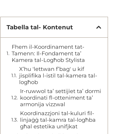
Tabella tal- Kontenut
Fhem il-Koordinament tat-
Tamenn: Il-Fondament ta’
Kamera tal-Logħob Stylista
X’hu 'lettwan f’bag' u kif
jisplifika l-istil tal-kamera tal-
logħob
Ir-ruwwol ta’ settijiet ta’ dormi
koordinati fl-otteniment ta’
armonija vizzwal
Koordinazzjoni tal-kuluri fil-
linjaġġ tal-kamra tal-logħba
għal estetika unifjkat