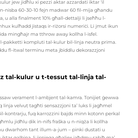
ulur jew jidħlu xi pezzi aktar azzardati iktar 'il
nisba 60-30-10 fejn madwar 60 fil-mija għandu
u alla finalment 10% għall-dettalji li jseħħu l-
ux kulħadd jistaqs ir-riżorsi numeriċi. Li jmut ikun
ġdida mingħajr ma tthrow away kollha l-isfel.
l-pakketti kompluti tal-kulur bil-linja neutra prima.
eddu fl-itwal terminu meta jbiddlu dekorazzjoni
l-kulur u t-tessut tal-linja tal-
jiffissaw verament l-ambjent tal-kamra. Tonijiet ġewwa
uq linja velvuṭ tagħti sensazzjoni ta’ luks li jagħmel
l-kontrarju, fuq karrozzini bajds minn kotonn perkal
għmlu jidħlu dik in-nifs fraška u n-niqża li kollha
lmu dwarhom tant illum-a-jum – pinki dustati u
 iktar qalbina, li jispjega għaliex jaħdmu sabiħ ma’