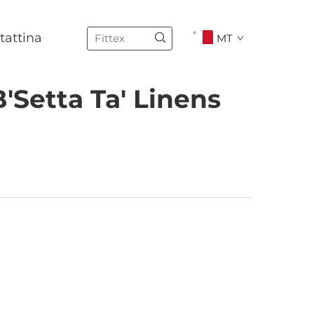
tattina
MT
B'Setta Ta' Linens