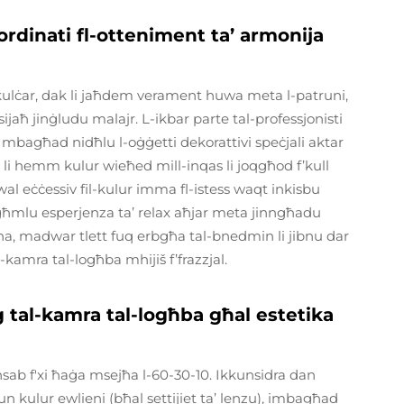
oordinati fl-otteniment ta’ armonija
-kulċar, dak li jaħdem verament huwa meta l-patruni,
s-sijaħ jinġludu malajr. L-ikbar parte tal-professjonisti
u mbagħad nidħlu l-oġġetti dekorattivi speċjali aktar
li hemm kulur wieħed mill-inqas li joqgħod f’kull
l eċċessiv fil-kulur imma fl-istess waqt inkisbu
jagħmlu esperjenza ta’ relax aħjar meta jinngħadu
na, madwar tlett fuq erbgħa tal-bnedmin li jibnu dar
-kamra tal-logħba mhijiš f’frazzjal.
ġġ tal-kamra tal-logħba għal estetika
jinsab f'xi ħaġa msejħa l-60-30-10. Ikkunsidra dan
 kulur ewlieni (bħal settijiet ta’ lenzu), imbagħad