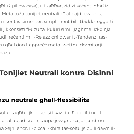
uż pillow case), u fl-aħħar, żid xi aċċenti għażiżi
i. Meta tuża tonijiet neutrali bħal bajd jew grijs,
nti skont is-simenter, simpliment billi tbiddel oggetti
i jikkonsisti fl-użu ta’ kuluri simili jagħmel id-dinja
studji reċenti mill-Relazzjoni dwar It-Tendenzi tas-
ikorru għal dan l-approċċ meta jwettqu dormitorji
spazju.
Tonijiet Neutrali kontra Disinni
nzu neutrale għall-flessibilità
lur tagħha jkun sensi f'każ li xi ħadd iftixx li l-
ri bħal abjad krem, taupe jew griż ċajjar jaħdmu
ejn ieħor. Il-biċċa l-kbira tas-soltu jsibu li dawn il-