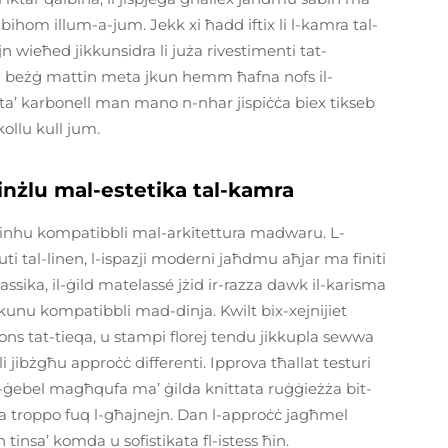
 bihom illum-a-jum. Jekk xi ħadd iftix li l-kamra tal-
jn wieħed jikkunsidra li juża rivestimenti tat-
al beżġ mattin meta jkun hemm ħafna nofs il-
 ta’ karbonell man mano n-nhar jispiċċa biex tikseb
kollu kull jum.
 jinżlu mal-estetika tal-kamra
 x'inhu kompatibbli mal-arkitettura madwaru. L-
suti tal-linen, l-ispazji moderni jaħdmu aħjar ma finiti
lassika, il-ġild matelassé jżid ir-razza dawk il-karisma
 ikunu kompatibbli mad-dinja. Kwilt bix-xejnijiet
ions tat-tieqa, u stampi florej tendu jikkupla sewwa
li jibżgħu approċċ differenti. Ipprova tħallat testuri
tal-ġebel magħqufa ma’ ġilda knittata ruġġieżża bit-
ċa troppo fuq l-għajnejn. Dan l-approċċ jagħmel
tinsa’ komda u sofistikata fl-istess ħin.