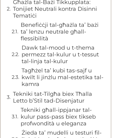
Għażla tal-Bażi Tikkupplata:
Tonijiet Neutrali kontra Disinni
Tematiċi
Benefiċċji tal-għażla ta’ bażi
ta’ lenzu neutrale għall-
flessibilità
Dawk tal-mood u t-thema
permezz tal-kulur u t-tessut
tal-linja tal-kulur
Tagħżel ta’ kubi tas-sajf u
kwilt li jinżlu mal-estetika tal-
kamra
Tekniki tat-Tilgħa biex Tħalla
Letto b’Stil tad-Disenjatur
Tekniki għall-ippjanar tal-
kulur pass-pass biex tikseb
profwondità u eleganza
Żieda ta’ mudelli u testuri fil-