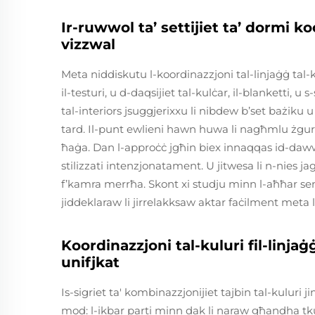
Ir-ruwwol ta’ settijiet ta’ dormi k
vizzwal
Meta niddiskutu l-koordinazzjoni tal-linjaġġ tal
il-testuri, u d-daqsijiet tal-kulċar, il-blanketti, u 
tal-interiors jsuggjerixxu li nibdew b’set bażiku 
tard. Il-punt ewlieni hawn huwa li nagħmlu żgur 
ħaġa. Dan l-approċċ jgħin biex innaqqas id-dawwa
stilizzati intenzjonatament. U jitwesa li n-nies 
f’kamra merrħa. Skont xi studju minn l-aħħar se
jiddeklaraw li jirrelakksaw aktar faċilment meta l
Koordinazzjoni tal-kuluri fil-linja
unifjkat
Is-sigriet ta' kombinazzjonijiet tajbin tal-kuluri 
mod: l-ikbar parti minn dak li naraw għandha tkun