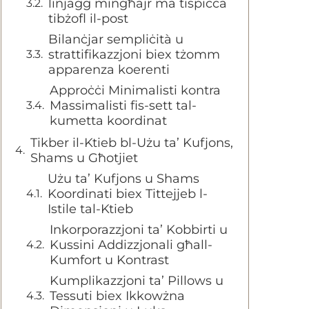
linjaġġ mingħajr ma tispiċċa
tibżofl il-post
Bilanċjar sempliċità u
strattifikazzjoni biex tżomm
apparenza koerenti
Approċċi Minimalisti kontra
Massimalisti fis-sett tal-
kumetta koordinat
Tikber il-Ktieb bl-Użu ta’ Kufjons,
Shams u Għotjiet
Użu ta’ Kufjons u Shams
Koordinati biex Tittejjeb l-
Istile tal-Ktieb
Inkorporazzjoni ta’ Kobbirti u
Kussini Addizzjonali għall-
Kumfort u Kontrast
Kumplikazzjoni ta’ Pillows u
Tessuti biex Ikkowżna