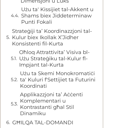
Dimensjoni u Luks
Użu ta' Kissijiet tal-Akkent u
Shams biex Jiddeterminaw
Punti Fokali
Strateġiji ta’ Koordinazzjoni tal-
Kulur biex Ikollak X’Jidher
Konsistenti fil-Kurta
Oħloq Attrattivita’ Visiva bl-
Użu Strateġiku tal-Kulur fl-
Impjant tal-Kurta
Użu ta Skemi Monokromatiċi
ta' Kuluri f'Settijiet ta Futurini
Koordinati
Applikazzjoni ta’ Aċċenti
Komplementari u
Kontrastanti għal Stil
Dinamiku
GĦILQA TAL-DOMANDI