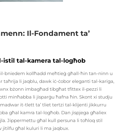
amenn: Il-Fondament ta’
 l-istil tal-kamera tal-logħob
il il-bniedem kollħadd meħtieġ għall-ħin tan-ninn u
aħrija li jaqblu, dawk iċ-ċobor eleganti tal-kariga,
wnx bżonn imbagħad tibgħat tfittex il-pezzi li
tti minħabba li jisparġu ħafna ħin. Skont xi studju
war it-tlett ta’ tliet tertzi tal-klijenti jikkurru
roba għal kamra tal-logħob. Dan jispjega għaliex
jla. Jippermettu għal kull persuna li toħloq stil
jitilfu għal kuluri li ma jaqbux.