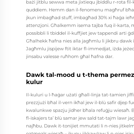
bażi jitblu sewwa meta jixtiequ jbiddlu r-rota fil-k
quddiem. Hemm dan il-fenomenu magħruf bħan-
jkun imbagħad stuff, imbagħad 30% xi ħaġa ieħra, 
attenzjoni. Għalkemm isema tajba fuq il-karta, mh
possibbli li tbiddel il-kuffjiet jew tappendi arti 
Għalhekk ħafna nies alla jagħmlu li jikbru dawk i
Jagħmlu jispijew ftit iktar fl-immedjat, iżda jeż
jinsabu valesse ruħhom għal ħafna dar.
Dawk tal-mood u t-thema permezz ta
kulur
Il-kuluri u l-ħaġar użati għall-linja tat-tamien 
prezzjużi bħal il-vern ikħal jew il-blù safir djep f
kwalunkwe spazju jidher bħala refuġju wiesaħ. Bi
fl-iskajers ta’ blù samar jew sald tat-tajm lawr ja
najħbu. Dawk it-tonijiet mmutati li n-nies jitke
oatmeals wiesaħ – ikunu jikkawżaw li n-nies isiru