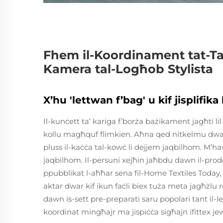
Fhem il-Koordinament tat-T
Kamera tal-Logħob Stylista
X’hu 'lettwan f’bag' u kif jisplifika
Il-kunċett ta’ kariga f’borża bażikament jagħti l
kollu magħquf flimkien. Aħna qed nitkelmu dwar t
pluss il-kaċċa tal-kowċ li dejjem jaqbilhom. M’ha
jaqbilhom. Il-persuni xejħin jaħbdu dawn il-prodo
ppubblikat l-aħħar sena fil-Home Textiles Today, mad
aktar dwar kif ikun faċli biex tuża meta jagħżlu 
dawn is-sett pre-preparati saru popolari tant il-le
koordinat mingħajr ma jispiċċa sigħajn ifittex jew 