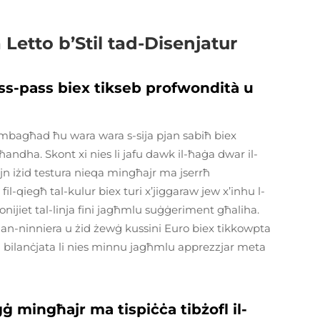
 Letto b’Stil tad-Disenjatur
ass-pass biex tikseb profwondità u
Imbagħad ħu wara wara s-sija pjan sabiħ biex
għandha. Skont xi nies li jafu dawk il-ħaġa dwar il-
lejjn iżid testura nieqa mingħajr ma jserrħ
i fil-qiegħ tal-kulur biex turi x’jiggaraw jew x’inhu l-
jonijiet tal-linja fini jagħmlu suġġeriment għaliha.
ħan-ninniera u żid żewġ kussini Euro biex tikkowpta
ni bilanċjata li nies minnu jagħmlu apprezzjar meta
aġġ mingħajr ma tispiċċa tibżofl il-