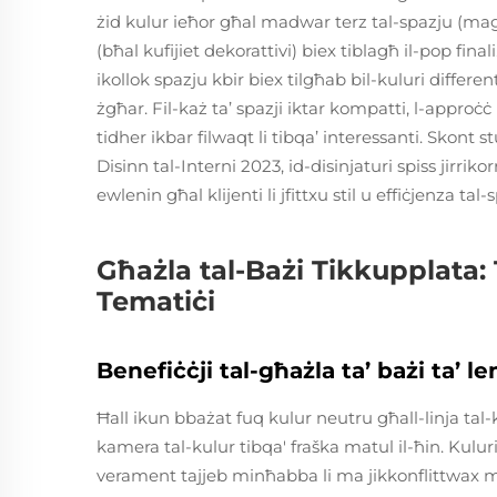
żid kulur ieħor għal madwar terz tal-spazju (magħl
(bħal kufijiet dekorattivi) biex tiblagħ il-pop final
ikollok spazju kbir biex tilgħab bil-kuluri differe
żgħar. Fil-każ ta’ spazji iktar kompatti, l-approċċ l
tidher ikbar filwaqt li tibqa’ interessanti. Skont 
Disinn tal-Interni 2023, id-disinjaturi spiss jirr
ewlenin għal klijenti li jfittxu stil u effiċjenza tal-
Għażla tal-Bażi Tikkupplata: 
Tematiċi
Benefiċċji tal-għażla ta’ bażi ta’ le
Ħall ikun bbażat fuq kulur neutru għall-linja tal-ku
kamera tal-kulur tibqa' fraška matul il-ħin. Kulu
verament tajjeb minħabba li ma jikkonflittwax ma x