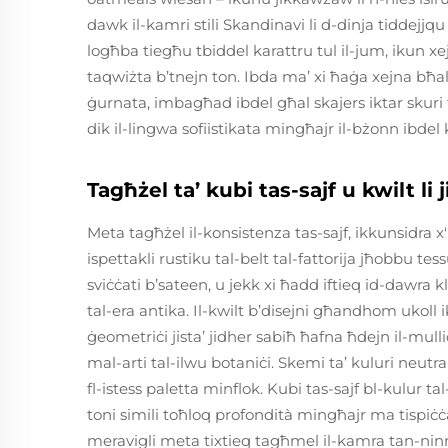
dawk il-kamri stili Skandinavi li d-dinja tiddejjqu
logħba tiegħu tbiddel karattru tul il-jum, ikun xe
taqwiżta b’tnejn ton. Ibda ma’ xi ħaġa xejna bħ
ġurnata, imbagħad ibdel għal skajers iktar skuri
dik il-lingwa sofiistikata mingħajr il-bżonn ibdel 
Tagħżel ta’ kubi tas-sajf u kwilt li
Meta tagħżel il-konsistenza tas-sajf, ikkunsidra
ispettakli rustiku tal-belt tal-fattorija jħobbu tes
sviċċati b’sateen, u jekk xi ħadd iftieq id-dawra k
tal-era antika. Il-kwilt b’disejni għandhom ukoll
ġeometriċi jista’ jidher sabiħ ħafna ħdejn il-mull
mal-arti tal-ilwu botaniċi. Skemi ta’ kuluri neutra
fl-istess paletta minflok. Kubi tas-sajf bl-kulur 
toni simili toħloq profondità mingħajr ma tispiċ
meravigli meta tixtieq tagħmel il-kamra tan-ninn 