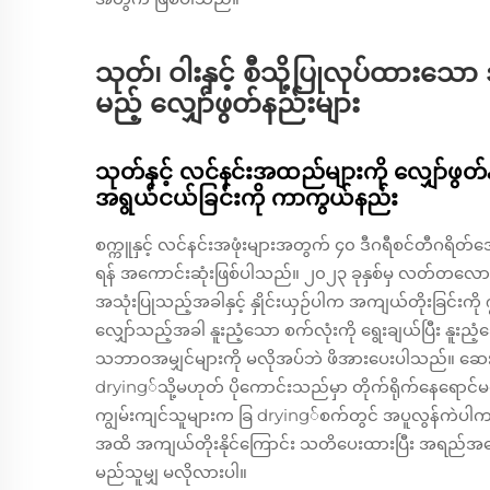
သုတ်၊ ဝါးနှင့် စီသို့ပြုလုပ်ထာ
မည့် လျှော်ဖွတ်နည်းများ
သုတ်နှင့် လင်နင်းအထည်များကို လျှော်ဖွတ်နည်
အရွယ်ငယ်ခြင်းကို ကာကွယ်နည်း
စက္ကူနှင့် လင်နင်းအဖုံးများအတွက် ၄၀ ဒီဂရီစင်တီဂရိတ်
ရန် အကောင်းဆုံးဖြစ်ပါသည်။ ၂၀၂၃ ခုနှစ်မှ လတ်တလေ
အသုံးပြုသည့်အခါနှင့် နှိုင်းယှဉ်ပါက အကျယ်တိုးခြင်းကိ
လျှော်သည့်အခါ နူးညံ့သော စက်လုံးကို ရွေးချယ်ပြီး နူးညံ့
သဘာဝအမျှင်များကို မလိုအပ်ဘဲ ဖိအားပေးပါသည်။ ဆေးပြ
drying်သို့မဟုတ် ပိုကောင်းသည်မှာ တိုက်ရိုက်နေရော
ကျွမ်းကျင်သူများက ခြ drying်စက်တွင် အပူလွန်ကဲပါက 
အထိ အကျယ်တိုးနိုင်ကြောင်း သတိပေးထားပြီး အရည်အသွ
မည်သူမျှ မလိုလားပါ။