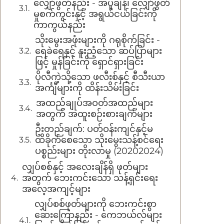
လျှော်ဖွတ်နည်း - အပူချိန်၊ လျှော်ဖွတ်
မှုစက်ကွင်းနှင့် အရွယ်ငယ်ခြင်းကို
ကာကွယ်နည်း
သိုးမွေးအဖုံးများကို ဂရုစိုက်ခြင်း -
ရေခဲရေနှင့် နူးညံ့သော ဆပ်ပြာများ
ဖြင့် မှုန်ခြင်းကို ရှောင်ရှားခြင်း
ပိုလီကဲ့သို့သော ဖလီးစ်နှင့် စီသီးယာ
အင်္ကျီများကို ထိန်းသိမ်းခြင်း
အထည်ချုပ်အဝတ်အထည်များ
အတွက် အထူးစဉ်းစားချက်များ
ဦးတည်ချက်: ပတ်ဝန်းကျင်နှင့်မ
ထိခိုက်စေသော သိုးမွေးသန့်စင်ရေး
ပစ္စည်းများ တိုးလာမှု (20202024)
လျှပ်စစ်နှင့် အလေးချိန်ရှိ ဖုတ်များ
အတွက် ဘေးကင်းသော သန့်ရှင်းရေး
အလေ့အကျင့်များ
လျှပ်စစ်ဖုတ်များကို ဘေးကင်းစွာ
ဆေးကြောနည်း - ကေဘယ်လ်များ