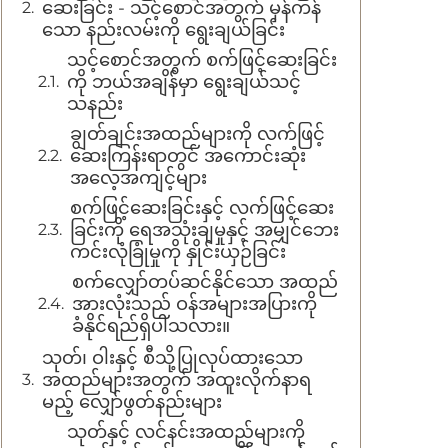
ဆေးခြင်း - သင့်စောင်အတွက် မှန်ကန်
သော နည်းလမ်းကို ရွေးချယ်ခြင်း
သင့်စောင်အတွက် စက်ဖြင့်ဆေးခြင်း
ကို ဘယ်အချိန်မှာ ရွေးချယ်သင့်
သနည်း
ချွတ်ချင်းအထည်များကို လက်ဖြင့်
ဆေးကြန်းရာတွင် အကောင်းဆုံး
အလေ့အကျင့်များ
စက်ဖြင့်ဆေးခြင်းနှင့် လက်ဖြင့်ဆေး
ခြင်းကို ရေအသုံးချမှုနှင့် အမျှင်ဘေး
ကင်းလုံခြုံမှုကို နှိုင်းယှဉ်ခြင်း
စက်လျှော်တပ်ဆင်နိုင်သော အထည်
အားလုံးသည် ဝန်အများအပြားကို
ခံနိုင်ရည်ရှိပါသလား။
သုတ်၊ ဝါးနှင့် စီသို့ပြုလုပ်ထားသော
အထည်များအတွက် အထူးလိုက်နာရ
မည့် လျှော်ဖွတ်နည်းများ
သုတ်နှင့် လင်နင်းအထည်များကို