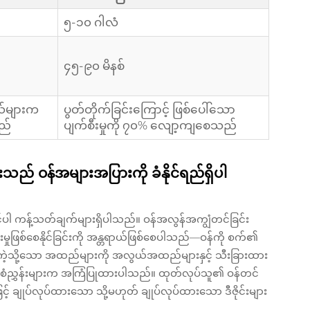
၅-၁၀ ဂါလံ
၄၅-၉၀ မိနစ်
ယ်များက
ပွတ်တိုက်ခြင်းကြောင့် ဖြစ်ပေါ်သော
သည်
ပျက်စီးမှုကို ၇၀% လျော့ကျစေသည်
် ဝန်အများအပြားကို ခံနိုင်ရည်ရှိပါ
ပါ ကန့်သတ်ချက်များရှိပါသည်။ ဝန်အလွန်အကျွံတင်ခြင်း
းမှုဖြစ်စေနိုင်ခြင်းကို အန္တရာယ်ဖြစ်စေပါသည်—ဝန်ကို စက်၏
ဲ့သို့သော အထည်များကို အလွယ်အထည်များနှင့် သီးခြားထား
ိန်စံညွှန်းများက အကြံပြုထားပါသည်။ ထုတ်လုပ်သူ၏ ဝန်တင်
် ချုပ်လုပ်ထားသော သို့မဟုတ် ချုပ်လုပ်ထားသော ဒီဇိုင်းများ