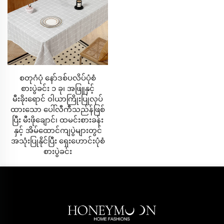
- ၃၆၀° ယိမ်းယားသော နက်သော အိတ်
ဇီဝဗေဒ အဆင်ပြေမှု
- GOTS အတည်ပြုထားသော ဇီဝဗေဒ လိုက်လျောညီထွေ
ဖြစ်သော ဖိန်း
စတုဂံပုံ နော်ဒစ်ပလိပ်ပုံစံ
- သဘာဝ ရော်ဘာ နောက်ကြေးမုံ
စားပွဲခင်း ၁ ခု၊ အဖြူနှင့်
မီးခိုးရောင် ဝါယာကြိုးပြုလုပ်
- မိုက်ခရိုဘီးယယ် ကုသမှု
ထားသော ပေါ်လီကီသည်န်ဖြစ်
ပြီး မီးဖိုချောင်၊ ထမင်းစားခန်း
နှင့် အိမ်ထောင်ကျပွဲများတွင်
ပရီမီယံ ဟိုတယ် စုဆောင်းမှု
အသုံးပြုနိုင်ပြီး ရှေးဟောင်းပုံစံ
စားပွဲခင်း
- ချုပ်ထားသော အပေါ်ယံလွှာ
- မျက်မှောက်မဲ့ ကာကွယ်မှု
- စီးပွားရေး အဆင့်အတန်း ခံနိုင်ရည်
၃။ အိမ်မွေးတိရစ္ဆာန်များအတွက် သက်တောင့်သက်သာ