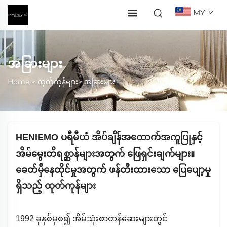
MY
အခြားများ
Home >
ထုတ်ကုန်များ
>
အခြားများ
HENIEMO ပရီမီယံ အိပ်ချိန်အထောက်အကူပြုနှင့်
အိမ်မွေးတိရစ္ဆာန်များအတွက် ဖြေရှင်းချက်များ။
ခေတ်မှီနေထိုင်မှုအတွက် ဖန်တီးထားသော ပြေပျော့မှု
ရှိသည့် ထုတ်ကုန်များ
1992 ခုနှစ်မှစ၍ အိမ်သုံးစာတန်ဆေးများတွင်