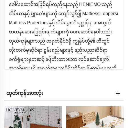
ခေါင်းဆောင်အဖြစ်ရပ်တည်နေသည့် HENIEMO သည်
အိပ်ယာနှင့် မျှားတံများကို ကျော်လွန်၍ Mattress Toppers၊
Mattress Protectors နှင့် အိမ်မွေးတိရစ္ဆာန်များအတွက်
စာတန်ဆေးဖြေရှင်းချက်များကို ပေးဆောင်နေပါသည်။
ထုတ်ကုန်များသည် တရုတ်နိုင်ငံရှိ ကျွန်ုပ်တို့၏ တီထွင်
တိုးတက်မှုဆိုင်ရာ စွမ်းရည်များနှင့် နည်းပညာဆိုင်ရာ
စက်ရုံများမှတဆင့် ဖန်တီးထားသော လုပ်ဆောင်ချက်
အသစ်များနှင့် အရည်အသွေးပိုင်းဆိုင်ရာ ပြုလုပ်မှုများကို
ကိုယ်စားပြုပါသည်။
ထုတ်ကုန်အားလုံး
အဓိက ထုတ်ပণ်များ၏ သဘောတရားများ
၁။ တိုးတက်သော အိပ်စက်မှုနည်းပညာ
- အကောင်းဆုံးပြေပျော့မှုအတွက် အပူချိန်ထိန်းညှိပစ္စည်း