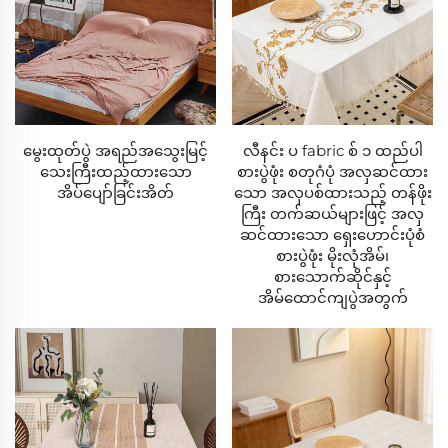
များ
- အထူးသဖြင့် ဓာတ်မတည့်သူများအတွက် ဓာတ်မတည့်
စေသည့် ဖွဲ့စည်းမှုများ
- ဆေးဘက်ဆိုင်ရာစမ်းသပ်ပြီး ဖိအားလျော့ပေါ့စေသည့်
စနစ်များ
မွေးထုတ်ပွဲ အရည်အသွေးမြင့်
လီနင်း ပ fabric စ် ၁ ထည်ပါ
သေးကြီးထည့်ထားသော
စားပွဲဖုံး စတုဂံပုံ အလှဆင်ထား
အိပ်ပျော်ခြင်းအိတ်
သော အလှပစ်ထားသည့် တန်ဖိုး
၂။ အထက်ပါ ကာကွယ်မှုစနစ်များ
ကြီး တက်ဆယ်များဖြင့် အလှ
ဆင်ထားသော ရှေးဟောင်းပုံစံ
- ဆေးရုံအဆင့် ရေကာကွယ်ပေးသည့် အတားအဆီးများ
စားပွဲဖုံး မိုးလုံအိမ်၊
- လေဝင်လေထွက်ကောင်းသော်လည်း မုချကာကွယ်ပေး
စားသောက်ဆိုင်နှင့်
အိမ်ထောင်ကျပွဲအတွက်
နိုင်သည့် အလွှာများ
- အသံမထွက်သည့် အထည်နည်းပညာများ
၃။ အမူအကျင့်အလိုက်ဖြစ်သော တီထွင်မှုများ
- မက်မှောင်းနိုင်သော ခံနိုင်ရည်ရှိသည့် အဝတ်အစားများ