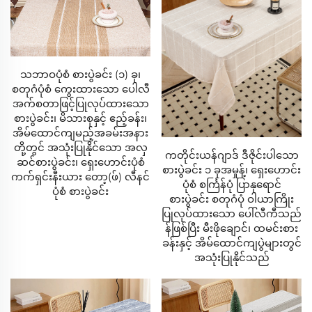
- အနံ့ဆိုးများကိုထိန်းချုပ်နိုင်သော နည်းပညာများ
- ကုသရေးကူညီထောက်ပံ့မှုစနစ်များ
သဘာဝပုံစံ စားပွဲခင်း (၁) ခု၊
ထုတ်ကုန်အမျိုးအစားအသေးစိတ်
စတုဂံပုံစံ ကွေးထားသော ပေါလီ
အက်စတာဖြင့်ပြုလုပ်ထားသော
စားပွဲခင်း၊ မိသားစုနှင့် ဧည့်ခန်း၊
၁။ မက်ထရက်ခေါင်းပိုင်း စုဆောင်းမှု
အိမ်ထောင်ကျမည့်အခမ်းအနား
မှတ်ဉာဏ်ဖိုမ်စီးရီး
တို့တွင် အသုံးပြုနိုင်သော အလှ
ကတိုင်းယန်ဂျာဒ် ဒီဇိုင်းပါသော
ဆင်စားပွဲခင်း၊ ရှေးဟောင်းပုံစံ
- ဖွင့်ထားသောဆဲလ်ဖွဲ့စည်းပုံပါရှိသော လေပေါက်များနှင့်
စားပွဲခင်း ၁ ခုအမှုန့်၊ ရှေးဟောင်း
ကက်ရှင်းနီးယား တော့(ဖ်) လီနင်
ပုံစံ စင်္ကြန်ပုံ ပြာနုရောင်
အတူ ၃လက်မခန့် ဖိုမ်ကောင်များ
ပုံစံ စားပွဲခင်း
စားပွဲခင်း စတုဂံပုံ ဝါယာကြိုး
- CertiPUR-US မှတ်ပုံတင်ထားသော ပစ္စည်းများ
ပြုလုပ်ထားသော ပေါ်လီကီသည်
န်ဖြစ်ပြီး မီးဖိုချောင်၊ ထမင်းစား
- ဖိအားအမှတ်များကို သက်သာစေသည့်နည်းပညာ
ခန်းနှင့် အိမ်ထောင်ကျပွဲများတွင်
အသုံးပြုနိုင်သည်
အောက်ပါ အဆင့်မြင့် အစားထိုးနည်းလမ်း
- ဓာတ်မတည့်စေသော မိုက်ခရိုဖိုင်ဘာ ဖြည့်စွက်ပစ္စည်း