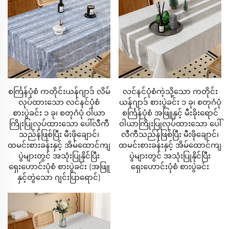
- ညီညာစွာ ဖြန့်ဖြူးပေးနိုင်သော ဘောက်စ်-စတစ်ခ် ကွဲ့
လင်းနည်း
- စက်ရောက် ဆေးကြောနိုင်သော အဆင convenience်
အအေးဓာတ်ပေါင်းစပ်ထားသော
- အပူချိန်ကို ပြောင်းလဲထိန်းညှားပေးသော နည်းပညာ
စင်္ကြန်ပုံစံ ကတိုင်းယန်ဂျာဒ် လိမ်
လင်နင်ပုံစံကဲ့သို့သော ကတိုင်း
လုပ်ထားသော လင်နင်ပုံစံ
ယန်ဂျာဒ် စားပွဲခင်း ၁ ခု၊ စတုဂံပုံ
- စိုထိုင်းမှုကို စုပ်ယူပေးသော ဖုံးအုပ်ထားသော သေးစိတ်
စားပွဲခင်း ၁ ခု၊ စတုဂံပုံ ဝါယာ
စင်္ကြန်ပုံစံ အဖြူနှင့် မီးခိုးရောင်
အထည်
ကြိုးပြုလုပ်ထားသော ပေါ်လီကီ
ဝါယာကြိုးပြုလုပ်ထားသော ပေါ်
သည်န်ဖြစ်ပြီး မီးဖိုချောင်၊
လီကီသည်န်ဖြစ်ပြီး မီးဖိုချောင်၊
- ကုသရေးအတွက် ခန္တီးကို ညှိနှိုင်းပေးခြင်း
ထမင်းစားခန်းနှင့် အိမ်ထောင်ကျ
ထမင်းစားခန်းနှင့် အိမ်ထောင်ကျ
ပွဲများတွင် အသုံးပြုနိုင်ပြီး
ပွဲများတွင် အသုံးပြုနိုင်ပြီး
ရှေးဟောင်းပုံစံ စားပွဲခင်း (အဖြူ
ရှေးဟောင်းပုံစံ စားပွဲခင်း
2. မက်ထရက်စ် ကာကွယ်ရေး ထုတ်ကုန်စီးရီး
နှင့်တွဲသော ဂျင်းပြာရောင်)
အများဆုံးကာကွယ်မှု
- TPU အလွှာ ရေကာကွယ်ပေးခြင်း
- အသံမပါသော အဝတ်အစားမျက်နှာပြင်