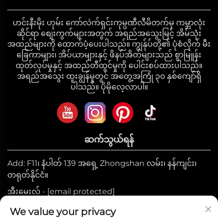
ဖြေရှင်းချက်များ
ဟင်းနီးမိုး ဟုမ်း ကော်လဲက်ရှင်းကုမ္ပဏီလီမိတက်မှ ကမ္ဘာလုံး
အရိုးရောဂါကုသရေး အိမ်မွေးတိရစ္ဆာန်အိပ်ယာများ
ဆိုင်ရာ စျေးကွက်များအတွက် အရည်အသွေးမြင့် အိမ်သုံး
- ဆေးဘက်ဆိုင်ရာအဆင့်မှုန့်ပုံသဏ္ဍာန်အိပ်ယာ
အထည်များကို ထောက်ပံ့ပေးပါသည်။ ကျွန်ုပ်တို့၏ ပုံစံလိုက် မီး
- ဖယ်ရှား၍ရနိုင်ပြီး ဆေးကြောနိုင်သောဖုံးများ
ခြေကာများ၊ အိပ်ယာများနှင့် ဖိနပ်အိတ်များသည် စွာမြူန်း
ထုတ်လုပ်မှုနှင့် အထည်တီထွင်မှုကို ပေါင်းစပ်ထားပါသည်။
- မ slip သော ရေစိုခံပြားခြေထောက်များ
အရည်အသွေး ထူးချွန်မှုတွင် အတွေ့အကြုံ ၃၀ နှစ်ကျော်ရှိ
ပါသည်။ ပိုမိုလေ့လာပါ။
ရေစိုခံအိမ်မွေးတိရစ္ဆာန်ပက်များ
- အလွှာ ၅ ထပ်ပါဝင်သောကာကွယ်ရေးစနစ်
- အမြန်ခ dried သောနည်းပညာ
ဆက်သွယ်ရန်
- အနံ့ကိုတားဆီးထားသောကုသမှု
Add: F11၊ နံပါတ် 139 အရှေ့ Zhongshan လမ်း၊ နန်ကျင်း၊
တရုတ်နိုင်ငံ။
အဆင်ပြေအိမ်မွေးတိရစ္ဆာန်များအတွက် အုတ်များ
အီးမေးလ် -
[email protected]
- အလွန်ပျော့ပြောင်းသော မိုက်ခရိုဖလီစ်
မိုဘိုင်း:
+86-17327710449
We value your privacy
- စတက်တစ် ဓာတ်ခံနိုင်သော ဂုဏ်သတ္တိ