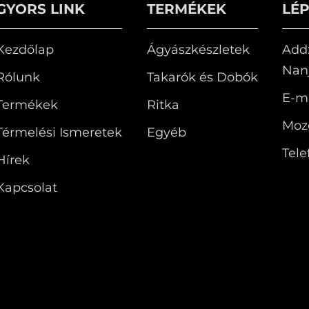
GYORS LINK
TERMÉKEK
LÉ
Kezdőlap
Ágyászkészletek
Add:
Nanj
Rólunk
Takarók és Dobók
E-ma
Termékek
Ritka
Moz
Térmelési Ismeretek
Egyéb
Tele
Hírek
Kapcsolat
gellenőrzés