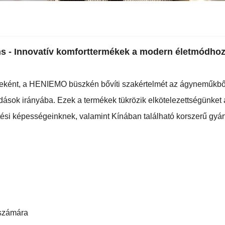
s - Innovatív komforttermékek a modern életmódho
lőjeként, a HENIEMO büszkén bővíti szakértelmét az ágyneműkbő
dások irányába. Ezek a termékek tükrözik elkötelezettségünket 
jlesztési képességeinknek, valamint Kínában található korszerű 
 számára