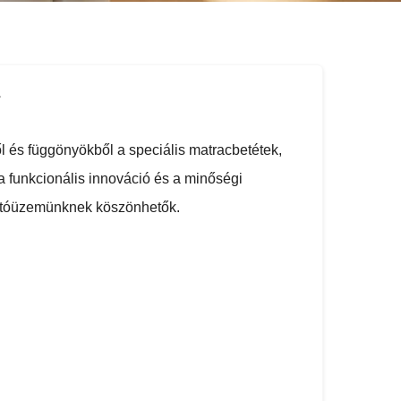
z
l és függönyökből a speciális matracbetétek,
a funkcionális innováció és a minőségi
gyártóüzemünknek köszönhetők.