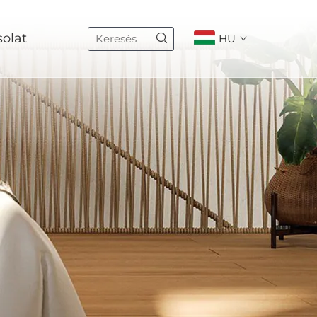
olat
HU