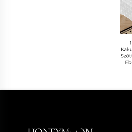
- Négyzethálós felső réteg
- Láthatatlan védelem
- Ipari minőségű tartósság
3. Háziállat-komfort megoldások
1
Kaku
Ortopédiai háziállatágyak
Szőt
- Orvosi minőségű memóriahab
Eb
- Kivehető, mosható huzatok
- Nem csúszó gumibetét
Vízálló háziállatmatracok
- 5 réteg védelmi rendszer
- Gyors száradású technológia
- Szagelnyelő kezelés