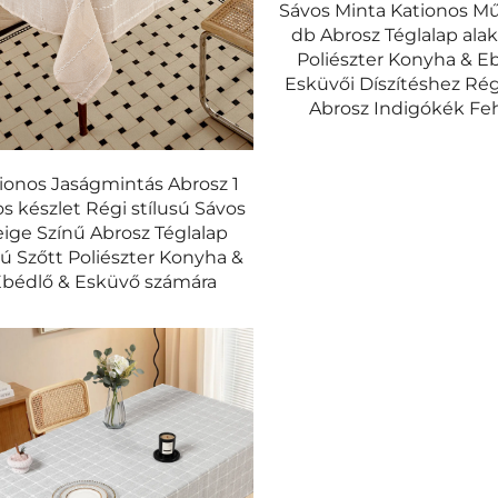
Sávos Minta Kationos M
db Abrosz Téglalap ala
Poliészter Konyha & E
Esküvői Díszítéshez Régi
Abrosz Indigókék Feh
ionos Jaságmintás Abrosz 1
s készlet Régi stílusú Sávos
ige Színű Abrosz Téglalap
kú Szőtt Poliészter Konyha &
Ebédlő & Esküvő számára