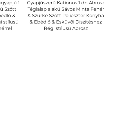
űgyapjú 1
Gyapjúszerű Kationos 1 db Abrosz
kú Szőtt
Téglalap alakú Sávos Minta Fehér
bédlő &
& Szürke Szőtt Poliészter Konyha
 stílusú
& Ebédlő & Esküvői Díszítéshez
érrel
Régi stílusú Abrosz