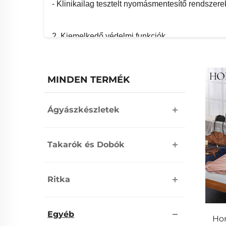
- Klinikailag tesztelt nyomásmentesítő rendszere
2. Kiemelkedő védelmi funkciók
- Kórházi szintű vízálló rétegek
- Légáteresztő, mégis áthatolhatatlan védőréteg
MINDEN TERMÉK
- Csendmentes anyagtechnológiák
Ágyászkészletek
3. Háziállat-specifikus innovációk
- Rágásálló, tartós anyagok
Takarók és Dobók
- Szagkontroll technológiák
- Terápiás támogatási rendszerek
Ritka
Termékkategória részletei
Egyéb
Ho