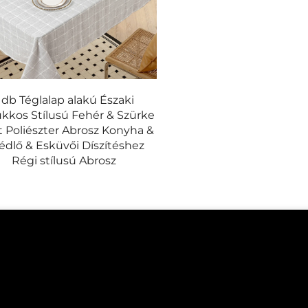
 db Téglalap alakú Északi
kkos Stílusú Fehér & Szürke
t Poliészter Abrosz Konyha &
édlő & Esküvői Díszítéshez
Régi stílusú Abrosz