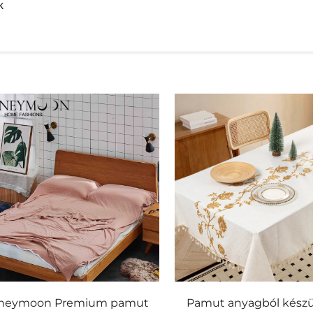
k
ek
neymoon Premium pamut
Pamut anyagból készül