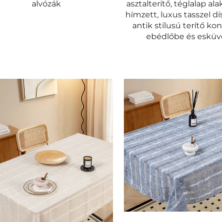
alvózák
asztalterítő, téglalap ala
hímzett, luxus tasszel dís
antik stílusú terítő ko
ebédlőbe és esküv
gok
ia
szeállítás