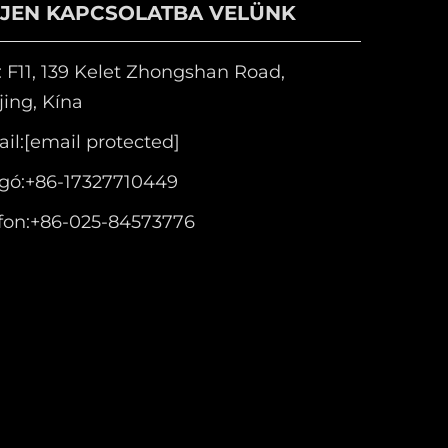
PJEN KAPCSOLATBA VELÜNK
 F11, 139 Kelet Zhongshan Road,
ing, Kína
il:
[email protected]
gó:
+86-17327710449
fon:
+86-025-84573776