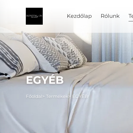
Kezdőlap
Rólunk
T
EGYÉB
Főoldal>
Termékek
>
EGYÉB