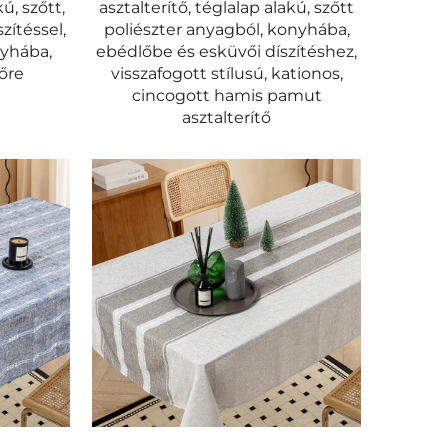
kú, szőtt,
asztalterítő, téglalap alakú, szőtt
zítéssel,
poliészter anyagból, konyhába,
nyhába,
ebédlőbe és esküvői díszítéshez,
őre
visszafogott stílusú, kationos,
cincogott hamis pamut
asztalterítő