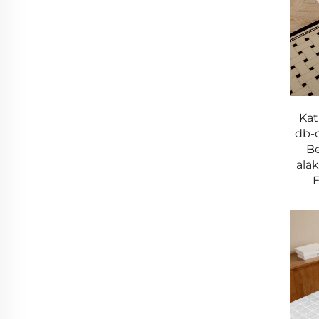
- Terápiás testigazítás
2. Matracvédő sorozat
Legjobb Védelem
- TPU membrán vízállóságot biztosít
Kat
- Néma anyagfelület
db-o
- 360°-os rugalmas mély zseb
Be
ala
Organikus Kényelem
- GOTS-szertifikátummal rendelkező pamut
- Természetes kaucsuk hátlap
- Antimikrobiális kezelés
Premium Hotel Kollekció