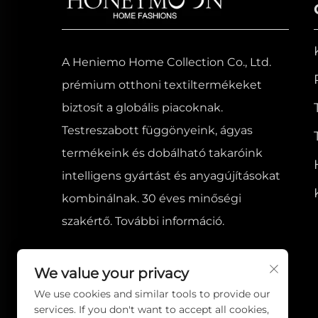
Luxus háziállat takarók
- Ultrapuha mikrofontra
A Heniemo Home Collection Co., Ltd.
- Antisztatikus tulajdonság
prémium otthoni textiltermékeket
- Tartós összeállítás
biztosít a globális piacoknak.
Testreszabott függönyeink, ágyas
Gyártási kiválóság
termékeink és dobálható takaróink
intelligens gyártást és anyagújításokat
1. Okos gyártási folyamat
kombinálnak. 30 éves minőségi
- Automatizált párnázó rendszerek
szakértő. További információ.
- Lézerirányítású precíziós vágás
- Mesterséges intelligencia által segített minősé
We value your privacy
We use cookies and similar tools to provide our
2. Innovatív anyagtudomány
services. If you don't want to accept all cookies,