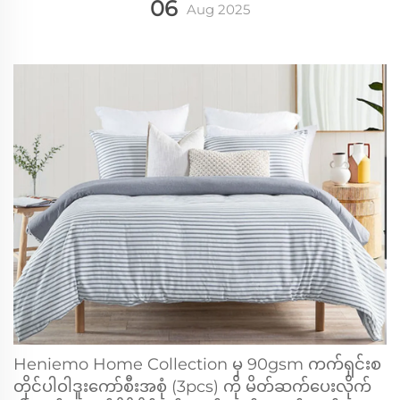
06
Aug
2025
Heniemo Home Collection မှ 90gsm ကက်ရှင်းစ
တိုင်ပါဝါဒူးကော်စီးအစုံ (3pcs) ကို မိတ်ဆက်ပေးလိုက်