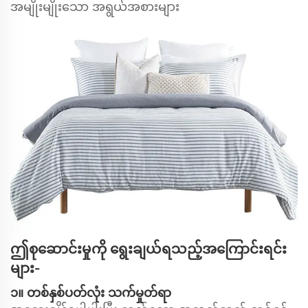
အမျိုးမျိုးသော အရွယ်အစားများ
ဤစုဆောင်းမှုကို ရွေးချယ်ရသည့်အကြောင်းရင်း
များ-
၁။ တစ်နှစ်ပတ်လုံး သက်မှုတ်ရာ