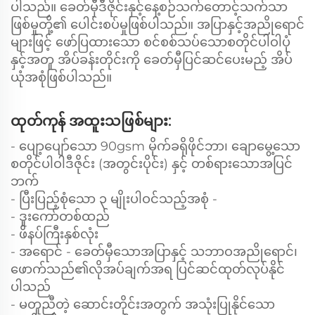
ပါသည်။ ခေတ်မှီဒီဇိုင်းနှင့်နေ့စဉ်သက်တောင့်သက်သာ
ဖြစ်မှုတို့၏ ပေါင်းစပ်မှုဖြစ်ပါသည်။ အပြာနှင့်အညိုရောင်
များဖြင့် ဖော်ပြထားသော စင်စစ်သပ်သောစတိုင်ပါဝါပုံ
နှင့်အတူ အိပ်ခန်းတိုင်းကို ခေတ်မှီပြင်ဆင်ပေးမည့် အိပ်
ယုံအစုံဖြစ်ပါသည်။
ထုတ်ကုန် အထူးသဖြစ်များ:
- ပျော့ပျော်သော 90gsm မိုက်ခရိုဖိုင်ဘာ၊ ချောမွေ့သော
စတိုင်ပါဝါဒီဇိုင်း (အတွင်းပိုင်း) နှင့် တစ်ရားသောအပြင်
ဘက်
- ပြီးပြည့်စုံသော ၃ မျိုးပါဝင်သည့်အစုံ -
- ဒူးကော်တစ်ထည်
- ဖိနပ်ကြီးနှစ်လုံး
- အရောင် - ခေတ်မှီသောအပြာနှင့် သဘာဝအညိုရောင်၊
ဖောက်သည်၏လိုအပ်ချက်အရ ပြင်ဆင်ထုတ်လုပ်နိုင်
ပါသည်
- မတူညီတဲ့ ဆောင်းတိုင်းအတွက် အသုံးပြုနိုင်သော