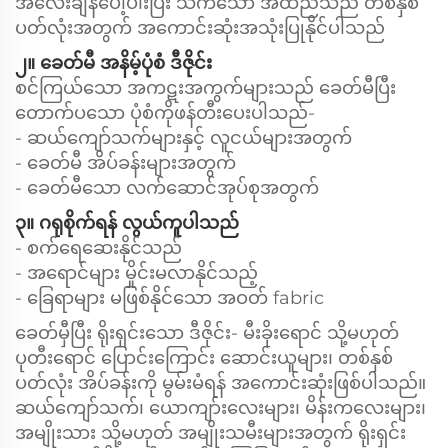
အလေးချိန်ပေါ့ပါးပြီး သက်သော အထည်သည် တစ်နှစ်
ပတ်လုံးအတွက် အကောင်းဆုံးအသုံးပြုနိုင်ပါသည်
၂။ ခေတ်မီ အနိမ့်ပုံစံ ဒီဇိုင်း
စင်ကြယ်သော အကဋးအကွက်များသည် ခေတ်မီပြီး
တောက်ပသော ပုံစံကိုဖန်တီးပေးပါသည်-
- ဆယ်ကျော်သက်များနှင့် လူငယ်များအတွက်
- ခေတ်မီ အိပ်ခန်းများအတွက်
- ခေတ်မီသော လက်ဆောင်အုပ်စုအတွက်
၃။ ဂရုစိုက်ရန် လွယ်ကူပါသည်
- စက်ရေဆေးနိုင်သည်
- အရောင်များ မှိုင်းမလာနိုင်သည့်
- ခြေရာများ မဖြစ်နိုင်သော အဝတ် fabric
ခေတ်မှီပြီး ရိုးရှင်းသော ဒီဇိုင်း- မီးခိုးရောင် သို့မဟုတ်
ပုတီးရောင် ပြောင်းကြောင်း ဆောင်းယူများ၊ တစ်နှစ်
ပတ်လုံး အိပ်ခန်းကို မွမ်းမံရန် အကောင်းဆုံးဖြစ်ပါသည်။
ဆယ်ကျော်သက်၊ ယောကျာ်းလေးများ၊ မိန်းကလေးများ၊
အမျိုးသား သို့မဟုတ် အမျိုးသမီးများအတွက် ရိုးရှင်း