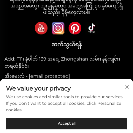
အရည်အသွေး ထူးချွန်မှုတွင် အတွေ့အကြုံ ၃၀ နှစ်ကျော်ရှိ
ပါသည်။ ပိုမိုလေ့လာပါ။
ဆက်သွယ်ရန်
Add: F11၊ နံပါတ် 139 အရှေ့ Zhongshan လမ်း၊ နန်ကျင်း၊
တရုတ်နိုင်ငံ။
အီးမေးလ် -
[email protected]
မိုဘိုင်း:
+86-17327710449
We value your privacy
ဖုန်း:
+86-025-84573776
We use cookies and similar tools to provide our services.
If you don't want to accept all cookies, click Personalize
cookies.
မူပိုင်ခွင့် © 2025 ခုနှစ်၊ Heniemo အိမ်သုံးပစ္စည်းများ
Accept all
စုဆောင်းမှုကုမ္ပဏီလီမိတက်။ —
လုံခြုံရေးမူဝါဒ