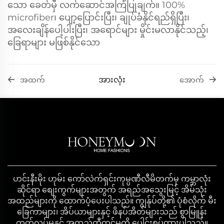
သော ခေတ်မှီ လက်ဆောင်အကြံပြုချက်။ 100%
microfiber၊ ပျော့ပြောင်းပြီး၊ ချုပ်ခံနိုင်ရည်ရှိပြီး၊
အလေးချိန်ပေါ့ပါးပြီး၊ အရောင်များ မှိုင်းမလာနိုင်သည့်၊
ခြေရာများ မဖြစ်နိုင်သော
အားလုံး
အထက်
အောက်
ဟင်းနီးမိုး ဟုမ်း ကော်လဲက်ရှင်းကုမ္ပဏီလီမိတက်မှ ကမ္ဘာလုံး
ဆိုင်ရာ စျေးကွက်များအတွက် အရည်အသွေးမြင့် အိမ်သုံး
အထည်များကို ထောက်ပံ့ပေးပါသည်။ ကျွန်ုပ်တို့၏ ပုံစံလိုက် မီး
ခြေကာများ၊ အိပ်ယာများနှင့် ဖိနပ်အိတ်များသည် စွာမြူန်း
ထုတ်လုပ်မှုနှင့် အထည်တီထွင်မှုကို ပေါင်းစပ်ထားပါသည်။