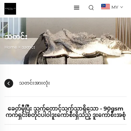
MY
သတင်း
Home >
သတင်း
သတင်းအားလုံး
ခေတ်မှီပြီး သက်တောင့်သက်သာရှိသော - 90gsm
ကက်ရှင်းစတိုင်ပါဝါဒူးကော်စီးရှိသည့် ဒူးကော်စီးအစုံ