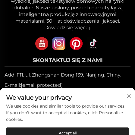
wysokiej jakości tekstyliów domowych na rynki
globalne. Nasze zasłony, pościel i narzuty łączą
inteligentną produkcję z innowacyjnymi
materiałami. 30+ lat doświadczenia i jakości.
Dowiedz się więcej.
SKONTAKTUJ SIĘ Z NAMI
Add: F11, ul. Zhongshan Dong 139, Nanjing, Chiny.
E-mail:
[email protected]
Telefon komórkowy:
+86-17327710449
We value your privacy
Tel.:
+86-025-84573776
We use cookies and similar tools to provide our services.
If you don't want to accept all cookies, click Personalize
cookies.
Prawa autorskie © 2025 by Heniemo Home
Accept all
Collection Co., Ltd. —
Polityka prywatności