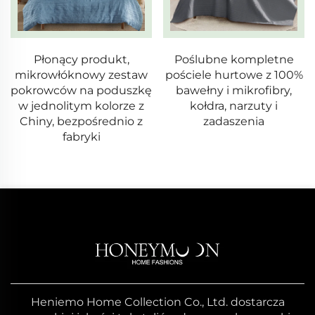
dukt,
Poślubne kompletne
20x20 Pokryw
 zestaw
pościele hurtowe z 100%
poduszki w stylu
poduszkę
bawełny i mikrofibry,
wieczny wzór w 
olorze z
kołdra, narzuty i
urok dla każ
rednio z
zadaszenia
przestrzen
Heniemo Home Collection Co., Ltd. dostarcza