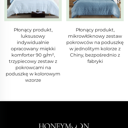
Płonący produkt,
Powszechny luksusowy
mikrowłóknowy zestaw
super miękki komplet
pokrowców na poduszkę
kołder nowoczesnych na
w jednolitym kolorze z
zamówienie, 3 sztuki,
Chiny, bezpośrednio z
król
fabryki