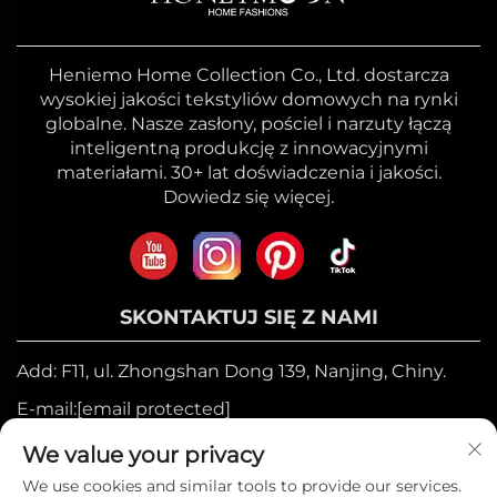
Heniemo Home Collection Co., Ltd. dostarcza
wysokiej jakości tekstyliów domowych na rynki
globalne. Nasze zasłony, pościel i narzuty łączą
inteligentną produkcję z innowacyjnymi
materiałami. 30+ lat doświadczenia i jakości.
Dowiedz się więcej.
SKONTAKTUJ SIĘ Z NAMI
Add: F11, ul. Zhongshan Dong 139, Nanjing, Chiny.
E-mail:
[email protected]
Telefon komórkowy:
+86-17327710449
We value your privacy
Tel.:
+86-025-84573776
We use cookies and similar tools to provide our services.