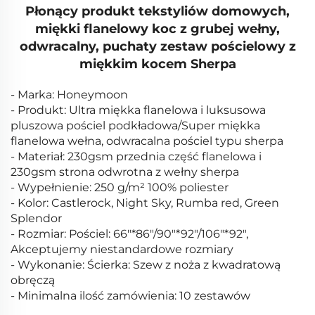
Płonący produkt tekstyliów domowych,
miękki flanelowy koc z grubej wełny,
odwracalny, puchaty zestaw pościelowy z
miękkim kocem Sherpa
- Marka: Honeymoon
- Produkt: Ultra miękka flanelowa i luksusowa
pluszowa pościel podkładowa/Super miękka
flanelowa wełna, odwracalna pościel typu sherpa
- Materiał: 230gsm przednia część flanelowa i
230gsm strona odwrotna z wełny sherpa
- Wypełnienie: 250 g/m² 100% poliester
- Kolor: Castlerock, Night Sky, Rumba red, Green
Splendor
- Rozmiar: Pościel: 66"*86"/90"*92"/106"*92",
Akceptujemy niestandardowe rozmiary
- Wykonanie: Ścierka: Szew z noża z kwadratową
obręczą
- Minimalna ilość zamówienia: 10 zestawów