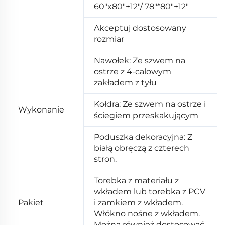
60"x80"+12"/ 78"*80"+12"
Akceptuj dostosowany
rozmiar
Nawołek: Ze szwem na
ostrze z 4-calowym
zakładem z tyłu
Kołdra: Ze szwem na ostrze i
Wykonanie
ściegiem przeskakującym
Poduszka dekoracyjna: Z
białą obręczą z czterech
stron.
Torebka z materiału z
wkładem lub torebka z PCV
Pakiet
i zamkiem z wkładem.
Włókno nośne z wkładem.
Można również dostosować