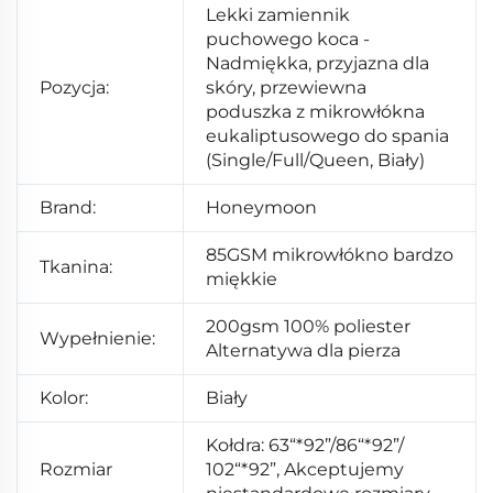
Lekki zamiennik
puchowego koca -
Nadmiękka, przyjazna dla
Pozycja:
skóry, przewiewna
poduszka z mikrowłókna
eukaliptusowego do spania
(Single/Full/Queen, Biały)
Brand:
Honeymoon
85GSM mikrowłókno bardzo
Tkanina:
miękkie
200gsm 100% poliester
Wypełnienie:
Alternatywa dla pierza
Kolor:
Biały
Kołdra: 63“*92”/86“*92”/
Rozmiar
102“*92”, Akceptujemy