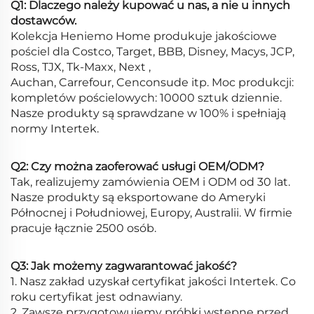
Q1: Dlaczego należy kupować u nas, a nie u innych
dostawców.
Kolekcja Heniemo Home produkuje jakościowe
pościel dla Costco, Target, BBB, Disney, Macys, JCP,
Ross, TJX, Tk-Maxx, Next ,
Auchan, Carrefour, Cenconsude itp. Moc produkcji:
kompletów pościelowych: 10000 sztuk dziennie.
Nasze produkty są sprawdzane w 100% i spełniają
normy Intertek.
Q2: Czy można zaoferować usługi OEM/ODM?
Tak, realizujemy zamówienia OEM i ODM od 30 lat.
Nasze produkty są eksportowane do Ameryki
Północnej i Południowej, Europy, Australii. W firmie
pracuje łącznie 2500 osób.
Q3: Jak możemy zagwarantować jakość?
1. Nasz zakład uzyskał certyfikat jakości Intertek. Co
roku certyfikat jest odnawiany.
2. Zawsze przygotowujemy próbki wstępne przed