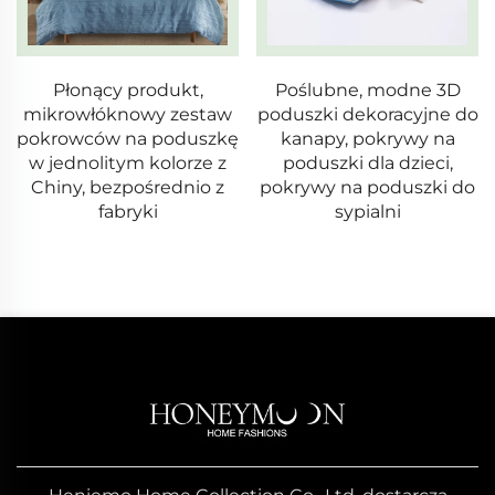
Poślubne, modne 3D
20x20 Pokrywy na
poduszki dekoracyjne do
poduszki w stylu boho –
kanapy, pokrywy na
wieczny wzór w paski,
poduszki dla dzieci,
urok dla każdej
pokrywy na poduszki do
przestrzeni
sypialni