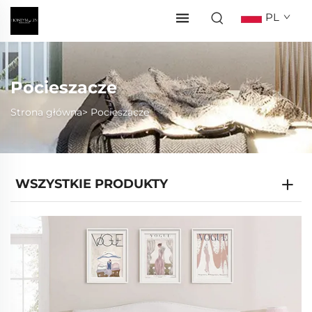
PL
Pocieszacze
Strona główna>
Pocieszacze
WSZYSTKIE PRODUKTY