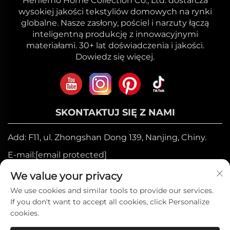
Heniemo Home Collection Co., Ltd. dostarcza
wysokiej jakości tekstyliów domowych na rynki
globalne. Nasze zasłony, pościel i narzuty łączą
inteligentną produkcję z innowacyjnymi
materiałami. 30+ lat doświadczenia i jakości.
Dowiedz się więcej.
SKONTAKTUJ SIĘ Z NAMI
Add: F11, ul. Zhongshan Dong 139, Nanjing, Chiny.
E-mail:
[email protected]
Telefon komórkowy:
+86-17327710449
We value your privacy
Tel.:
+86-025-84573776
We use cookies and similar tools to provide our services.
If you don't want to accept all cookies, click Personalize
cookies.
Prawa autorskie © 2025 by Heniemo Home