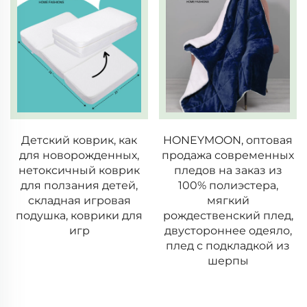
HONEYMOON, оптовая
Свадебные шторы из
продажа современных
вуали для спальни
пледов на заказ из
готовые шторы и
100% полиэстера,
портьеры для гостиной
мягкий
с кольцами
рождественский плед,
прозрачные шторы на
двустороннее одеяло,
окно для дома
плед с подкладкой из
шерпы