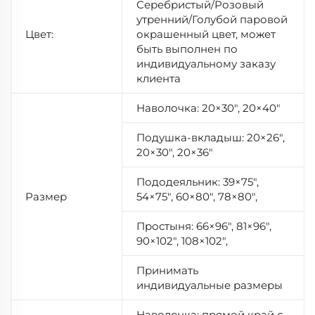
Серебристый/Розовый
утренний/Голубой паровой
Цвет:
окрашенный цвет, может
быть выполнен по
индивидуальному заказу
клиента
Наволочка: 20×30", 20×40"
Подушка-вкладыш: 20×26",
20×30", 20×36"
Пододеяльник: 39×75",
Размер
54×75", 60×80", 78×80",
Простыня: 66×96", 81×96",
90×102", 108×102",
Принимать
индивидуальные размеры
Наволочка: прямой край с