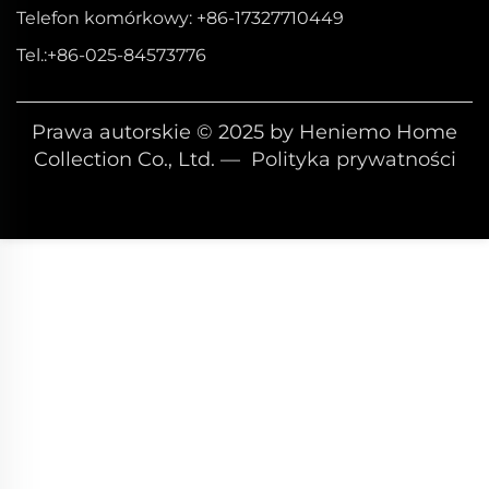
Telefon komórkowy:
+86-17327710449
Tel.:
+86-025-84573776
Prawa autorskie © 2025 by Heniemo Home
Collection Co., Ltd. —
Polityka prywatności