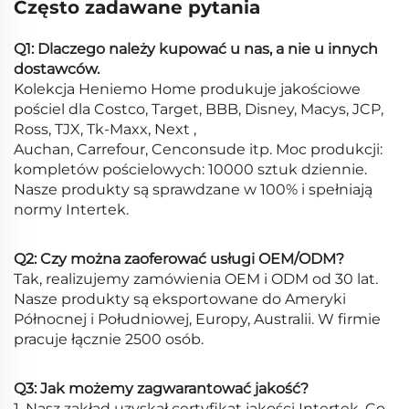
Często zadawane pytania
Q1: Dlaczego należy kupować u nas, a nie u innych
dostawców.
Kolekcja Heniemo Home produkuje jakościowe
pościel dla Costco, Target, BBB, Disney, Macys, JCP,
Ross, TJX, Tk-Maxx, Next ,
Auchan, Carrefour, Cenconsude itp. Moc produkcji:
kompletów pościelowych: 10000 sztuk dziennie.
Nasze produkty są sprawdzane w 100% i spełniają
normy Intertek.
Q2: Czy można zaoferować usługi OEM/ODM?
Tak, realizujemy zamówienia OEM i ODM od 30 lat.
Nasze produkty są eksportowane do Ameryki
Północnej i Południowej, Europy, Australii. W firmie
pracuje łącznie 2500 osób.
Q3: Jak możemy zagwarantować jakość?
1. Nasz zakład uzyskał certyfikat jakości Intertek. Co