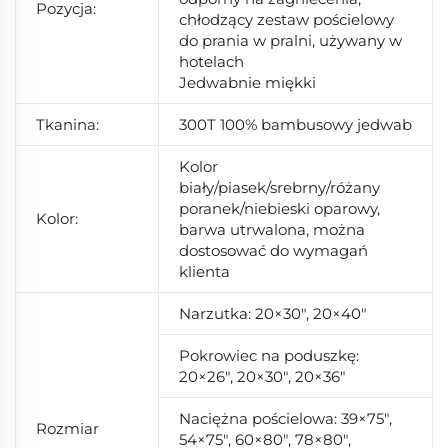
Pozycja:
chłodzący zestaw pościelowy
do prania w pralni, używany w
hotelach
Jedwabnie miękki
Tkanina:
300T 100% bambusowy jedwab
Kolor
biały/piasek/srebrny/różany
poranek/niebieski oparowy,
Kolor:
barwa utrwalona, można
dostosować do wymagań
klienta
Narzutka: 20×30", 20×40"
Pokrowiec na poduszkę:
20×26", 20×30", 20×36"
Naciężna pościelowa: 39×75",
Rozmiar
54×75", 60×80", 78×80",