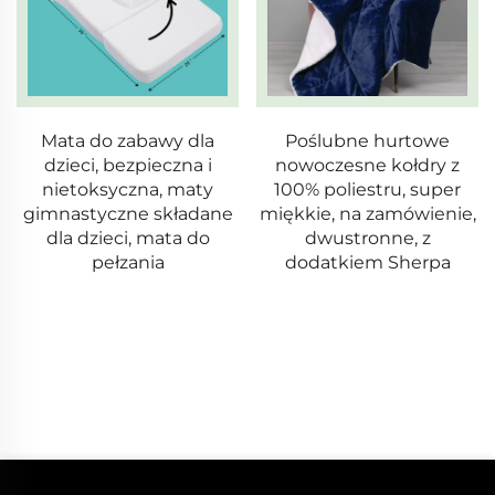
Poślubne hurtowe
Pielgrzymka z okazji
nowoczesne kołdry z
miodowego roku
100% poliestru, super
Zestawowe zasłony z
miękkie, na zamówienie,
welonu do sypialni na
dwustronne, z
miarę – gotowe zasłony i
dodatkiem Sherpa
portiery do salonu z
gzymsami, zasłony z
welonu do okien w
domu