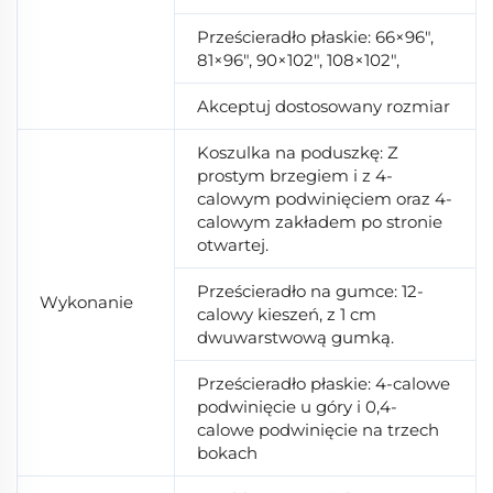
Prześcieradło płaskie: 66×96",
81×96", 90×102", 108×102",
Akceptuj dostosowany rozmiar
Koszulka na poduszkę: Z
prostym brzegiem i z 4-
calowym podwinięciem oraz 4-
calowym zakładem po stronie
otwartej.
Prześcieradło na gumce: 12-
Wykonanie
calowy kieszeń, z 1 cm
dwuwarstwową gumką.
Prześcieradło płaskie: 4-calowe
podwinięcie u góry i 0,4-
calowe podwinięcie na trzech
bokach