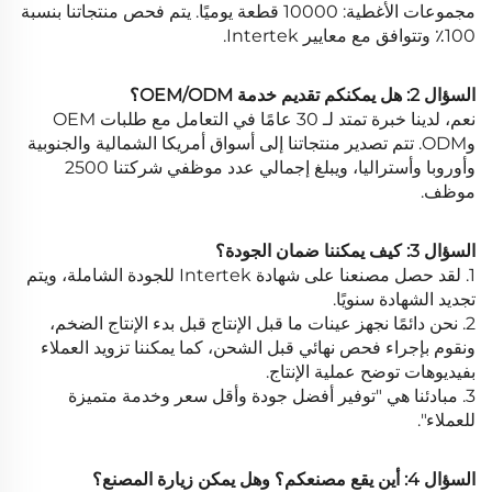
مجموعات الأغطية: 10000 قطعة يوميًا. يتم فحص منتجاتنا بنسبة
100٪ وتتوافق مع معايير Intertek.
السؤال 2: هل يمكنكم تقديم خدمة OEM/ODM؟
نعم، لدينا خبرة تمتد لـ 30 عامًا في التعامل مع طلبات OEM
وODM. تتم تصدير منتجاتنا إلى أسواق أمريكا الشمالية والجنوبية
وأوروبا وأستراليا، ويبلغ إجمالي عدد موظفي شركتنا 2500
موظف.
السؤال 3: كيف يمكننا ضمان الجودة؟
1. لقد حصل مصنعنا على شهادة Intertek للجودة الشاملة، ويتم
تجديد الشهادة سنويًا.
2. نحن دائمًا نجهز عينات ما قبل الإنتاج قبل بدء الإنتاج الضخم،
ونقوم بإجراء فحص نهائي قبل الشحن، كما يمكننا تزويد العملاء
بفيديوهات توضح عملية الإنتاج.
3. مبادئنا هي "توفير أفضل جودة وأقل سعر وخدمة متميزة
للعملاء".
السؤال 4: أين يقع مصنعكم؟ وهل يمكن زيارة المصنع؟