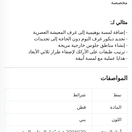
مخصصة
مثالي لـ:
• إضافة لمسة بوهيمية إلى غرف المعيشة العصرية
• تجديد ديكور غرف النوم دون الحاجة إلى تجديدات
• إنشاء مناطق جلوس خارجية مريحة
• ترتيب طبقات على الأرائك لإضفاء طراز ثلاثي الأبعاد
• هدايا عملية مع لمسة أنيقة
المواصفات
نمط
شرائط
المادة
قطن
اللون
بني
أبعاد المنتج
20"L × 20"W، يُقبل المقاس المخصص