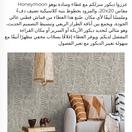
عززوا ديكور منزلكم مع غطاء وسادة بوهو Honeymoon
مقاس 20x20، والمزود بخطوط بنية كلاسيكية تضيف دفءً
وملمسًا أنيقًا لأي مكان. صُنع هذا الغطاء من قماش قطني عالي
الجودة، ويجمع بين أناقة الطراز الريفي وتبسيط التصميم الحديث،
وهو مثالي لتجديد ديكور الأريكة أو السرير أو مكان القراءة
المفضل لديكم. ويوفر الغطاء إغلاقًا بسحّاب مخفي مظهرًا أنيقًا مع
سهولة تغيير الديكور مع تغير الفصول.