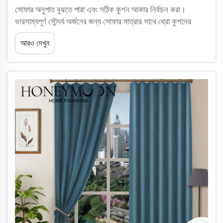
সোফার অনুপাত বুঝতে পারা এবং সঠিক কুশন আকার নির্বাচন করা।
ভারসাম্যপূর্ণ সৌন্দর্য অর্জনের জন্য সোফার মাত্রার সাথে থ্রো কুশনের
আকার মিলিয়ে নেওয়া। সঠিক আকারের কুশন ব্যবহার করলে সোফাটি
আরও দেখুন
কীভাবে ভারসাম্যপূর্ণ দেখায় তার উপর এটি সম্পূর্ণ প্রভাব ফেলে, খুব বেশি বা
কম মনে হওয়া থেকে রক্ষা পাওয়া যায়...