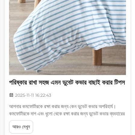
পরিষ্কার রাখা সহজ এমন ডুবেট কভার বাছাই করার টিপস
2025-11-11 16:22:43
আপনার কমফোর্টারকে রক্ষা করার জন্য কেন ডুভেট কভার অপরিহার্য।
কমফোর্টারকে দাগ এবং ধুলো থেকে রক্ষা করার জন্য ডুভেট কভার ব্যবহারের
গুরুত্ব। ডুভেট কভারগুলি ঘুমানোর সময় আমরা যে সমস্ত গোলমাল তৈরি
আরও দেখুন
করি তার থেকে রক্ষা করার প্রথম সারির প্রতিরক্ষা হিসাবে কাজ করে।