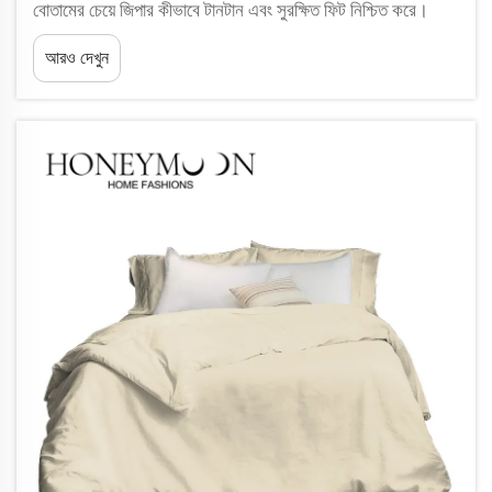
বোতামের চেয়ে জিপার কীভাবে টানটান এবং সুরক্ষিত ফিট নিশ্চিত করে।
রাতের বেলায় ডুভেট এদিক-ওদিক হয়ে যাওয়ার বিরক্তিকর সমস্যা আর
আরও দেখুন
জিপারযুক্ত কভারের ক্ষেত্রে হয় না। বোতাম...