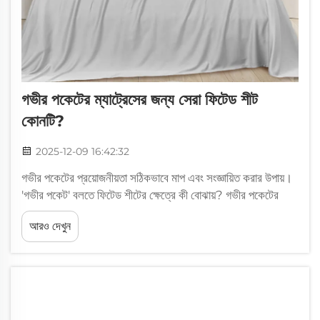
গভীর পকেটের ম্যাট্রেসের জন্য সেরা ফিটেড শীট
কোনটি?
2025-12-09 16:42:32
গভীর পকেটের প্রয়োজনীয়তা সঠিকভাবে মাপ এবং সংজ্ঞায়িত করার উপায়।
'গভীর পকেট' বলতে ফিটেড শীটের ক্ষেত্রে কী বোঝায়? গভীর পকেটের
ফিটেড শীটগুলি 15 ইঞ্চি বা তার বেশি উঁচু ম্যাট্রেসের জন্য তৈরি, যা সাধারণ
আরও দেখুন
ম্যাট্রেসের চেয়ে অনেক বেশি গভীর, যারা কেবল নিচের দিকে যায়...