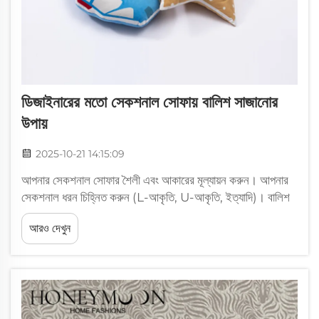
ডিজাইনারের মতো সেকশনাল সোফায় বালিশ সাজানোর
উপায়
2025-10-21 14:15:09
আপনার সেকশনাল সোফার শৈলী এবং আকারের মূল্যায়ন করুন। আপনার
সেকশনাল ধরন চিহ্নিত করুন (L-আকৃতি, U-আকৃতি, ইত্যাদি)। বালিশ
নিয়ে চিন্তা করার সময় প্রথমে যা করতে হবে তা হল আমরা এখানে কোন
আরও দেখুন
ধরনের বিন্যাসের সাথে কাজ করছি তা খুঁজে বার করা। বেশিরভাগ মানুষের
কাছে L-আকৃতির...