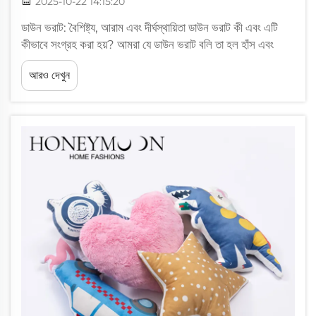
2025-10-22 14:15:20
ডাউন ভরাট: বৈশিষ্ট্য, আরাম এবং দীর্ঘস্থায়িতা ডাউন ভরাট কী এবং এটি
কীভাবে সংগ্রহ করা হয়? আমরা যে ডাউন ভরাট বলি তা হল হাঁস এবং
হরিণের বাইরের স্তরের ঠিক নীচে থাকা নরম, ফোলা পালক। সাধারণত এই
আরও দেখুন
পালকগুলি সংগ্রহ করা হয়...