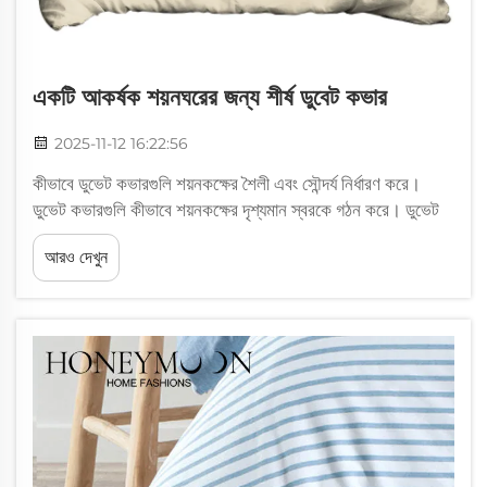
একটি আকর্ষক শয়নঘরের জন্য শীর্ষ ডুবেট কভার
2025-11-12 16:22:56
কীভাবে ডুভেট কভারগুলি শয়নকক্ষের শৈলী এবং সৌন্দর্য নির্ধারণ করে।
ডুভেট কভারগুলি কীভাবে শয়নকক্ষের দৃশ্যমান স্বরকে গঠন করে। ডুভেট
কভারগুলি সম্ভবত যেকোনো শয়নকক্ষের সবচেয়ে বড় টুকরো কাপড়, এবং
আরও দেখুন
তারা অবিলম্বে দৃষ্টি আকর্ষণ করে, কী ধরনের মেজাজ তৈরি করবে তা নির্ধারণ
করে...