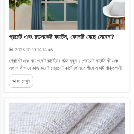
গ্রমেট এবং রডপকেট কার্টেন, কোনটি বেছে নেবেন?
2025-10-19 14:14:46
গ্রোমেট এবং রড পকেট কার্টেনের গঠন বুঝুন। গ্রোমেট কার্টেন কী এবং
এগুলি কীভাবে কাজ করে? গ্রোমেট কার্টেনগুলিতে শীর্ষে একটি শক্তিশালী
কাপড়ের সাথে ধাতব বা প্লাস্টিকের ছোট ছোট বলয় নিয়মিত ব্যবধানে
আরও দেখুন
লাগানো থাকে। ঝুলানোর সময়, এই বলয়গুলি সরাসরি রডের উপর প্রবেশ
করে...