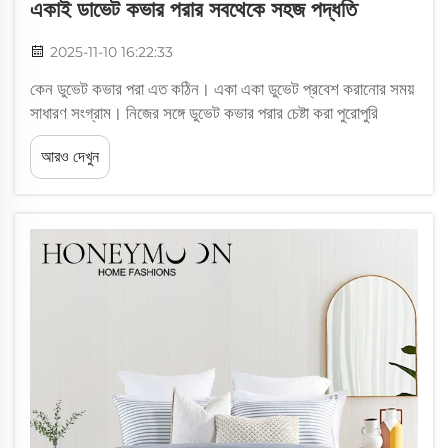
একাই ডাভেট কভার পরার সবথেকে সহজ পদ্ধতি
2025-11-10 16:22:33
কেন ডুভেট কভার পরা এত কঠিন। একা একা ডুভেট প্রবেশ করানোর সময়
সাধারণ সংগ্রাম। নিজের সঙ্গে ডুভেট কভার পরার চেষ্টা করা পুরোপুরি
পাগলামির মতো, কিছু বিশাল কাপড়ের প্রাণীকে বশে আনার মতো। ওই
আরও দেখুন
ইনসার্টগুলি এতটাই বড় যে...