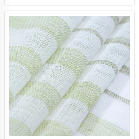
csökkentik a hő ablakokon keresztüli
kiszivárgását, ami valójában jelentős...