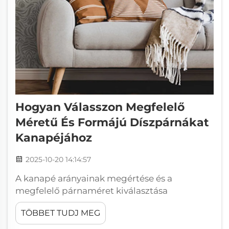
Hogyan Válasszon Megfelelő
Méretű És Formájú Díszpárnákat
Kanapéjához
2025-10-20 14:14:57
A kanapé arányainak megértése és a
megfelelő párnaméret kiválasztása
Dobozpárna méretének illesztése a kanapé
TÖBBET TUDJ MEG
méreteihez az esztétikus megjelenés
érdekében A megfelelő méretű párnák nagy