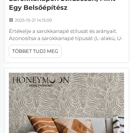
Egy Belsőépítész
2025-10-21 14:15:09
Értékelje a sarokkanapé stílusát és arányait.
Azonosítsa a sarokkanapé típusát (L-alakú, U-
alakú stb.). Az első dolog, amit meg kell tenni,
TÖBBET TUDJ MEG
amikor a párnákról gondolkodik, az az, hogy
kiderítse, milyen elrendezéssel is foglalkozik.
A legtöbben L-alakút...