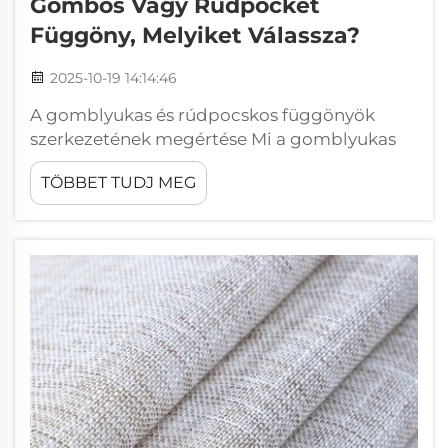
Gombos Vagy Rúdpocket
Függöny, Melyiket Válassza?
2025-10-19 14:14:46
A gomblyukas és rúdpocskos függönyök
szerkezetének megértése Mi a gomblyukas
függöny, és hogyan működik? A gomblyukas
TÖBBET TUDJ MEG
függönyök felső szélén rendszeresen
elhelyezett fém vagy műanyag gyűrűkkel
rendelkeznek, amelyek egy erősebb anyagon
vannak elhelyezve. Felfüggesztéskor ezek a
gyűrűk egyszerűen rácsúsznak a karnisra...