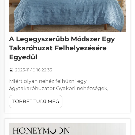
A Legegyszerűbb Módszer Egy
Takaróhuzat Felhelyezésére
Egyedül
2025-11-10 16:22:33
Miért olyan nehéz felhúzni egy
ágytakaróhuzatot Gyakori nehézségek,
amikor egyedül próbáljuk beletuszkolni a
TÖBBET TUDJ MEG
takarót Egy ágytakaróhuzat felhúzása
egyedül teljesen idegtépő lehet, mintha
valami óriási szövetteremtményt próbálnánk
megidomítani. Ezek a betétek olyan nagyok,
hogy th...