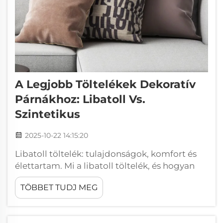
A Legjobb Töltelékek Dekoratív
Párnákhoz: Libatoll Vs.
Szintetikus
2025-10-22 14:15:20
Libatoll töltelék: tulajdonságok, komfort és
élettartam. Mi a libatoll töltelék, és hogyan
kerül beszerzésre? A tolltölteléknek nevezett
TÖBBET TUDJ MEG
anyag azokból a puha, laza tollakból
származik, amelyek a kacsák és a libák külső
tollrétege alatt találhatók. Ezeket a tollakat