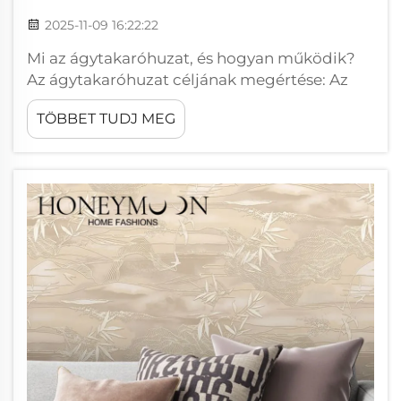
2025-11-09 16:22:22
Mi az ágytakaróhuzat, és hogyan működik?
Az ágytakaróhuzat céljának megértése: Az
ágytakaróhuzatok védelmet nyújtanak
TÖBBET TUDJ MEG
azoknak a drága ágytakaróbetéteknek,
amelyeket mindannyian használunk, és
amelyeket porcseppektől, véletlen
kifolyásoktól és makacs foltoktól óvnak meg...