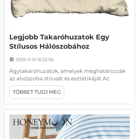
Legjobb Takaróhuzatok Egy
Stílusos Hálószobához
2025-11-12 16:22:56
Ágytakaróhuzatok, amelyek meghatározzák
az alvószoba stílusát és esztétikáját Az
ágytakaróhuzatok hogyan alakítják az
TÖBBET TUDJ MEG
alvószoba vizuális hangulatát Az
ágytakaróhuzat valószínűleg a legnagyobb
méretű szövetdarab bármely hálószobában,
és rögtön magára vonja a figyelmet,
meghatározva annak az... stílusnak a jellegét