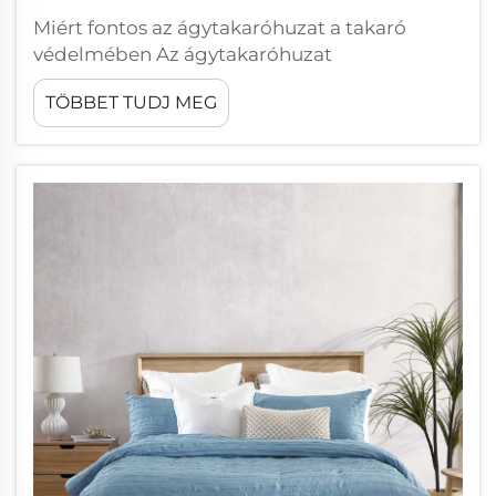
Miért fontos az ágytakaróhuzat a takaró
védelmében Az ágytakaróhuzat
használatának jelentősége a takaró
TÖBBET TUDJ MEG
védelmében a foltoktól és a kosztól Az
ágytakaróhuzat első vonalként szolgál a
különböző rendetlenségekkel szemben,
amelyeket az alvás során összegyűjtünk. Th...