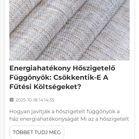
Energiahatékony Hőszigetelő
Függönyök: Csökkentik-E A
Fűtési Költségeket?
2025-10-18 14:14:35
Hogyan javítják a hőszigetelt függönyök a
ház energiahatékonyságát Mi az a hőszigetelt
függöny, és hogyan működik? A hőszigetelt
TÖBBET TUDJ MEG
függönyök többrétegű szerkezetükkel