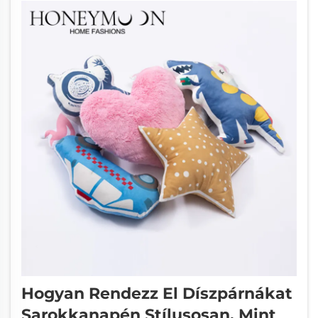
leggyakrabban az úgynevezett mellhasi
tollgyűjtés során nyerik...
Hogyan Rendezz El Díszpárnákat
Sarokkanapén Stílusosan, Mint