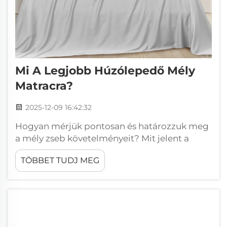
Mi A Legjobb Húzólepedő Mély
Matracra?
2025-12-09 16:42:32
Hogyan mérjük pontosan és határozzuk meg
a mély zseb követelményeit? Mit jelent a
'mély zseb' a huzatneműknél? A mély zsebes
TÖBBET TUDJ MEG
huzatneműk legalább 15 hüvelyk (kb. 38 cm)
magas matracokhoz készülnek, ami sokkal
mélyebb, mint a hagyományos modellek,
amelyek csak...