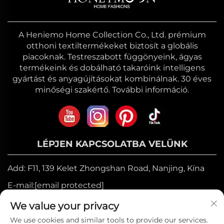
A Heniemo Home Collection Co., Ltd. prémium
otthoni textiltermékeket biztosít a globális
piacoknak. Testreszabott függönyeink, ágyas
termékeink és dobálható takaróink intelligens
gyártást és anyagújításokat kombinálnak. 30 éves
minőségi szakértő. További információ.
LÉPJEN KAPCSOLATBA VELÜNK
Add: F11, 139 Kelet Zhongshan Road, Nanjing, Kína
E-mail:
[email protected]
Mozgó:
+86-17327710449
We value your privacy
Telefon:
+86-025-84573776
We use cookies and similar tools to provide our services.