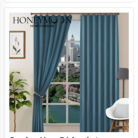
különbséget jelentenek abban, hogyan hat
egy kanapé, anélkül, hogy túlzsúfoltnak tűnne
vagy üresnek...