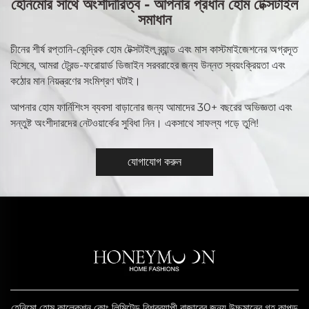
হেনিমোর সাথে অংশীদারিত্ব - আপনার প্রধান হোম টেক্সটাইল
সমাধান
চীনের শীর্ষ রপ্তানি-কেন্দ্রিক হোম টেক্সটাইল ব্র্যান্ড এবং মাস কাস্টমাইজেশনের অগ্রদূত
হিসেবে, আমরা ট্রেন্ড-ফরোয়ার্ড ডিজাইন সরবরাহের জন্য উন্নত স্বয়ংক্রিয়তা এবং
কঠোর মান নিয়ন্ত্রণের সংমিশ্রণ ঘটাই।
আপনার হোম ফার্নিশিংস ব্যবসা বাড়ানোর জন্য আমাদের 30+ বছরের অভিজ্ঞতা এবং
সন্তুষ্ট অংশীদারদের নেটওয়ার্কের সুবিধা নিন। একসাথে সাফল্য গড়ে তুলি!
যোগাযোগ করুন
হেনিমো হোম কালেকশন কোং লিমিটেড বিশ্বব্যাপী বাজারের জন্য উচ্চমানের গৃহ কাপড়