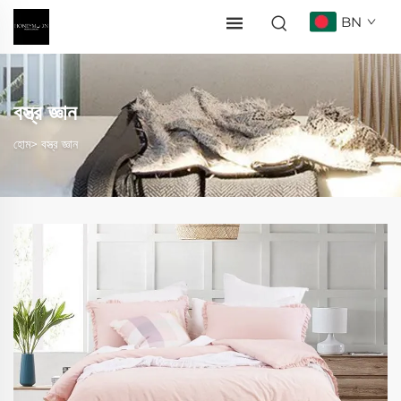
BN
বস্ত্র জ্ঞান
হোম>
বস্ত্র জ্ঞান