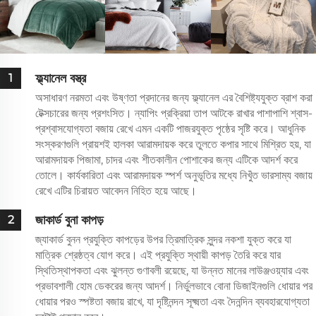
ফ্ল্যানেল বস্ত্র
1
অসাধারণ নরমতা এবং উষ্ণতা প্রদানের জন্য ফ্ল্যানেল এর বৈশিষ্ট্যযুক্ত ব্রাশ করা
টেক্সচারের জন্য প্রশংসিত। ন্যাপিং প্রক্রিয়া তাপ আটকে রাখার পাশাপাশি শ্বাস-
প্রশ্বাসযোগ্যতা বজায় রেখে এমন একটি পাজরযুক্ত পৃষ্ঠের সৃষ্টি করে। আধুনিক
সংস্করণগুলি প্রায়শই হালকা আরামদায়ক করে তুলতে কপার সাথে মিশ্রিত হয়, যা
আরামদায়ক পিজামা, চাদর এবং শীতকালীন পোশাকের জন্য এটিকে আদর্শ করে
তোলে। কার্যকারিতা এবং আরামদায়ক স্পর্শ অনুভূতির মধ্যে নিখুঁত ভারসাম্য বজায়
রেখে এটির চিরায়ত আবেদন নিহিত হয়ে আছে।
জাকার্ড বুনা কাপড়
2
জ্যাকার্ড বুনন প্রযুক্তি কাপড়ের উপর ত্রিমাত্রিক সুন্দর নকশা যুক্ত করে যা
মাত্রিক শ্রেষ্ঠত্ব যোগ করে। এই প্রযুক্তি স্থায়ী কাপড় তৈরি করে যার
স্থিতিস্থাপকতা এবং ঝুলন্ত গুণাবলী রয়েছে, যা উন্নত মানের লাউঞ্জওয়্যার এবং
প্রভাবশালী হোম ডেকরের জন্য আদর্শ। নির্ভুলভাবে বোনা ডিজাইনগুলি ধোয়ার পর
ধোয়ার পরও স্পষ্টতা বজায় রাখে, যা দৃষ্টিনন্দন সূক্ষ্মতা এবং দৈনন্দিন ব্যবহারযোগ্যতা