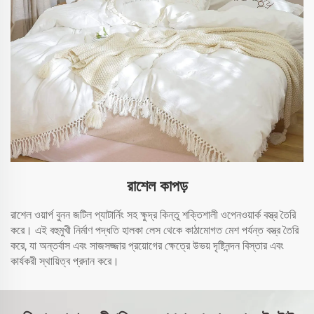
রাশেল কাপড়
রাশেল ওয়ার্প বুনন জটিল প্যাটার্নিং সহ ক্ষুদ্র কিন্তু শক্তিশালী ওপেনওয়ার্ক বস্ত্র তৈরি
করে। এই বহুমুখী নির্মাণ পদ্ধতি হালকা লেস থেকে কাঠামোগত মেশ পর্যন্ত বস্ত্র তৈরি
করে, যা অন্তর্বাস এবং সাজসজ্জার প্রয়োগের ক্ষেত্রে উভয় দৃষ্টিনন্দন বিস্তার এবং
কার্যকরী স্থায়িত্ব প্রদান করে।