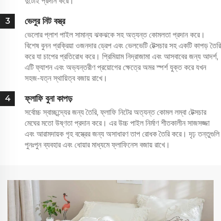
দুটোই প্রদান করে।
ভেলুর নিট বস্ত্র
3
ভেলোর প্লাশ পাইল সামান্য ঝকঝকে সহ অত্যন্ত কোমলতা প্রদান করে।
বিশেষ বুনন প্রক্রিয়া ওজনদার ড্রেপ এবং ভেলভেটি টেক্সচার সহ একটি কাপড় তৈরি
করে যা চাপের প্রতিরোধ করে। প্রিমিয়াম নিদ্রাজামা এবং আসবাবের জন্য আদর্শ,
এটি ফ্যাশন এবং অভ্যন্তরীণ প্রয়োগের ক্ষেত্রে অমর স্পর্শ যুক্ত করে যখন
সহজ-যত্ন স্থায়িত্ব বজায় রাখে।
ফ্লাফি বুনা কাপড়
4
সর্বোচ্চ স্বাচ্ছন্দ্যের জন্য তৈরি, ফ্লাফি নিটের অত্যন্ত কোমল লম্বা টেক্সচার
মেঘের মতো উষ্ণতা প্রদান করে। এর উচ্চ পাইল নির্মাণ শীতকালীন সাজসজ্জা
এবং আরামদায়ক গৃহ বস্ত্রের জন্য অসাধারণ তাপ রোধক তৈরি করে। দৃঢ় তন্তুগুলি
পুনঃপুন ব্যবহার এবং ধোয়ার মাধ্যমে ফ্লাফিনেস বজায় রাখে।