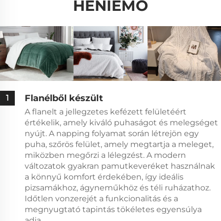
HENIEMO
Flanélből készült
1
A flanelt a jellegzetes kefézett felületéért
értékelik, amely kiváló puhaságot és melegséget
nyújt. A napping folyamat során létrejön egy
puha, szőrös felület, amely megtartja a meleget,
miközben megőrzi a lélegzést. A modern
változatok gyakran pamutkeveréket használnak
a könnyű komfort érdekében, így ideális
pizsamákhoz, ágyneműkhöz és téli ruházathoz.
Időtlen vonzerejét a funkcionalitás és a
megnyugtató tapintás tökéletes egyensúlya
adja.