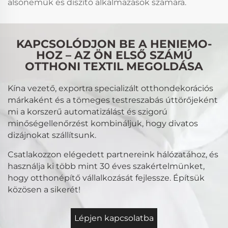
alsóneműk és díszítő alkalmazások számára.
KAPCSOLÓDJON BE A HENIEMO-
HOZ – AZ ÖN ELSŐ SZÁMÚ
OTTHONI TEXTIL MEGOLDÁSA
Kína vezető, exportra specializált otthondekorációs
márkaként és a tömeges testreszabás úttörőjeként
mi a korszerű automatizálást és szigorú
minőségellenőrzést kombináljuk, hogy divatos
dizájnokat szállítsunk.
Csatlakozzon elégedett partnereink hálózatához, és
használja ki több mint 30 éves szakértelmünket,
hogy otthonépítő vállalkozását fejlessze. Építsük
közösen a sikerét!
Lépjen kapcsolatba