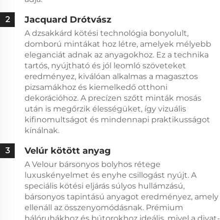
Jacquard Drótvász
2
A dzsakkárd kötési technológia bonyolult,
domború mintákat hoz létre, amelyek mélyebb
eleganciát adnak az anyagokhoz. Ez a technika
tartós, nyújtható és jól leomló szöveteket
eredményez, kiválóan alkalmas a magasztos
pizsamákhoz és kiemelkedő otthoni
dekorációhoz. A precízen szőtt minták mosás
után is megőrzik élességüket, így vizuális
kifinomultságot és mindennapi praktikusságot
kínálnak.
Velúr kötött anyag
3
A Velour bársonyos bolyhos rétege
luxuskényelmet és enyhe csillogást nyújt. A
speciális kötési eljárás súlyos hullámzású,
bársonyos tapintású anyagot eredményez, amely
ellenáll az összenyomódásnak. Prémium
hálóruhákhoz és bútorokhoz ideális, mivel a divat-