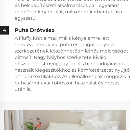
és belsőépítészeti alkalmazásokban egyaránt
megőrzi eleganciáját, miközben karbantartása
egyszerű.
Puha Drótvász
4
A Fluffy Knit a maximális kényelemre lett
tervezve, rendkívül puha és magas bolyhos
szerkezetének köszönhetően felhős melegséget
biztosít. Nagy bolyhos szerkezete kiváló
hőszigetelést nyújt, így ideális hideg időjáráshoz
használt kiegészítőkhöz és komfortérzetet nyújtó
otthoni textíliákhoz. Az ellenálló szálak megőrzik a
puhaságot akár többszöri használat és mosás
után is.