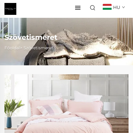
HU
Szövetismeret
Főoldal>
Szövetismeret